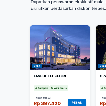
Dapatkan penawaran eksklusif mulai 
diurutkan berdasarkan diskon terbesar
⭐ 9.1
⭐ 8.
FAVEHOTEL KEDIRI
GR
☕ Sarapan
📶 WiFi Gratis
☕ S
HARGA MULAI
HARG
Rp 397.420
Rp
PESAN