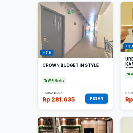
⭐ 8.
⭐ 7.6
UR
KA
CROWN BUDGET IN STYLE
RE
📶 W
📶 WiFi Gratis
HARGA MULAI
HARG
Rp 281.635
Rp
PESAN