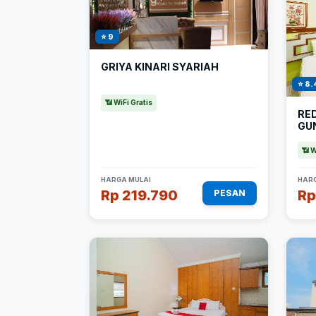
⭐ 9
GRIYA KINARI SYARIAH
⭐ 8.
📶 WiFi Gratis
RE
GU
📶 W
HARGA MULAI
HARG
Rp 219.790
Rp
PESAN