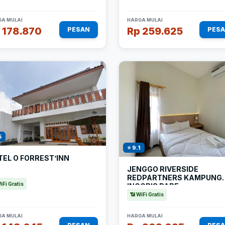
A MULAI
HARGA MULAI
 178.870
Rp 259.625
PESAN
PES
5
⭐ 9.1
EL O FORREST’INN
JENGGO RIVERSIDE
REDPARTNERS KAMPUNG
iFi Gratis
INGGRIS PARE
📶 WiFi Gratis
A MULAI
HARGA MULAI