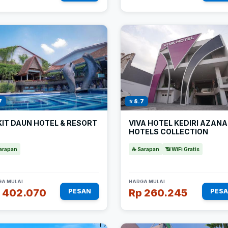
7
⭐ 8.7
KIT DAUN HOTEL & RESORT
VIVA HOTEL KEDIRI AZANA
HOTELS COLLECTION
arapan
☕ Sarapan
📶 WiFi Gratis
A MULAI
HARGA MULAI
 402.070
Rp 260.245
PESAN
PES