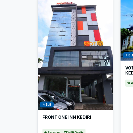
⭐ 8.
VO
KED
📶 W
⭐ 8.8
FRONT ONE INN KEDIRI
☕ Sarapan
📶 WiFi Gratis