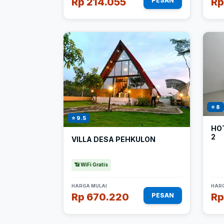
Rp 214.055
Rp
PESAN
⭐ 8
⭐ 9.5
HOT
2
VILLA DESA PEHKULON
📶 WiFi Gratis
HARGA MULAI
HARG
Rp 670.220
Rp
PESAN