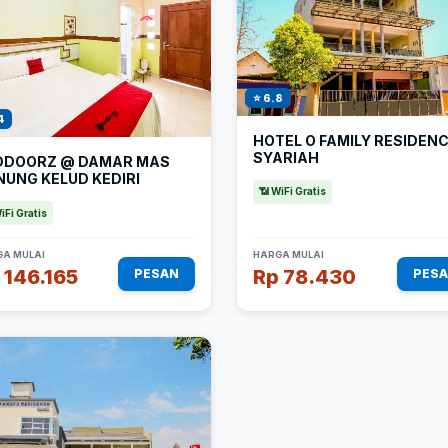
⭐ 6.8
4
HOTEL O FAMILY RESIDEN
SYARIAH
DDOORZ @ DAMAR MAS
NUNG KELUD KEDIRI
📶 WiFi Gratis
iFi Gratis
A MULAI
HARGA MULAI
 146.165
Rp 78.430
PESAN
PES