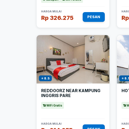
HARGA MULAI
HARG
Rp 326.275
Rp
PESAN
⭐ 8.5
⭐ 8.
REDDOORZ NEAR KAMPUNG
HOT
INGGRIS PARE
📶 WiFi Gratis
📶 W
HARGA MULAI
HARG