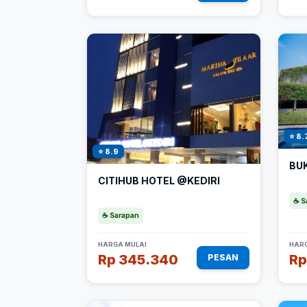
⭐ 8.
⭐ 8.9
BU
CITIHUB HOTEL @KEDIRI
☕ S
☕ Sarapan
HARGA MULAI
HARG
Rp 345.340
Rp
PESAN