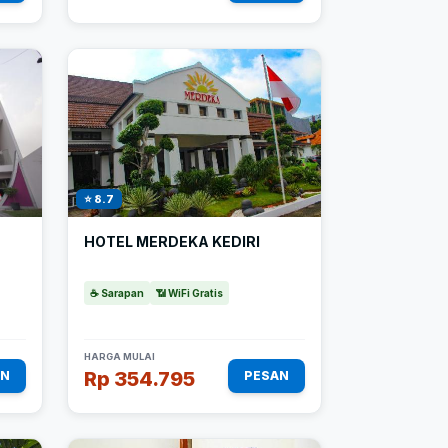
⭐ 8.7
HOTEL MERDEKA KEDIRI
☕ Sarapan
📶 WiFi Gratis
HARGA MULAI
Rp 354.795
AN
PESAN