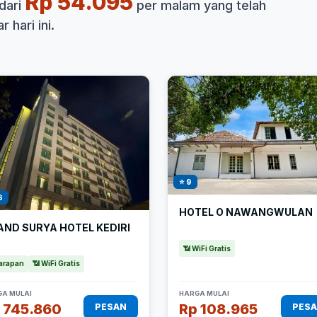
Rp 54.095
dari
per malam yang telah
 hari ini.
⭐ 9
8
HOTEL O NAWANGWULAN
AND SURYA HOTEL KEDIRI
📶 WiFi Gratis
arapan
📶 WiFi Gratis
A MULAI
HARGA MULAI
 745.860
Rp 108.965
PESAN
PES