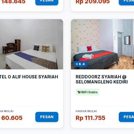
 148.645
Rp 209.095
PESAN
PES
⭐ 8.4
EL O ALIF HOUSE SYARIAH
REDDOORZ SYARIAH @
SELOMANGLENG KEDIRI
📶 WiFi Gratis
A MULAI
HARGA MULAI
 60.605
Rp 111.755
PESAN
PES