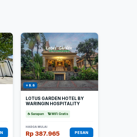
⭐ 8.6
LOTUS GARDEN HOTEL BY
WARINGIN HOSPITALITY
☕ Sarapan
📶 WiFi Gratis
HARGA MULAI
Rp 387.965
AN
PESAN