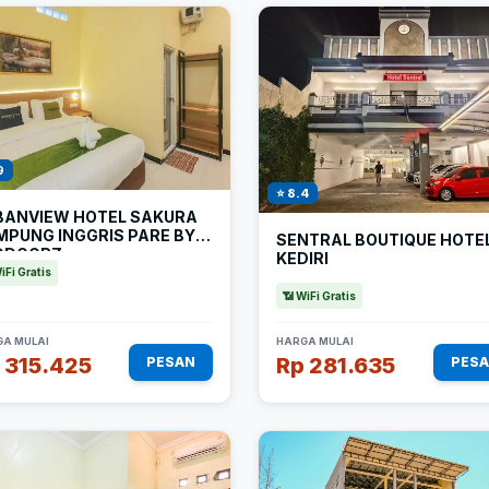
9
⭐ 8.4
BANVIEW HOTEL SAKURA
MPUNG INGGRIS PARE BY
SENTRAL BOUTIQUE HOTE
DDOORZ
KEDIRI
iFi Gratis
📶 WiFi Gratis
A MULAI
HARGA MULAI
 315.425
Rp 281.635
PESAN
PES