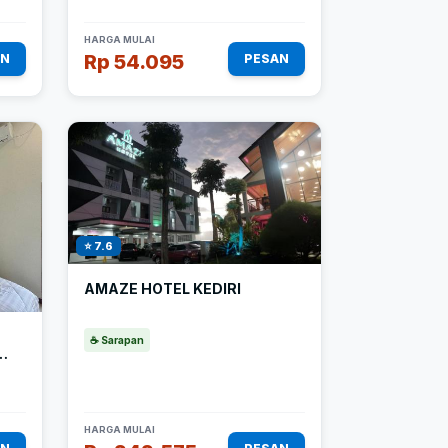
HARGA MULAI
Rp 54.095
AN
PESAN
⭐ 7.6
AMAZE HOTEL KEDIRI
☕ Sarapan
HARGA MULAI