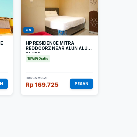
⭐ 9
CE
HP RESIDENCE MITRA
REDDOORZ NEAR ALUN ALUN
KEDIRI
📶 WiFi Gratis
HARGA MULAI
Rp 169.725
AN
PESAN