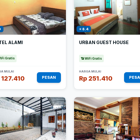
9
⭐ 8.4
TEL ALAMI
URBAN GUEST HOUSE
iFi Gratis
📶 WiFi Gratis
A MULAI
HARGA MULAI
 127.410
Rp 251.410
PESAN
PES