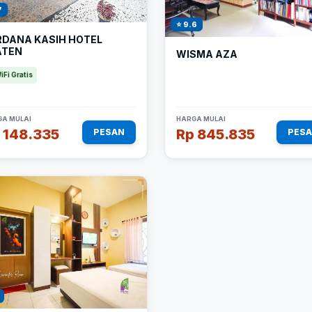
7
⭐ 9.6
RDANA KASIH HOTEL
ATEN
WISMA AZA
iFi Gratis
A MULAI
HARGA MULAI
 148.335
Rp 845.835
PESAN
PES