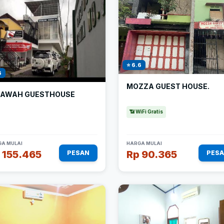
⭐ 6.6
6
MOZZA GUEST HOUSE.
SAWAH GUESTHOUSE
📶 WiFi Gratis
A MULAI
HARGA MULAI
 155.465
Rp 90.365
PESAN
PES