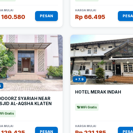
A MULAI
HARGA MULAI
 160.580
Rp 66.495
PESAN
PES
⭐ 7.9
5
HOTEL MERAK INDAH
DDOORZ SYARIAH NEAR
SJID AL-AQSHA KLATEN
📶 WiFi Gratis
iFi Gratis
A MULAI
HARGA MULAI
 129.425
Rp 221.185
PESAN
PES