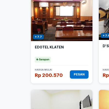
⭐ 7.
⭐ 7.7
D'
EDOTEL KLATEN
☕ Sarapan
HARGA MULAI
HARG
Rp 200.570
Rp
PESAN