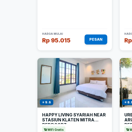
HARGA MULAI
HARG
Rp 95.015
Rp
PESAN
⭐ 9.6
⭐ 8.
HAPPY LIVING SYARIAH NEAR
UR
STASIUN KLATEN MITRA
AR
REDDOORZ
RE
📶 WiFi Gratis
📶 W