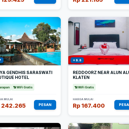
7
⭐ 8.8
IYA GENDHIS SARASWATI
REDDOORZ NEAR ALUN AL
UTIQUE HOTEL
KLATEN
arapan
📶 WiFi Gratis
📶 WiFi Gratis
A MULAI
HARGA MULAI
 242.265
Rp 167.400
PESAN
PES