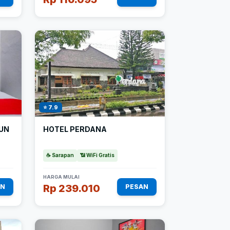
⭐ 7.9
HOTEL PERDANA
UN
☕ Sarapan
📶 WiFi Gratis
HARGA MULAI
Rp 239.010
AN
PESAN