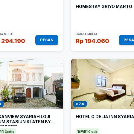
HOMESTAY GRIYO MARTO
A MULAI
HARGA MULAI
 294.190
Rp 194.060
PESAN
PES
9
⭐ 7.9
BANVIEW SYARIAH LOJI
HOTEL O DELIA INN SYARI
UM STASIUN KLATEN BY
DDOORZ
iFi Gratis
📶 WiFi Gratis