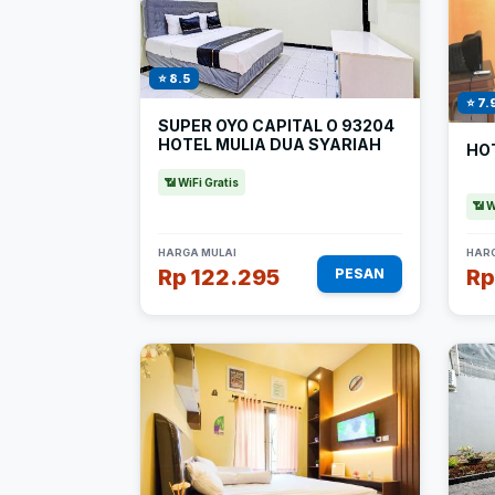
⭐ 8.5
⭐ 7.
SUPER OYO CAPITAL O 93204
HOTEL MULIA DUA SYARIAH
HO
📶 WiFi Gratis
📶 W
HARGA MULAI
HARG
Rp 122.295
Rp
PESAN