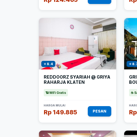
⭐ 8.4
⭐ 8.
REDDOORZ SYARIAH @ GRIYA
GR
RAHARJA KLATEN
BO
📶 WiFi Gratis
☕ S
HARGA MULAI
HARG
Rp 149.885
Rp
PESAN