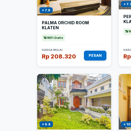
⭐ 7.
⭐ 7.9
PE
KL
PALMA ORCHID ROOM
KLATEN
📶 W
📶 WiFi Gratis
HARGA MULAI
HARG
Rp 208.320
Rp
PESAN
⭐ 9.8
⭐ 10