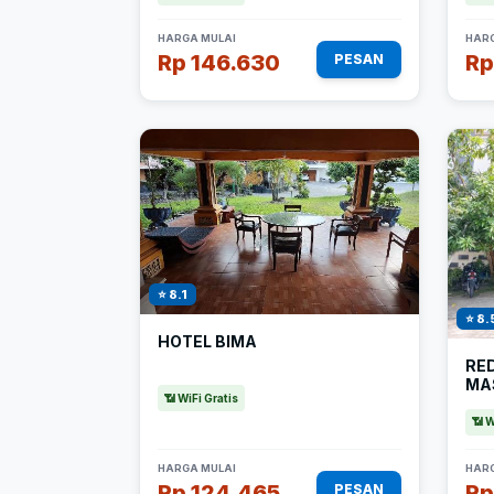
HARGA MULAI
HARG
Rp 146.630
Rp
PESAN
⭐ 8.1
⭐ 8.
HOTEL BIMA
RE
MA
📶 WiFi Gratis
📶 W
HARGA MULAI
HARG
Rp 124.465
Rp
PESAN