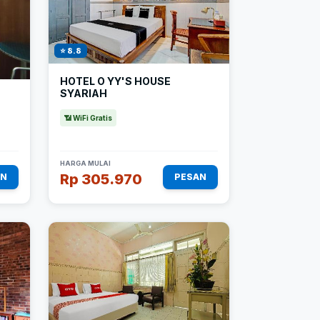
⭐ 8.8
HOTEL O YY'S HOUSE
SYARIAH
📶 WiFi Gratis
HARGA MULAI
Rp 305.970
AN
PESAN