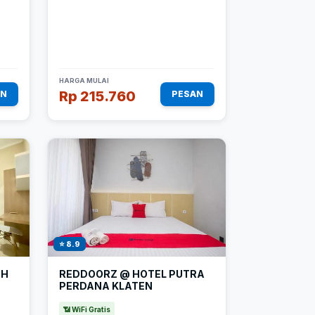
HARGA MULAI
Rp 215.760
AN
PESAN
⭐ 8.9
AH
REDDOORZ @ HOTEL PUTRA
PERDANA KLATEN
📶 WiFi Gratis