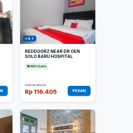
⭐ 8.7
REDDOORZ NEAR DR OEN
SOLO BARU HOSPITAL
📶 WiFi Gratis
HARGA MULAI
Rp 116.405
AN
PESAN