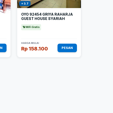
⭐ 3.7
OYO 92454 GRIYA RAHARJA
GUEST HOUSE SYARIAH
📶 WiFi Gratis
HARGA MULAI
Rp 158.100
AN
PESAN