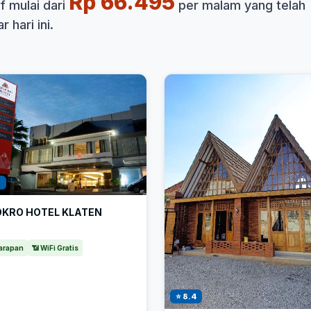
Rp 66.495
f mulai dari
per malam yang telah
 hari ini.
1
OKRO HOTEL KLATEN
arapan
📶 WiFi Gratis
⭐ 8.4