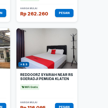
HARGA MULAI
Rp 262.260
AN
PESAN
⭐ 8.5
REDDOORZ SYARIAH NEAR RS
SOERADJI PEMUDA KLATEN
📶 WiFi Gratis
HARGA MULAI
Rp 116.095
AN
PESAN