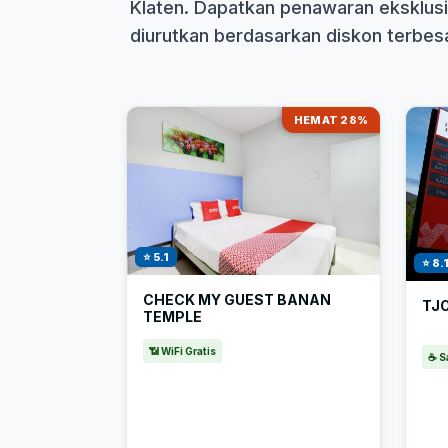
Klaten. Dapatkan penawaran eksklusi
diurutkan berdasarkan diskon terbesar
HEMAT 28%
⭐ 5.1
⭐ 8.
CHECK MY GUEST BANAN
TJ
TEMPLE
📶 WiFi Gratis
☕ S