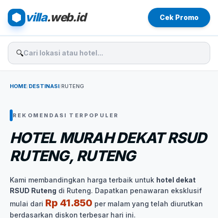
villa
.web.id
Cek Promo
🔍
HOME
/
DESTINASI
/
RUTENG
REKOMENDASI TERPOPULER
HOTEL MURAH DEKAT RSUD
RUTENG, RUTENG
Kami membandingkan harga terbaik untuk
hotel dekat
RSUD Ruteng
di Ruteng. Dapatkan penawaran eksklusif
Rp 41.850
mulai dari
per malam yang telah diurutkan
berdasarkan diskon terbesar hari ini.