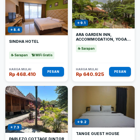
⭐ 9.1
⭐ 8.4
ARA GARDEN INN,
ACCOMMODATION, YOGA
SINDHA HOTEL
STUDIO & SPA
☕ Sarapan
☕ Sarapan
📶 WiFi Gratis
HARGA MULAI
HARGA MULAI
PESAN
PESAN
Rp 468.410
Rp 640.925
⭐ 9.2
⭐ 7.3
TANGE GUEST HOUSE
PARLEZO COTTAGE DINTOR