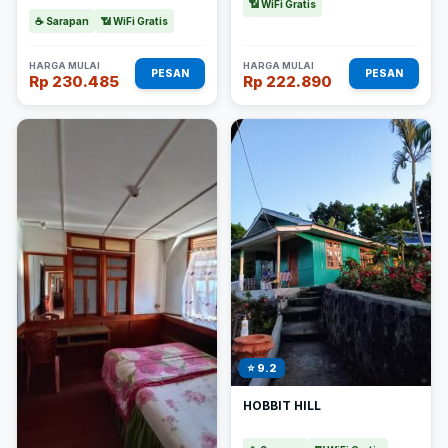
📶 WiFi Gratis
☕ Sarapan
📶 WiFi Gratis
HARGA MULAI
HARGA MULAI
PESAN
PESAN
Rp 230.485
Rp 222.890
⭐ 9.2
HOBBIT HILL