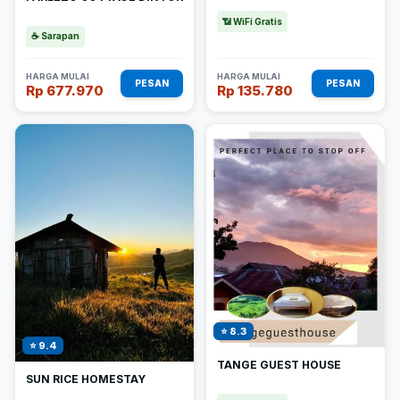
📶 WiFi Gratis
☕ Sarapan
HARGA MULAI
HARGA MULAI
PESAN
PESAN
Rp 677.970
Rp 135.780
⭐ 8.3
⭐ 9.4
TANGE GUEST HOUSE
SUN RICE HOMESTAY