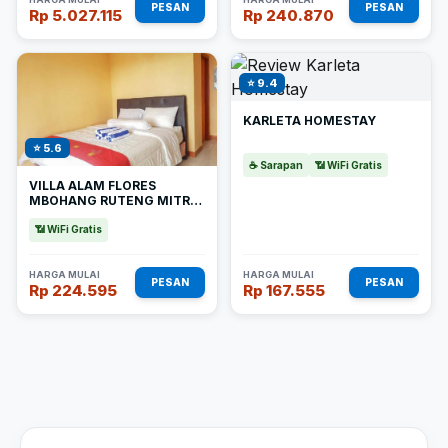
PESAN
PESAN
Rp 5.027.115
Rp 240.870
⭐ 9.4
KARLETA HOMESTAY
⭐ 5.6
☕ Sarapan
📶 WiFi Gratis
VILLA ALAM FLORES
MBOHANG RUTENG MITRA
REDDOORZ
📶 WiFi Gratis
HARGA MULAI
HARGA MULAI
PESAN
PESAN
Rp 224.595
Rp 167.555