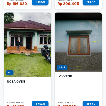
PESAN
PESAN
Rp 186.620
Rp 209.405
⭐ 6.9
⭐ 1
LOVKEND
NOSA OVEN
HARGA MULAI
HARGA MULAI
PESAN
PESAN