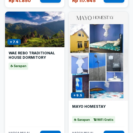
Rp 41.850
Rp 117.645
⭐ 7.6
WAE REBO TRADITIONAL
HOUSE DORMITORY
☕ Sarapan
⭐ 9.5
MAYO HOMESTAY
☕ Sarapan
📶 WiFi Gratis
HARGA MULAI
HARGA MULAI