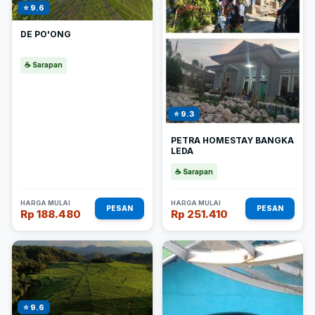
⭐ 9.6
DE PO'ONG
☕ Sarapan
⭐ 9.3
PETRA HOMESTAY BANGKA
LEDA
☕ Sarapan
HARGA MULAI
HARGA MULAI
PESAN
PESAN
Rp 188.480
Rp 251.410
⭐ 9.6