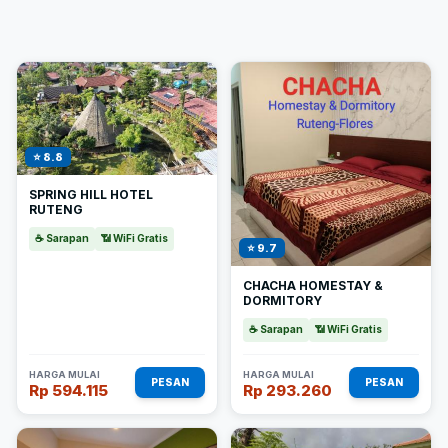
⭐ 8.8
SPRING HILL HOTEL
RUTENG
☕ Sarapan
📶 WiFi Gratis
⭐ 9.7
CHACHA HOMESTAY &
DORMITORY
☕ Sarapan
📶 WiFi Gratis
HARGA MULAI
HARGA MULAI
PESAN
PESAN
Rp 594.115
Rp 293.260