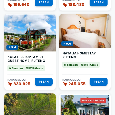
HARGA MULAI
HARGA MULAI
PESAN
PESAN
Rp 199.640
Rp 188.480
⭐ 9.6
⭐ 9.4
NATALIA HOMESTAY
KOPA HILLTOP FAMILY
RUTENG
GUEST HOME, RUTENG
☕ Sarapan
📶 WiFi Gratis
☕ Sarapan
📶 WiFi Gratis
HARGA MULAI
HARGA MULAI
PESAN
PESAN
Rp 330.925
Rp 245.055