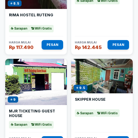
☕ Sarapan
📶 WiFi Gratis
⭐ 8.5
RIMA HOSTEL RUTENG
☕ Sarapan
📶 WiFi Gratis
HARGA MULAI
HARGA MULAI
PESAN
PESAN
Rp 117.490
Rp 142.445
⭐ 9.5
SKIPPER HOUSE
⭐ 9
MJR TICKETING GUEST
☕ Sarapan
📶 WiFi Gratis
HOUSE
☕ Sarapan
📶 WiFi Gratis