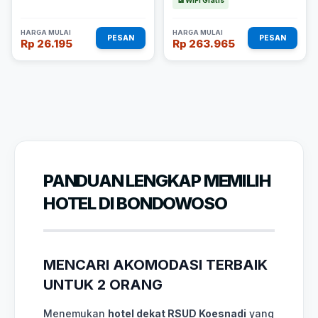
📶 WiFi Gratis
HARGA MULAI
HARGA MULAI
PESAN
PESAN
Rp 26.195
Rp 263.965
PANDUAN LENGKAP MEMILIH
HOTEL DI BONDOWOSO
MENCARI AKOMODASI TERBAIK
UNTUK 2 ORANG
Menemukan
hotel dekat RSUD Koesnadi
yang