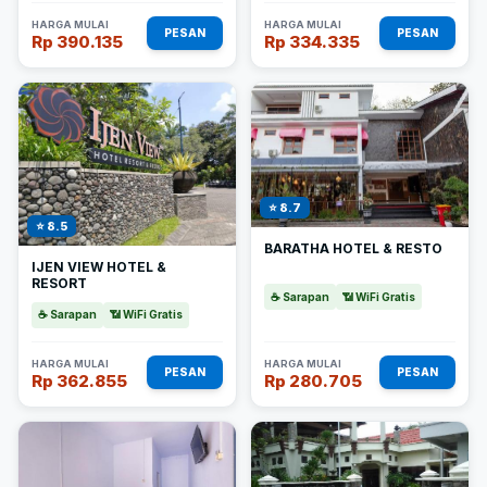
HARGA MULAI
HARGA MULAI
PESAN
PESAN
Rp 390.135
Rp 334.335
⭐ 8.7
⭐ 8.5
BARATHA HOTEL & RESTO
IJEN VIEW HOTEL &
RESORT
☕ Sarapan
📶 WiFi Gratis
☕ Sarapan
📶 WiFi Gratis
HARGA MULAI
HARGA MULAI
PESAN
PESAN
Rp 362.855
Rp 280.705