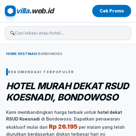
villa
.web.id
Cek Promo
🔍
HOME
/
DESTINASI
/
BONDOWOSO
REKOMENDASI TERPOPULER
HOTEL MURAH DEKAT RSUD
KOESNADI, BONDOWOSO
Kami membandingkan harga terbaik untuk
hotel dekat
RSUD Koesnadi
di Bondowoso. Dapatkan penawaran
Rp 26.195
eksklusif mulai dari
per malam yang telah
diurutkan berdasarkan diskon terbesar hari ini.