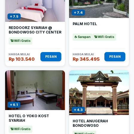
⭐ 7.4
⭐ 7.5
PALM HOTEL
REDDOORZ SYARIAH @
BONDOWOSO CITY CENTER
☕ Sarapan
📶 WiFi Gratis
📶 WiFi Gratis
HARGA MULAI
HARGA MULAI
PESAN
PESAN
Rp 103.540
Rp 345.495
⭐ 6.1
⭐ 4.3
HOTEL O YOKO KOST
SYARIAH
HOTEL ANUGERAH
BONDOWOSO
📶 WiFi Gratis