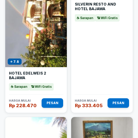
SILVERIN RESTO AND
HOTEL BAJAWA
☕ Sarapan
📶 WiFi Gratis
⭐ 7.8
HOTEL EDELWEIS 2
BAJAWA
☕ Sarapan
📶 WiFi Gratis
HARGA MULAI
HARGA MULAI
PESAN
PESAN
Rp 228.470
Rp 333.405