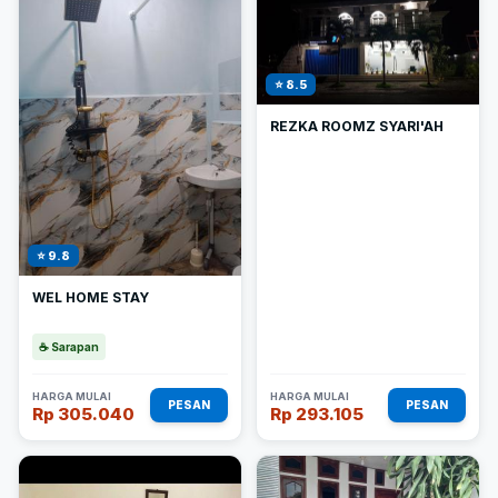
⭐ 8.5
REZKA ROOMZ SYARI'AH
⭐ 9.8
WEL HOME STAY
☕ Sarapan
HARGA MULAI
HARGA MULAI
PESAN
PESAN
Rp 305.040
Rp 293.105