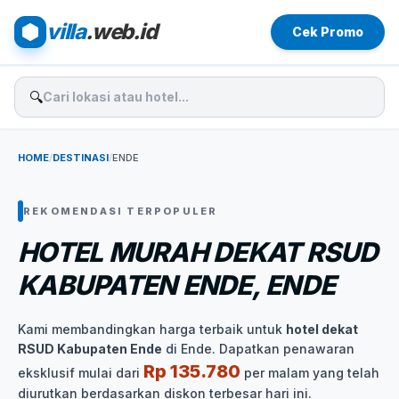
villa
.web.id
Cek Promo
🔍
HOME
/
DESTINASI
/
ENDE
REKOMENDASI TERPOPULER
HOTEL MURAH DEKAT RSUD
KABUPATEN ENDE, ENDE
Kami membandingkan harga terbaik untuk
hotel dekat
RSUD Kabupaten Ende
di Ende. Dapatkan penawaran
Rp 135.780
eksklusif mulai dari
per malam yang telah
diurutkan berdasarkan diskon terbesar hari ini.