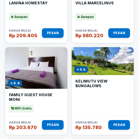
LANINA HOMESTAY
VILLA MARCELINUS
☕ Sarapan
☕ Sarapan
HARGA MULAI
HARGA MULAI
PESAN
PESAN
Rp 209.405
Rp 980.220
⭐ 5.5
KELIMUTU VIEW
⭐ 9.4
BUNGALOWS
FAMILY GUEST HOUSE
MONI
📶 WiFi Gratis
HARGA MULAI
HARGA MULAI
PESAN
PESAN
Rp 203.670
Rp 135.780