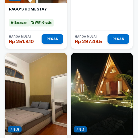
RAGO'S HOMESTAY
☕ Sarapan
📶 WiFi Gratis
HARGA MULAI
HARGA MULAI
PESAN
PESAN
Rp 251.410
Rp 297.445
⭐ 9.5
⭐ 9.1