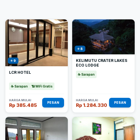
⭐ 8
KELIMUTU CRATER LAKES
⭐ 9
ECO LODGE
LCR HOTEL
☕ Sarapan
☕ Sarapan
📶 WiFi Gratis
HARGA MULAI
HARGA MULAI
PESAN
PESAN
Rp 385.485
Rp 1.284.330