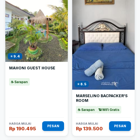
⭐ 9.4
MAHONI GUEST HOUSE
☕ Sarapan
⭐ 8.5
MARSELINO BACPACKER'S
ROOM
☕ Sarapan
📶 WiFi Gratis
HARGA MULAI
HARGA MULAI
PESAN
PESAN
Rp 190.495
Rp 139.500