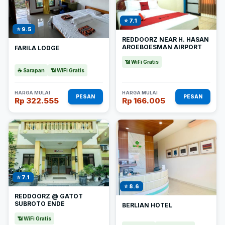
⭐ 7.1
⭐ 9.5
REDDOORZ NEAR H. HASAN
AROEBOESMAN AIRPORT
FARILA LODGE
📶 WiFi Gratis
☕ Sarapan
📶 WiFi Gratis
HARGA MULAI
HARGA MULAI
PESAN
PESAN
Rp 322.555
Rp 166.005
⭐ 7.1
⭐ 8.6
REDDOORZ @ GATOT
SUBROTO ENDE
BERLIAN HOTEL
📶 WiFi Gratis