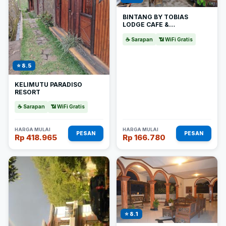
BINTANG BY TOBIAS
LODGE CAFE &
RESTAURANT
☕ Sarapan
📶 WiFi Gratis
⭐ 8.5
KELIMUTU PARADISO
RESORT
☕ Sarapan
📶 WiFi Gratis
HARGA MULAI
HARGA MULAI
PESAN
PESAN
Rp 418.965
Rp 166.780
⭐ 8.1