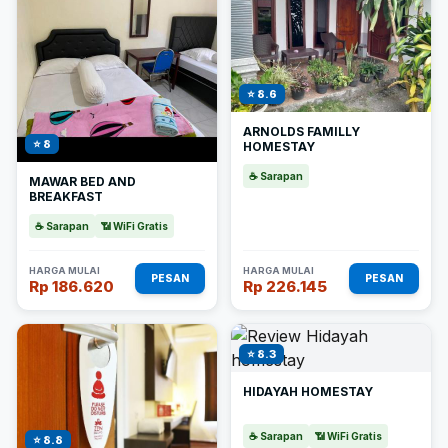
⭐ 8.6
ARNOLDS FAMILLY
⭐ 8
HOMESTAY
☕ Sarapan
MAWAR BED AND
BREAKFAST
☕ Sarapan
📶 WiFi Gratis
HARGA MULAI
HARGA MULAI
PESAN
PESAN
Rp 186.620
Rp 226.145
⭐ 8.3
HIDAYAH HOMESTAY
☕ Sarapan
📶 WiFi Gratis
⭐ 8.8