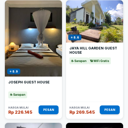
⭐ 8.6
JAYA HILL GARDEN GUEST
HOUSE
☕ Sarapan
📶 WiFi Gratis
⭐ 8.9
JOSEPH GUEST HOUSE
☕ Sarapan
HARGA MULAI
HARGA MULAI
PESAN
PESAN
Rp 226.145
Rp 269.545