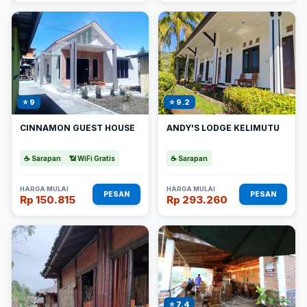
⭐ 9
⭐ 9.2
CINNAMON GUEST HOUSE
ANDY'S LODGE KELIMUTU
☕ Sarapan
📶 WiFi Gratis
☕ Sarapan
HARGA MULAI
HARGA MULAI
PESAN
PESAN
Rp 150.815
Rp 293.260
⭐ 7.4