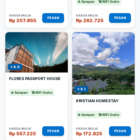
☕ Sarapan
📶 WiFi Gratis
HARGA MULAI
HARGA MULAI
PESAN
PESAN
Rp 207.855
Rp 262.725
⭐ 8.9
FLORES PASSPORT HOUSE
⭐ 8.1
☕ Sarapan
📶 WiFi Gratis
KRISTIAN HOMESTAY
☕ Sarapan
📶 WiFi Gratis
HARGA MULAI
HARGA MULAI
PESAN
PESAN
Rp 557.225
Rp 172.825