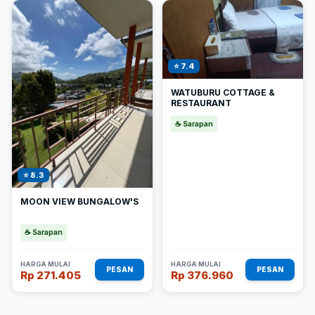
⭐ 7.4
WATUBURU COTTAGE &
RESTAURANT
☕ Sarapan
⭐ 8.3
MOON VIEW BUNGALOW'S
☕ Sarapan
HARGA MULAI
HARGA MULAI
PESAN
PESAN
Rp 271.405
Rp 376.960