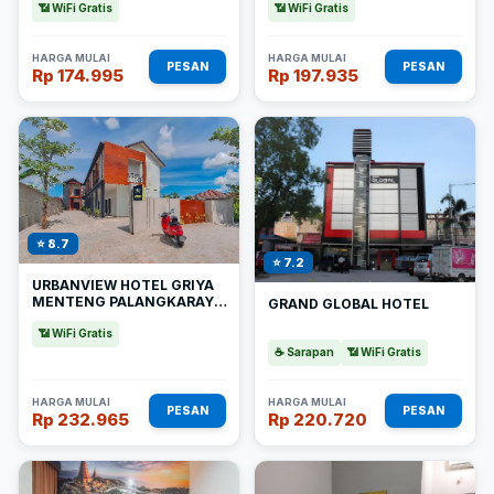
📶 WiFi Gratis
📶 WiFi Gratis
HARGA MULAI
HARGA MULAI
PESAN
PESAN
Rp 174.995
Rp 197.935
⭐ 8.7
⭐ 7.2
URBANVIEW HOTEL GRIYA
MENTENG PALANGKARAYA
GRAND GLOBAL HOTEL
BY REDDOORZ
📶 WiFi Gratis
☕ Sarapan
📶 WiFi Gratis
HARGA MULAI
HARGA MULAI
PESAN
PESAN
Rp 232.965
Rp 220.720