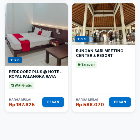
⭐ 8.9
RUNGAN SARI MEETING
CENTER & RESORT
⭐ 6.8
☕ Sarapan
REDDOORZ PLUS @ HOTEL
ROYAL PALANGKA RAYA
📶 WiFi Gratis
HARGA MULAI
HARGA MULAI
PESAN
PESAN
Rp 197.625
Rp 588.070