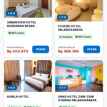
⭐ 8.9
⭐ 7.9
URBANVIEW HOTEL
BUNDARAN BESAR
FOVERE HOTEL
PALANGKARAYA BY
PALANGKARAYA
REDDOORZ
📶 WiFi Gratis
☕ Sarapan
📶 WiFi Gratis
HARGA MULAI
HARGA MULAI
PESAN
PESAN
Rp 203.670
Rp 369.365
⭐ 8.6
⭐ 7.7
AURILA HOTEL
SANS HOTEL ZAM-ZAM
SYARIAH PALANGKARAYA