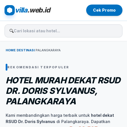
villa
.web.id
Cek Promo
🔍
HOME
/
DESTINASI
/
PALANGKARAYA
REKOMENDASI TERPOPULER
HOTEL MURAH DEKAT RSUD
DR. DORIS SYLVANUS,
PALANGKARAYA
Kami membandingkan harga terbaik untuk
hotel dekat
RSUD Dr. Doris Sylvanus
di Palangkaraya. Dapatkan