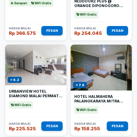
REDDOORZ PLUS @
☕ Sarapan
📶 WiFi Gratis
ORANGE DIPONOGORO
PALANGKARAYA
📶 WiFi Gratis
HARGA MULAI
HARGA MULAI
PESAN
PESAN
Rp 366.575
Rp 254.045
⭐ 8.2
⭐ 7.8
URBANVIEW HOTEL
DIAMOND MALAI PERMATA
HOTEL HALMAHERA
NEAR UNIVERSITAS
PALANGKARAYA MITRA
PALANGKARAYA BY
📶 WiFi Gratis
REDDOORZ
REDDOORZ
📶 WiFi Gratis
HARGA MULAI
HARGA MULAI
PESAN
PESAN
Rp 225.525
Rp 158.255