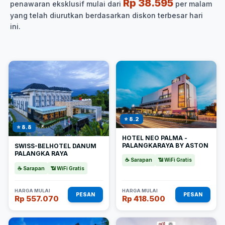
Rp 38.595
penawaran eksklusif mulai dari
per malam
yang telah diurutkan berdasarkan diskon terbesar hari
ini.
⭐ 8.2
⭐ 8.8
HOTEL NEO PALMA -
PALANGKARAYA BY ASTON
SWISS-BELHOTEL DANUM
PALANGKA RAYA
☕ Sarapan
📶 WiFi Gratis
☕ Sarapan
📶 WiFi Gratis
HARGA MULAI
HARGA MULAI
PESAN
PESAN
Rp 557.070
Rp 418.500