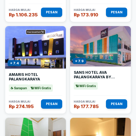
HARGA MULAI
HARGA MULAI
PESAN
PESAN
Rp 1.106.235
Rp 173.910
⭐ 7.9
⭐ 7.4
SANS HOTEL AVA
AMARIS HOTEL
PALANGKARAYA BY
PALANGKARAYA
REDDOORZ
📶 WiFi Gratis
☕ Sarapan
📶 WiFi Gratis
HARGA MULAI
HARGA MULAI
PESAN
PESAN
Rp 274.195
Rp 177.785