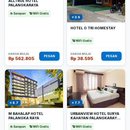
ALLTRUE HOTEL
PALANGKARAYA
☕ Sarapan
📶 WiFi Gratis
⭐ 3.6
HOTEL O TRI HOMESTAY
📶 WiFi Gratis
HARGA MULAI
HARGA MULAI
PESAN
PESAN
Rp 562.805
Rp 38.595
⭐ 8.7
⭐ 7.7
M BAHALAP HOTEL
URBANVIEW HOTEL SURYA
PALANGKA RAYA
KAHAYAN PALANGKARAYA
BY REDDOORZ
☕ Sarapan
📶 WiFi Gratis
📶 WiFi Gratis