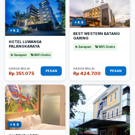
⭐ 8.8
⭐ 9.2
BEST WESTERN BATANG
GARING
HOTEL LUWANSA
PALANGKARAYA
☕ Sarapan
📶 WiFi Gratis
☕ Sarapan
📶 WiFi Gratis
HARGA MULAI
HARGA MULAI
PESAN
PESAN
Rp 351.075
Rp 424.700
⭐ 8.8