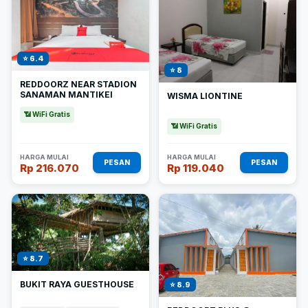
⭐ 6.4
⭐ 8
REDDOORZ NEAR STADION
SANAMAN MANTIKEI
WISMA LIONTINE
📶 WiFi Gratis
📶 WiFi Gratis
HARGA MULAI
HARGA MULAI
PESAN
PESAN
Rp 216.070
Rp 119.040
⭐ 8.7
BUKIT RAYA GUESTHOUSE
⭐ 8.9