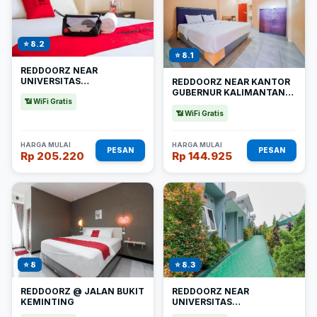
⭐ 8.2
⭐ 8.1
REDDOORZ NEAR
UNIVERSITAS
REDDOORZ NEAR KANTOR
PALANGKARAYA 2
GUBERNUR KALIMANTAN
📶 WiFi Gratis
TENGAH
📶 WiFi Gratis
HARGA MULAI
HARGA MULAI
PESAN
PESAN
Rp 205.220
Rp 144.925
⭐ 8
⭐ 8.3
REDDOORZ @ JALAN BUKIT
REDDOORZ NEAR
KEMINTING
UNIVERSITAS
PALANGKARAYA