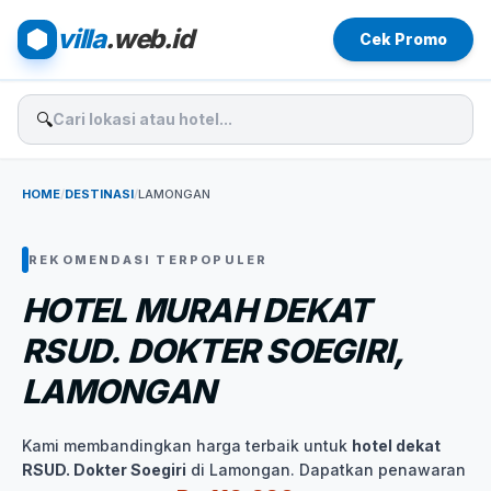
villa
.web.id
Cek Promo
🔍
HOME
/
DESTINASI
/
LAMONGAN
REKOMENDASI TERPOPULER
HOTEL MURAH DEKAT
RSUD. DOKTER SOEGIRI,
LAMONGAN
Kami membandingkan harga terbaik untuk
hotel dekat
RSUD. Dokter Soegiri
di Lamongan. Dapatkan penawaran