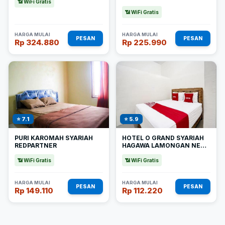
📶 WiFi Gratis
📶 WiFi Gratis
HARGA MULAI
HARGA MULAI
PESAN
PESAN
Rp 324.880
Rp 225.990
⭐ 7.1
⭐ 5.9
PURI KAROMAH SYARIAH
HOTEL O GRAND SYARIAH
REDPARTNER
HAGAWA LAMONGAN NEAR
SPORT CENTER
LAMONGAN
📶 WiFi Gratis
📶 WiFi Gratis
HARGA MULAI
HARGA MULAI
PESAN
PESAN
Rp 149.110
Rp 112.220