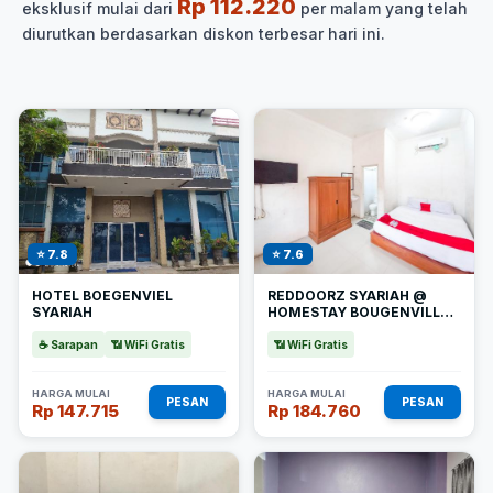
Rp 112.220
eksklusif mulai dari
per malam yang telah
diurutkan berdasarkan diskon terbesar hari ini.
⭐ 7.8
⭐ 7.6
HOTEL BOEGENVIEL
REDDOORZ SYARIAH @
SYARIAH
HOMESTAY BOUGENVILLE
NEAR TAMAN ALUN-ALUN
KOTA LAMONGAN
☕ Sarapan
📶 WiFi Gratis
📶 WiFi Gratis
HARGA MULAI
HARGA MULAI
PESAN
PESAN
Rp 147.715
Rp 184.760