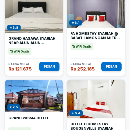
⭐ 6.1
⭐ 6.8
FA HOMESTAY SYARIAH @
BABAT LAMONGAN MITRA
GRAND HAGAWA SYARIAH
REDDOORZ
NEAR ALUN ALUN
📶 WiFi Gratis
LAMONGAN REDPARTNER
📶 WiFi Gratis
HARGA MULAI
HARGA MULAI
PESAN
PESAN
Rp 121.675
Rp 252.185
⭐ 7.5
⭐ 6.4
GRAND WISMA HOTEL
HOTEL O HOMESTAY
BOUGENVILLE SYARIAH