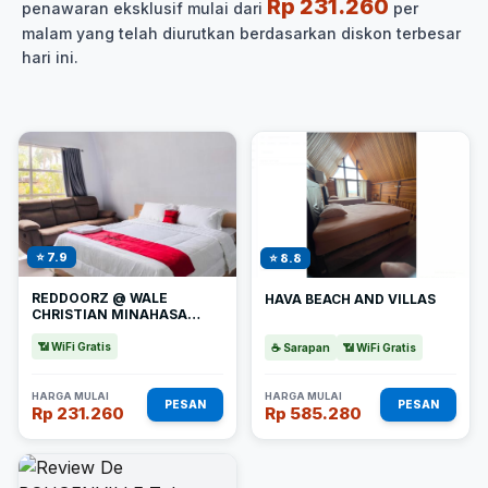
Rp 231.260
penawaran eksklusif mulai dari
per
malam yang telah diurutkan berdasarkan diskon terbesar
hari ini.
⭐ 7.9
⭐ 8.8
REDDOORZ @ WALE
HAVA BEACH AND VILLAS
CHRISTIAN MINAHASA
UTARA
📶 WiFi Gratis
☕ Sarapan
📶 WiFi Gratis
HARGA MULAI
HARGA MULAI
PESAN
PESAN
Rp 231.260
Rp 585.280