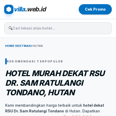
villa
.web.id
Cek Promo
🔍
HOME
/
DESTINASI
/
HUTAN
REKOMENDASI TERPOPULER
HOTEL MURAH DEKAT RSU
DR. SAM RATULANGI
TONDANO, HUTAN
Kami membandingkan harga terbaik untuk
hotel dekat
RSU Dr. Sam Ratulangi Tondano
di Hutan. Dapatkan