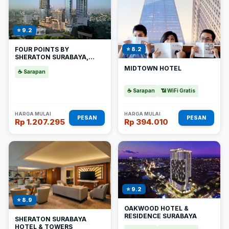
⭐ 9.2
FOUR POINTS BY
⭐ 8.2
SHERATON SURABAYA,
TUNJUNGAN PLAZA
MIDTOWN HOTEL
☕ Sarapan
☕ Sarapan
📶 WiFi Gratis
HARGA MULAI
HARGA MULAI
PESAN
PESAN
Rp 1.207.295
Rp 394.010
⭐ 9.2
⭐ 8.9
OAKWOOD HOTEL &
RESIDENCE SURABAYA
SHERATON SURABAYA
HOTEL & TOWERS