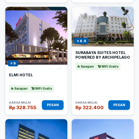
⭐ 8.4
SURABAYA SUITES HOTEL
POWERED BY ARCHIPELAGO
⭐ 9
☕ Sarapan
📶 WiFi Gratis
ELMI HOTEL
☕ Sarapan
📶 WiFi Gratis
HARGA MULAI
HARGA MULAI
PESAN
PESAN
Rp 328.755
Rp 322.400