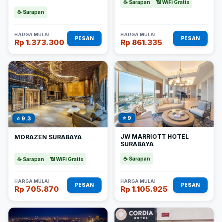
☕ Sarapan
📶 WiFi Gratis
☕ Sarapan
HARGA MULAI
HARGA MULAI
PESAN
PESAN
Rp 1.373.300
Rp 861.335
⭐ 9
⭐ 9.3
JW MARRIOTT HOTEL
MORAZEN SURABAYA
SURABAYA
☕ Sarapan
☕ Sarapan
📶 WiFi Gratis
HARGA MULAI
HARGA MULAI
PESAN
PESAN
Rp 705.870
Rp 1.105.925