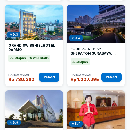
⭐ 9.3
⭐ 9.4
GRAND SWISS-BELHOTEL
FOUR POINTS BY
DARMO
SHERATON SURABAYA,
PAKUWON INDAH
☕ Sarapan
📶 WiFi Gratis
☕ Sarapan
HARGA MULAI
HARGA MULAI
PESAN
PESAN
Rp 730.360
Rp 1.207.295
⭐ 8.9
⭐ 8.4