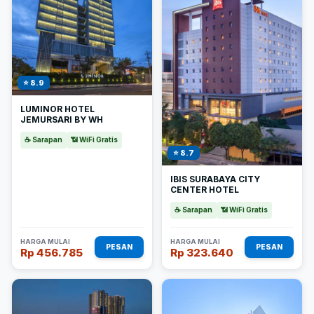
⭐ 8.9
LUMINOR HOTEL
JEMURSARI BY WH
☕ Sarapan
📶 WiFi Gratis
⭐ 8.7
IBIS SURABAYA CITY
CENTER HOTEL
☕ Sarapan
📶 WiFi Gratis
HARGA MULAI
HARGA MULAI
PESAN
PESAN
Rp 456.785
Rp 323.640