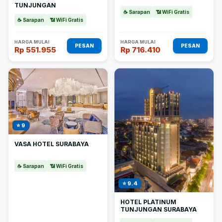
TUNJUNGAN
☕ Sarapan
📶 WiFi Gratis
☕ Sarapan
📶 WiFi Gratis
HARGA MULAI
HARGA MULAI
PESAN
PESAN
Rp 551.955
Rp 716.410
⭐ 9
VASA HOTEL SURABAYA
☕ Sarapan
📶 WiFi Gratis
⭐ 9.4
HOTEL PLATINUM
TUNJUNGAN SURABAYA