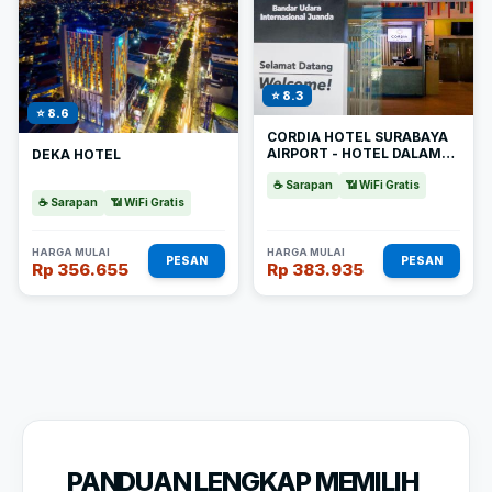
⭐ 8.3
⭐ 8.6
CORDIA HOTEL SURABAYA
AIRPORT - HOTEL DALAM
DEKA HOTEL
BANDARA
☕ Sarapan
📶 WiFi Gratis
☕ Sarapan
📶 WiFi Gratis
HARGA MULAI
HARGA MULAI
PESAN
PESAN
Rp 356.655
Rp 383.935
PANDUAN LENGKAP MEMILIH