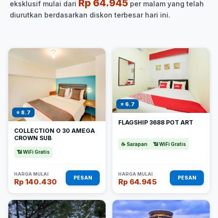
Rp 64.945
eksklusif mulai dari
per malam yang telah
diurutkan berdasarkan diskon terbesar hari ini.
⭐ 6.7
⭐ 8.7
FLAGSHIP 3688 POT ART
COLLECTION O 30 AMEGA
CROWN SUB
☕ Sarapan
📶 WiFi Gratis
📶 WiFi Gratis
HARGA MULAI
HARGA MULAI
PESAN
PESAN
Rp 140.430
Rp 64.945