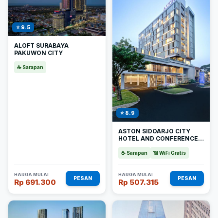
⭐ 9.5
ALOFT SURABAYA
PAKUWON CITY
☕ Sarapan
⭐ 8.9
ASTON SIDOARJO CITY
HOTEL AND CONFERENCE
CENTER
☕ Sarapan
📶 WiFi Gratis
HARGA MULAI
HARGA MULAI
PESAN
PESAN
Rp 691.300
Rp 507.315