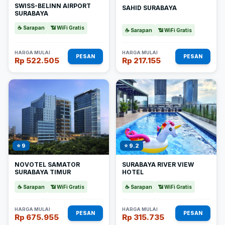
SWISS-BELINN AIRPORT
SAHID SURABAYA
SURABAYA
☕ Sarapan
📶 WiFi Gratis
☕ Sarapan
📶 WiFi Gratis
HARGA MULAI
HARGA MULAI
PESAN
PESAN
Rp 522.505
Rp 217.155
⭐ 9
⭐ 9.2
NOVOTEL SAMATOR
SURABAYA RIVER VIEW
SURABAYA TIMUR
HOTEL
☕ Sarapan
📶 WiFi Gratis
☕ Sarapan
📶 WiFi Gratis
HARGA MULAI
HARGA MULAI
PESAN
PESAN
Rp 675.955
Rp 315.735