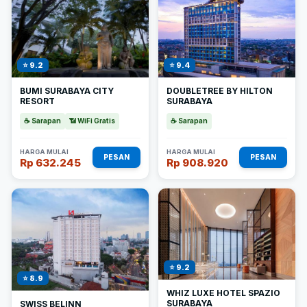
⭐ 9.2
⭐ 9.4
BUMI SURABAYA CITY
DOUBLETREE BY HILTON
RESORT
SURABAYA
☕ Sarapan
📶 WiFi Gratis
☕ Sarapan
HARGA MULAI
HARGA MULAI
PESAN
PESAN
Rp 632.245
Rp 908.920
⭐ 9.2
⭐ 8.9
WHIZ LUXE HOTEL SPAZIO
SURABAYA
SWISS BELINN