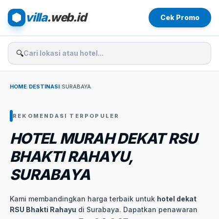
villa
.web.id
Cek Promo
🔍
HOME
/
DESTINASI
/
SURABAYA
REKOMENDASI TERPOPULER
HOTEL MURAH DEKAT RSU
BHAKTI RAHAYU,
SURABAYA
Kami membandingkan harga terbaik untuk
hotel dekat
RSU Bhakti Rahayu
di Surabaya. Dapatkan penawaran