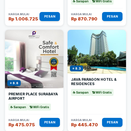
☕ Sarapan
📶 WiFi Gratis
HARGA MULAI
HARGA MULAI
PESAN
PESAN
Rp 1.006.725
Rp 870.790
⭐ 8.3
JAVA PARAGON HOTEL &
⭐ 8.8
RESIDENCES
☕ Sarapan
📶 WiFi Gratis
PREMIER PLACE SURABAYA
AIRPORT
☕ Sarapan
📶 WiFi Gratis
HARGA MULAI
HARGA MULAI
PESAN
PESAN
Rp 475.075
Rp 445.470