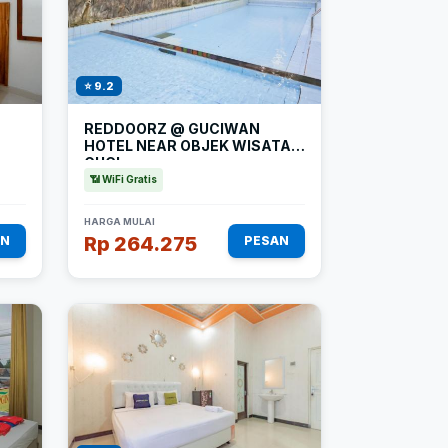
⭐ 9.2
REDDOORZ @ GUCIWAN
HOTEL NEAR OBJEK WISATA
GUCI
📶 WiFi Gratis
HARGA MULAI
Rp 264.275
AN
PESAN