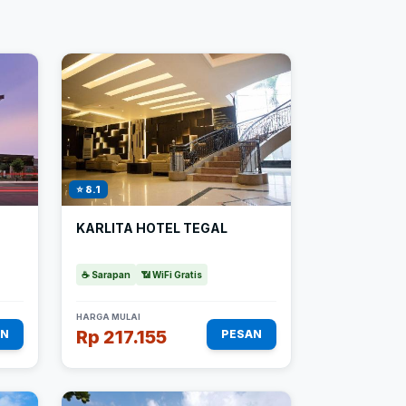
⭐ 8.1
KARLITA HOTEL TEGAL
☕ Sarapan
📶 WiFi Gratis
HARGA MULAI
Rp 217.155
AN
PESAN