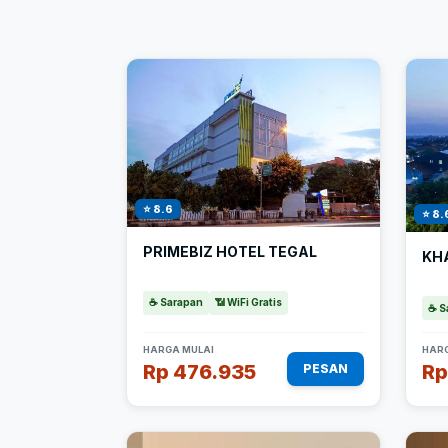
⭐ 8.6
⭐ 8.
PRIMEBIZ HOTEL TEGAL
KH
☕ Sarapan
📶 WiFi Gratis
☕ S
HARGA MULAI
HARG
Rp 476.935
Rp
PESAN