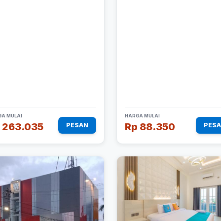
A MULAI
HARGA MULAI
 263.035
Rp 88.350
PESAN
PES