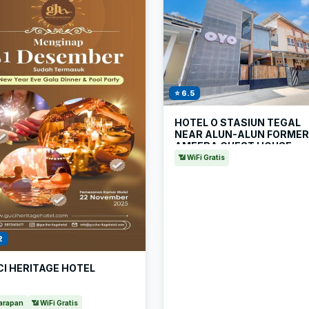
⭐ 6.5
HOTEL O STASIUN TEGAL
NEAR ALUN-ALUN FORMERLY
AMEERA GUEST HOUSE
📶 WiFi Gratis
2
I HERITAGE HOTEL
arapan
📶 WiFi Gratis