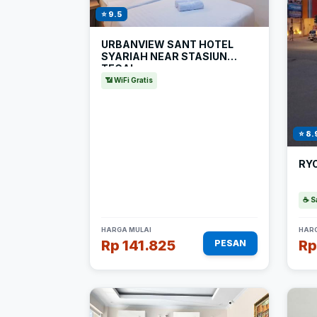
⭐ 9.5
URBANVIEW SANT HOTEL
SYARIAH NEAR STASIUN
TEGAL
📶 WiFi Gratis
⭐ 8.
RYO
☕ S
HARGA MULAI
HARG
Rp 141.825
Rp
PESAN