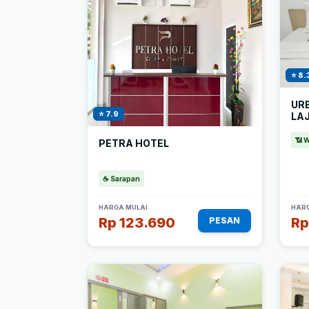
⭐ 8.
UR
⭐ 7.9
LA
📶 W
PETRA HOTEL
☕ Sarapan
HARGA MULAI
HARG
Rp 123.690
Rp
PESAN