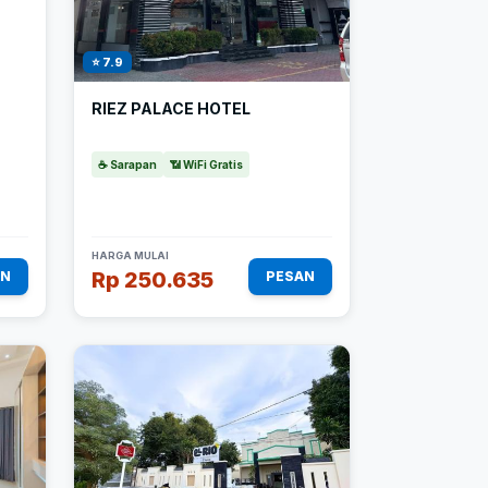
⭐ 7.9
RIEZ PALACE HOTEL
☕ Sarapan
📶 WiFi Gratis
HARGA MULAI
Rp 250.635
AN
PESAN