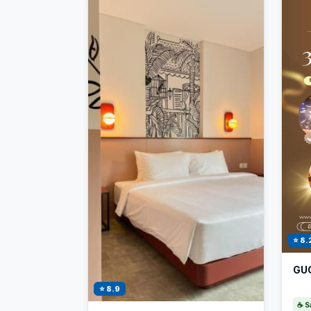
⭐ 8.
GUC
⭐ 8.9
☕ S