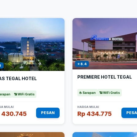
⭐ 8.4
6
PREMIERE HOTEL TEGAL
AS TEGAL HOTEL
☕ Sarapan
📶 WiFi Gratis
arapan
📶 WiFi Gratis
A MULAI
HARGA MULAI
 430.745
Rp 434.775
PESAN
PES