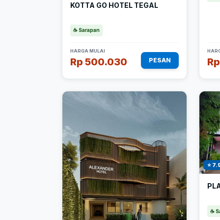
KOTTA GO HOTEL TEGAL
☕ Sarapan
HARGA MULAI
HARG
Rp 500.030
Rp
PESAN
⭐ 7.
PL
☕ S