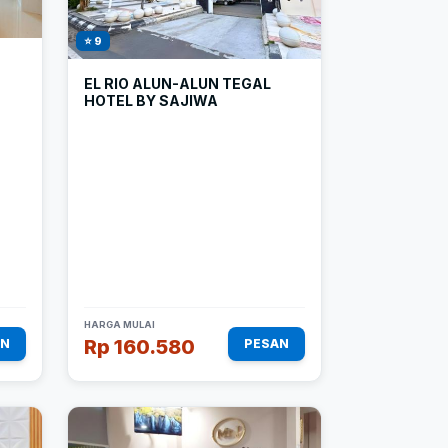
⭐ 9
EL RIO ALUN-ALUN TEGAL
HOTEL BY SAJIWA
HARGA MULAI
Rp 160.580
AN
PESAN