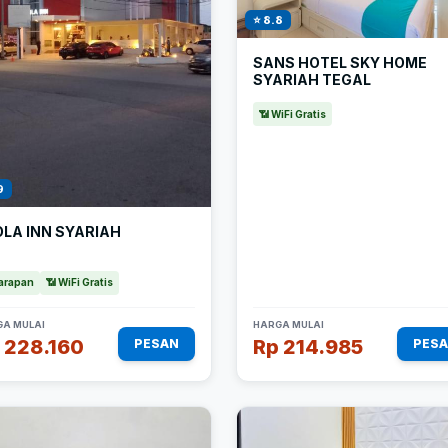
⭐ 8.8
SANS HOTEL SKY HOME
SYARIAH TEGAL
📶 WiFi Gratis
9
LA INN SYARIAH
arapan
📶 WiFi Gratis
A MULAI
HARGA MULAI
 228.160
Rp 214.985
PESAN
PES