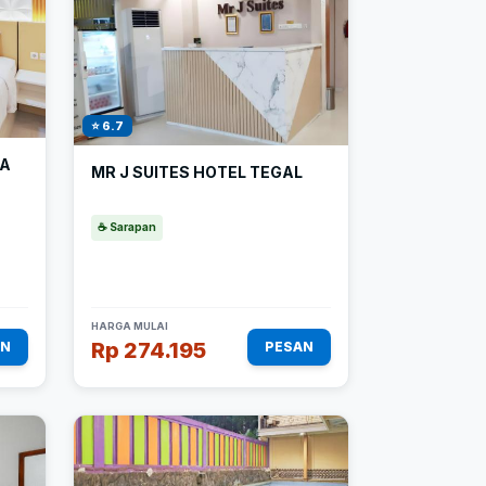
⭐ 6.7
SA
MR J SUITES HOTEL TEGAL
☕ Sarapan
HARGA MULAI
Rp 274.195
AN
PESAN