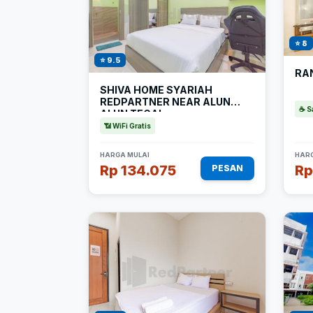
⭐ 8
⭐ 9.5
RA
SHIVA HOME SYARIAH
REDPARTNER NEAR ALUN
☕ S
ALUN TEGAL
📶 WiFi Gratis
HARGA MULAI
HARG
Rp 134.075
Rp
PESAN