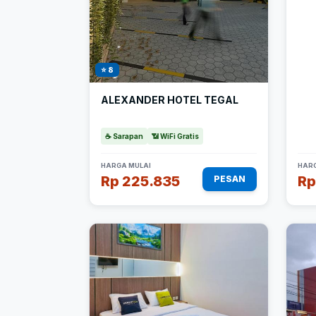
⭐ 8
ALEXANDER HOTEL TEGAL
☕ Sarapan
📶 WiFi Gratis
HARGA MULAI
HARG
Rp 225.835
Rp
PESAN