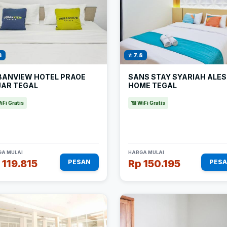
3
⭐ 7.8
BANVIEW HOTEL PRAOE
SANS STAY SYARIAH ALE
JAR TEGAL
HOME TEGAL
iFi Gratis
📶 WiFi Gratis
A MULAI
HARGA MULAI
 119.815
Rp 150.195
PESAN
PES