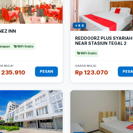
⭐ 8.5
NEZ INN
REDDOORZ PLUS SYARIAH
NEAR STASIUN TEGAL 2
arapan
📶 WiFi Gratis
📶 WiFi Gratis
A MULAI
HARGA MULAI
 235.910
Rp 123.070
PESAN
PES