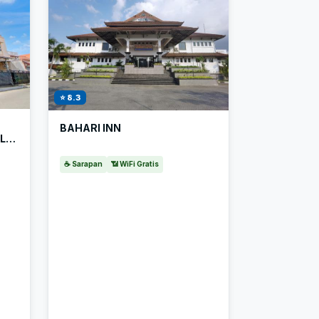
⭐ 8.3
BAHARI INN
☕ Sarapan
📶 WiFi Gratis