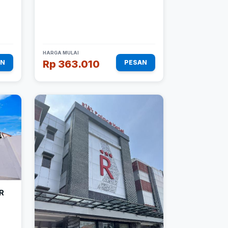
HARGA MULAI
Rp 363.010
AN
PESAN
R