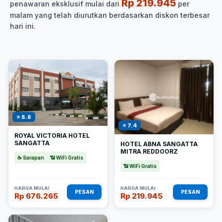
Rp 219.945
penawaran eksklusif mulai dari
per
malam yang telah diurutkan berdasarkan diskon terbesar
hari ini.
⭐ 8.8
⭐ 7.4
ROYAL VICTORIA HOTEL
SANGATTA
HOTEL ABNA SANGATTA
MITRA REDDOORZ
☕ Sarapan
📶 WiFi Gratis
📶 WiFi Gratis
HARGA MULAI
HARGA MULAI
PESAN
PESAN
Rp 676.265
Rp 219.945