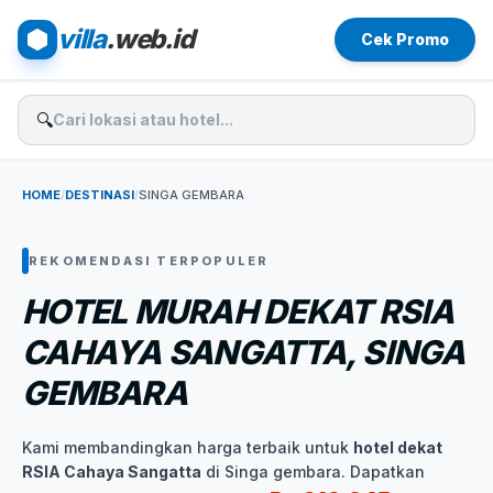
villa
.web.id
Cek Promo
🔍
HOME
/
DESTINASI
/
SINGA GEMBARA
REKOMENDASI TERPOPULER
HOTEL MURAH DEKAT RSIA
CAHAYA SANGATTA, SINGA
GEMBARA
Kami membandingkan harga terbaik untuk
hotel dekat
RSIA Cahaya Sangatta
di Singa gembara. Dapatkan