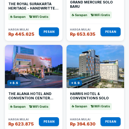
GRAND MERCURE SOLO
THE ROYAL SURAKARTA
BARU
HERITAGE - HANDWRITTEN
COLLECTION
☕ Sarapan
📶 WiFi Gratis
☕ Sarapan
📶 WiFi Gratis
HARGA MULAI
HARGA MULAI
PESAN
PESAN
Rp 445.625
Rp 653.635
⭐ 8.9
⭐ 8.6
HARRIS HOTEL &
THE ALANA HOTEL AND
CONVENTIONS SOLO
CONVENTION CENTER
SOLO BY ASTON
☕ Sarapan
📶 WiFi Gratis
☕ Sarapan
📶 WiFi Gratis
HARGA MULAI
HARGA MULAI
PESAN
PESAN
Rp 623.875
Rp 394.630