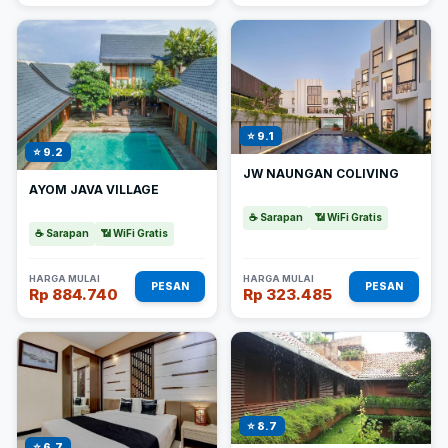
⭐ 9.1
⭐ 9.2
JW NAUNGAN COLIVING
AYOM JAVA VILLAGE
☕ Sarapan
📶 WiFi Gratis
☕ Sarapan
📶 WiFi Gratis
HARGA MULAI
HARGA MULAI
PESAN
PESAN
Rp 884.740
Rp 323.485
⭐ 8.7
⭐ 6.7