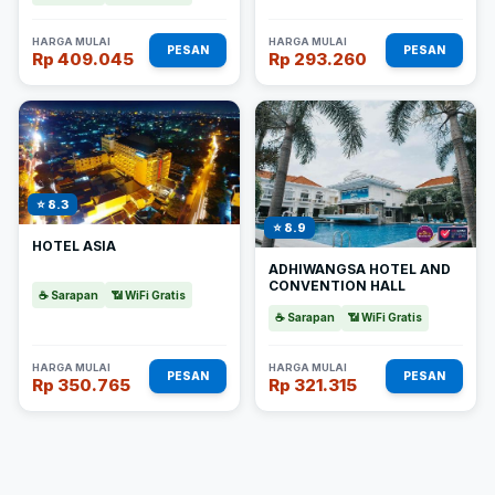
HARGA MULAI
HARGA MULAI
PESAN
PESAN
Rp 409.045
Rp 293.260
⭐ 8.3
⭐ 8.9
HOTEL ASIA
ADHIWANGSA HOTEL AND
CONVENTION HALL
☕ Sarapan
📶 WiFi Gratis
☕ Sarapan
📶 WiFi Gratis
HARGA MULAI
HARGA MULAI
PESAN
PESAN
Rp 350.765
Rp 321.315