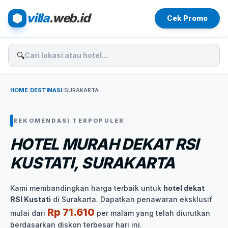
villa
.web.id
Cek Promo
🔍
HOME
/
DESTINASI
/
SURAKARTA
REKOMENDASI TERPOPULER
HOTEL MURAH DEKAT RSI
KUSTATI, SURAKARTA
Kami membandingkan harga terbaik untuk
hotel dekat
RSI Kustati
di Surakarta. Dapatkan penawaran eksklusif
Rp 71.610
mulai dari
per malam yang telah diurutkan
berdasarkan diskon terbesar hari ini.