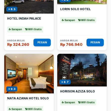
LORIN SOLO HOTEL
⭐ 8.5
HOTEL INDAH PALACE
☕ Sarapan
📶 WiFi Gratis
☕ Sarapan
📶 WiFi Gratis
HARGA MULAI
HARGA MULAI
PESAN
PESAN
Rp 324.260
Rp 766.940
⭐ 8.7
⭐ 9.3
HORISON AZIZA SOLO
NATA AZANA HOTEL SOLO
☕ Sarapan
📶 WiFi Gratis
☕ Sarapan
📶 WiFi Gratis