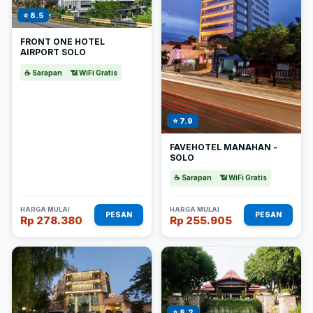
⭐ 8.5
FRONT ONE HOTEL
AIRPORT SOLO
☕ Sarapan
📶 WiFi Gratis
⭐ 7.9
FAVEHOTEL MANAHAN -
SOLO
☕ Sarapan
📶 WiFi Gratis
HARGA MULAI
HARGA MULAI
PESAN
PESAN
Rp 278.380
Rp 255.905
⭐ 8.2