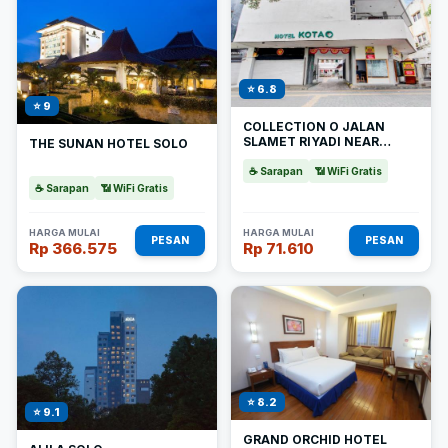
⭐ 6.8
⭐ 9
COLLECTION O JALAN
SLAMET RIYADI NEAR
THE SUNAN HOTEL SOLO
KAMPUNG BATIK KAUMAN
FORMERLY HOTEL GRAND
☕ Sarapan
📶 WiFi Gratis
KOTA
☕ Sarapan
📶 WiFi Gratis
HARGA MULAI
HARGA MULAI
PESAN
PESAN
Rp 366.575
Rp 71.610
⭐ 8.2
⭐ 9.1
GRAND ORCHID HOTEL