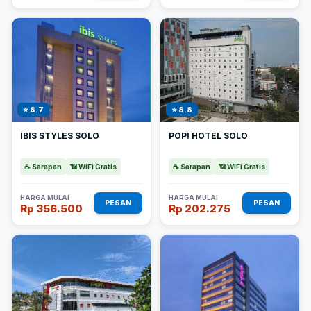
⭐ 8.7
⭐ 8.8
IBIS STYLES SOLO
POP! HOTEL SOLO
☕ Sarapan
📶 WiFi Gratis
☕ Sarapan
📶 WiFi Gratis
HARGA MULAI
HARGA MULAI
PESAN
PESAN
Rp 356.500
Rp 202.275