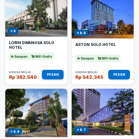
⭐ 9
⭐ 8.8
LORIN DWANGSA SOLO
ASTON SOLO HOTEL
HOTEL
☕ Sarapan
📶 WiFi Gratis
☕ Sarapan
📶 WiFi Gratis
HARGA MULAI
HARGA MULAI
PESAN
PESAN
Rp 382.540
Rp 542.345
⭐ 8.7
⭐ 8.9