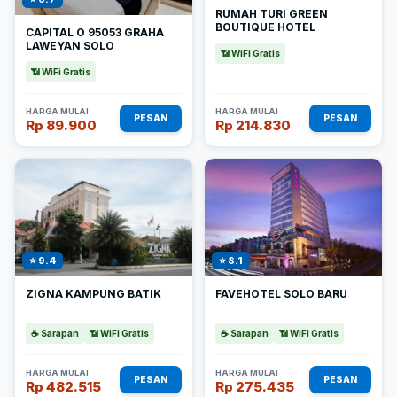
RUMAH TURI GREEN
BOUTIQUE HOTEL
CAPITAL O 95053 GRAHA
LAWEYAN SOLO
📶 WiFi Gratis
📶 WiFi Gratis
HARGA MULAI
HARGA MULAI
PESAN
PESAN
Rp 89.900
Rp 214.830
⭐ 9.4
⭐ 8.1
ZIGNA KAMPUNG BATIK
FAVEHOTEL SOLO BARU
☕ Sarapan
📶 WiFi Gratis
☕ Sarapan
📶 WiFi Gratis
HARGA MULAI
HARGA MULAI
PESAN
PESAN
Rp 482.515
Rp 275.435