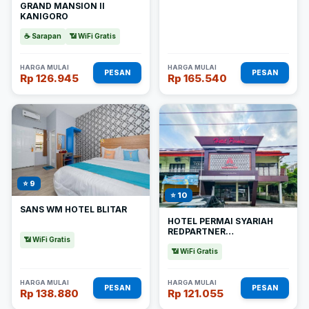
GRAND MANSION II
KANIGORO
☕ Sarapan
📶 WiFi Gratis
HARGA MULAI
HARGA MULAI
PESAN
PESAN
Rp 126.945
Rp 165.540
⭐ 9
⭐ 10
SANS WM HOTEL BLITAR
HOTEL PERMAI SYARIAH
REDPARTNER
📶 WiFi Gratis
SANANWETAN BLITAR
📶 WiFi Gratis
HARGA MULAI
HARGA MULAI
PESAN
PESAN
Rp 138.880
Rp 121.055