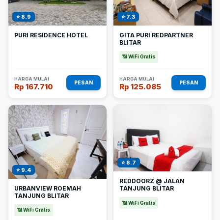
⭐ 8.9
⭐ 7.3
PURI RESIDENCE HOTEL
GITA PURI REDPARTNER
BLITAR
📶 WiFi Gratis
HARGA MULAI
HARGA MULAI
PESAN
PESAN
Rp 167.710
Rp 125.085
⭐ 8.7
⭐ 9.4
REDDOORZ @ JALAN
URBANVIEW ROEMAH
TANJUNG BLITAR
TANJUNG BLITAR
📶 WiFi Gratis
📶 WiFi Gratis