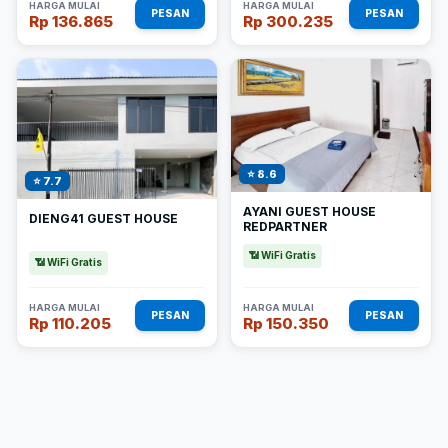
HARGA MULAI
HARGA MULAI
PESAN
PESAN
Rp 136.865
Rp 300.235
⭐ 8.6
⭐ 7.7
AYANI GUEST HOUSE
DIENG41 GUEST HOUSE
REDPARTNER
📶 WiFi Gratis
📶 WiFi Gratis
HARGA MULAI
HARGA MULAI
PESAN
PESAN
Rp 110.205
Rp 150.350