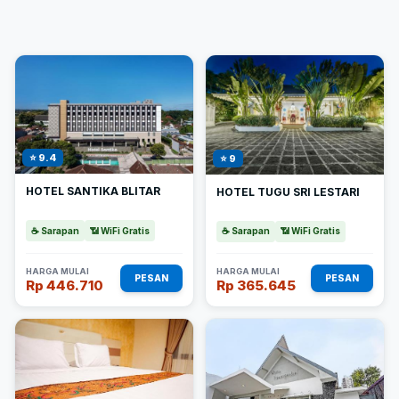
⭐ 9.4
⭐ 9
HOTEL SANTIKA BLITAR
HOTEL TUGU SRI LESTARI
☕ Sarapan
📶 WiFi Gratis
☕ Sarapan
📶 WiFi Gratis
HARGA MULAI
HARGA MULAI
PESAN
PESAN
Rp 446.710
Rp 365.645