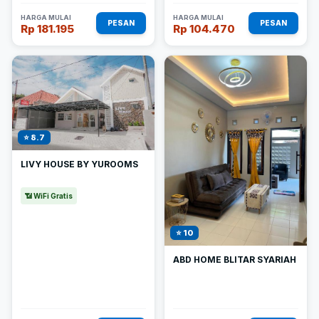
HARGA MULAI
HARGA MULAI
PESAN
PESAN
Rp 181.195
Rp 104.470
⭐ 8.7
LIVY HOUSE BY YUROOMS
📶 WiFi Gratis
⭐ 10
ABD HOME BLITAR SYARIAH