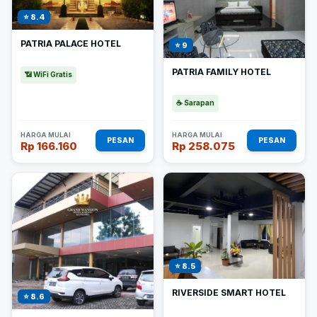
⭐ 8.4
PATRIA PALACE HOTEL
⭐ 9
PATRIA FAMILY HOTEL
📶 WiFi Gratis
☕ Sarapan
HARGA MULAI
HARGA MULAI
PESAN
PESAN
Rp 166.160
Rp 258.075
⭐ 8.5
RIVERSIDE SMART HOTEL
⭐ 8.6