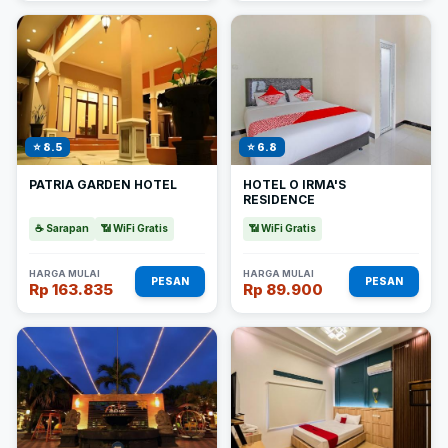
⭐ 8.5
⭐ 6.8
PATRIA GARDEN HOTEL
HOTEL O IRMA'S
RESIDENCE
☕ Sarapan
📶 WiFi Gratis
📶 WiFi Gratis
HARGA MULAI
HARGA MULAI
PESAN
PESAN
Rp 163.835
Rp 89.900