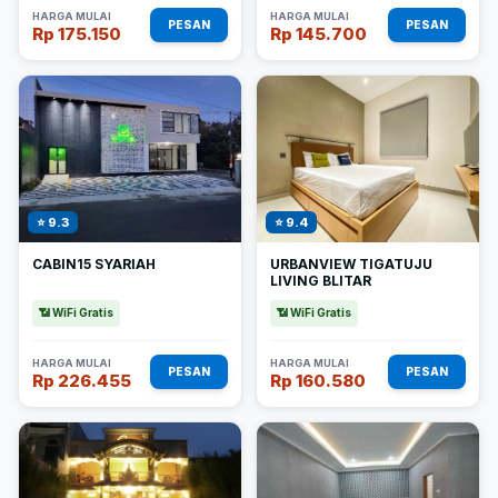
HARGA MULAI
HARGA MULAI
PESAN
PESAN
Rp 175.150
Rp 145.700
⭐ 9.3
⭐ 9.4
CABIN15 SYARIAH
URBANVIEW TIGATUJU
LIVING BLITAR
📶 WiFi Gratis
📶 WiFi Gratis
HARGA MULAI
HARGA MULAI
PESAN
PESAN
Rp 226.455
Rp 160.580