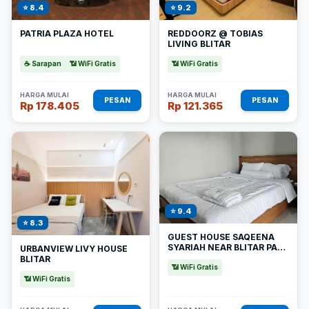
⭐ 8.4
⭐ 9.2
PATRIA PLAZA HOTEL
REDDOORZ @ TOBIAS
LIVING BLITAR
☕ Sarapan
📶 WiFi Gratis
📶 WiFi Gratis
HARGA MULAI
HARGA MULAI
PESAN
PESAN
Rp 178.405
Rp 121.365
⭐ 9.4
⭐ 8.3
GUEST HOUSE SAQEENA
SYARIAH NEAR BLITAR PARK
URBANVIEW LIVY HOUSE
REDPARTNER
BLITAR
📶 WiFi Gratis
📶 WiFi Gratis