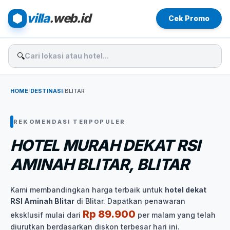
villa
.web.id
Cek Promo
🔍
HOME
/
DESTINASI
/
BLITAR
REKOMENDASI TERPOPULER
HOTEL MURAH DEKAT RSI
AMINAH BLITAR, BLITAR
Kami membandingkan harga terbaik untuk
hotel dekat
RSI Aminah Blitar
di Blitar. Dapatkan penawaran
Rp 89.900
eksklusif mulai dari
per malam yang telah
diurutkan berdasarkan diskon terbesar hari ini.