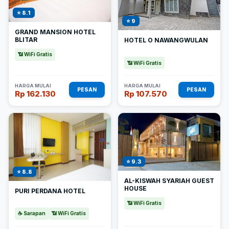
⭐ 8.1
⭐ 9
GRAND MANSION HOTEL
BLITAR
HOTEL O NAWANGWULAN
📶 WiFi Gratis
📶 WiFi Gratis
HARGA MULAI
HARGA MULAI
PESAN
PESAN
Rp 162.130
Rp 107.570
⭐ 9.3
⭐ 8.8
AL-KISWAH SYARIAH GUEST
HOUSE
PURI PERDANA HOTEL
📶 WiFi Gratis
☕ Sarapan
📶 WiFi Gratis