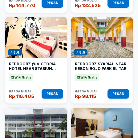
HARGA MULAI
HARGA MULAI
PESAN
PESAN
Rp 144.770
Rp 132.525
⭐ 8.6
⭐ 8.5
REDDOORZ @ VICTORIA
REDDOORZ SYARIAH NEAR
HOTEL NEAR STASIUN
KEBON ROJO PARK BLITAR
BLITAR
📶 WiFi Gratis
📶 WiFi Gratis
HARGA MULAI
HARGA MULAI
PESAN
PESAN
Rp 116.405
Rp 98.115