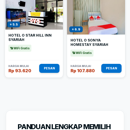
⭐ 5.5
⭐ 6.9
HOTEL O STAR HILL INN
SYARIAH
HOTEL O SONYA
HOMESTAY SYARIAH
📶 WiFi Gratis
📶 WiFi Gratis
HARGA MULAI
HARGA MULAI
PESAN
PESAN
Rp 93.620
Rp 107.880
PANDUAN LENGKAP MEMILIH