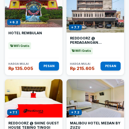
⭐ 6.2
⭐ 7.7
HOTEL REMBULAN
REDDOORZ @
PERDAGANGAN
📶 WiFi Gratis
SIMALUNGUN
📶 WiFi Gratis
HARGA MULAI
HARGA MULAI
PESAN
PESAN
Rp 135.005
Rp 215.605
⭐ 7.1
⭐ 7.2
REDDOORZ @ SHINE GUEST
MALIBOU HOTEL MEDAN BY
HOUSE TEBING TINGGI
ZUZU