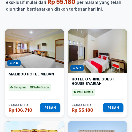
Rp 55.180
eksklusif mulai dari
per malam yang telah
diurutkan berdasarkan diskon terbesar hari ini.
⭐ 7.8
⭐ 5.7
MALIBOU HOTEL MEDAN
HOTEL O SHINE GUEST
HOUSE SYARIAH
☕ Sarapan
📶 WiFi Gratis
📶 WiFi Gratis
HARGA MULAI
HARGA MULAI
PESAN
PESAN
Rp 136.710
Rp 55.180