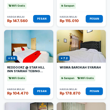
📶 WiFi Gratis
☕ Sarapan
HARGA MULAI
HARGA MULAI
PESAN
PESAN
Rp 147.560
Rp 115.010
⭐ 3.6
⭐ 7.2
REDDOORZ @ STAR HILL
WISMA BAROKAH SYARIAH
INN SYARIAH TEBING
TINGGI
📶 WiFi Gratis
☕ Sarapan
📶 WiFi Gratis
HARGA MULAI
HARGA MULAI
PESAN
PESAN
Rp 104.470
Rp 178.870