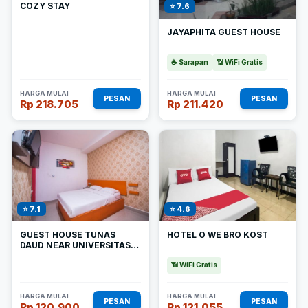
COZY STAY
⭐ 7.6
JAYAPHITA GUEST HOUSE
☕ Sarapan
📶 WiFi Gratis
HARGA MULAI
HARGA MULAI
PESAN
PESAN
Rp 218.705
Rp 211.420
⭐ 7.1
⭐ 4.6
GUEST HOUSE TUNAS
HOTEL O WE BRO KOST
DAUD NEAR UNIVERSITAS
KRISTEN ARTHA WACANA
KUPANG MITRA REDDOORZ
📶 WiFi Gratis
HARGA MULAI
HARGA MULAI
PESAN
PESAN
Rp 120.900
Rp 121.055