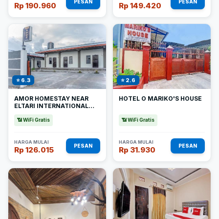
PESAN
PESAN
Rp 190.960
Rp 149.420
⭐ 6.3
⭐ 2.6
AMOR HOMESTAY NEAR
HOTEL O MARIKO'S HOUSE
ELTARI INTERNATIONAL
AIRPORT MITRA REDDOORZ
📶 WiFi Gratis
📶 WiFi Gratis
HARGA MULAI
HARGA MULAI
PESAN
PESAN
Rp 126.015
Rp 31.930