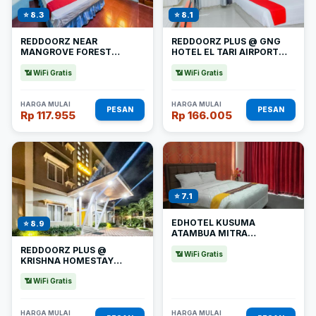
⭐ 8.3
⭐ 8.1
REDDOORZ NEAR
REDDOORZ PLUS @ GNG
MANGROVE FOREST
HOTEL EL TARI AIRPORT
KUPANG
KUPANG
📶 WiFi Gratis
📶 WiFi Gratis
HARGA MULAI
HARGA MULAI
PESAN
PESAN
Rp 117.955
Rp 166.005
⭐ 7.1
EDHOTEL KUSUMA
⭐ 8.9
ATAMBUA MITRA
REDDOORZ
REDDOORZ PLUS @
📶 WiFi Gratis
KRISHNA HOMESTAY
KUPANG
📶 WiFi Gratis
HARGA MULAI
HARGA MULAI