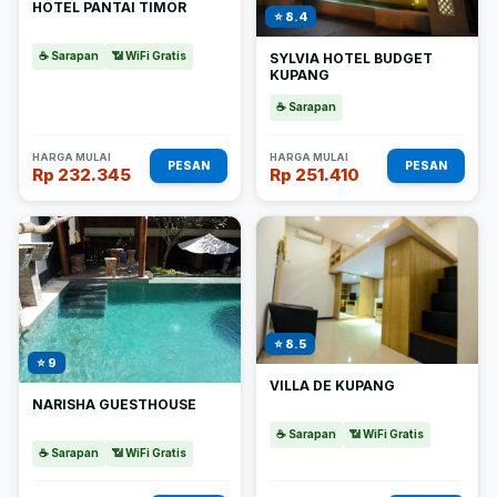
HOTEL PANTAI TIMOR
⭐ 8.4
☕ Sarapan
📶 WiFi Gratis
SYLVIA HOTEL BUDGET
KUPANG
☕ Sarapan
HARGA MULAI
HARGA MULAI
PESAN
PESAN
Rp 232.345
Rp 251.410
⭐ 8.5
⭐ 9
VILLA DE KUPANG
NARISHA GUESTHOUSE
☕ Sarapan
📶 WiFi Gratis
☕ Sarapan
📶 WiFi Gratis