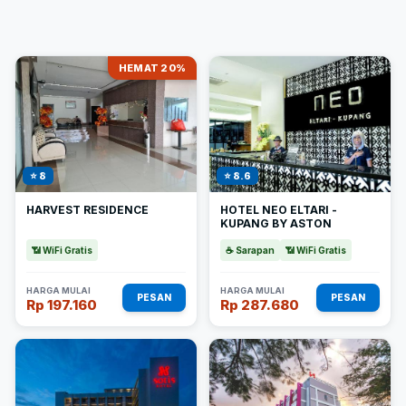
HEMAT 20%
⭐ 8
⭐ 8.6
HARVEST RESIDENCE
HOTEL NEO ELTARI -
KUPANG BY ASTON
📶 WiFi Gratis
☕ Sarapan
📶 WiFi Gratis
HARGA MULAI
HARGA MULAI
PESAN
PESAN
Rp 197.160
Rp 287.680