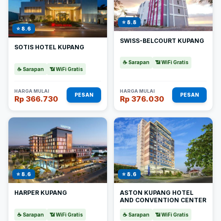
⭐ 8.8
⭐ 8.6
SWISS-BELCOURT KUPANG
SOTIS HOTEL KUPANG
☕ Sarapan
📶 WiFi Gratis
☕ Sarapan
📶 WiFi Gratis
HARGA MULAI
HARGA MULAI
PESAN
PESAN
Rp 366.730
Rp 376.030
⭐ 8.6
⭐ 8.6
HARPER KUPANG
ASTON KUPANG HOTEL
AND CONVENTION CENTER
☕ Sarapan
📶 WiFi Gratis
☕ Sarapan
📶 WiFi Gratis