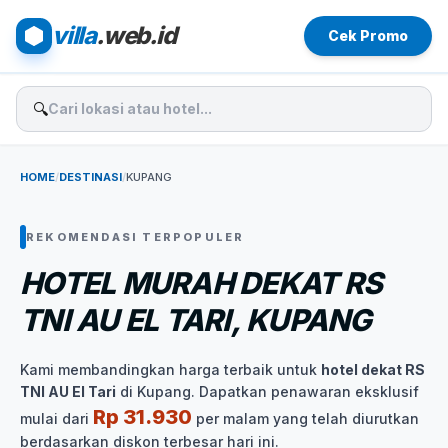
villa
.web.id
Cek Promo
🔍
HOME
/
DESTINASI
/
KUPANG
REKOMENDASI TERPOPULER
HOTEL MURAH DEKAT RS
TNI AU EL TARI, KUPANG
Kami membandingkan harga terbaik untuk
hotel dekat RS
TNI AU El Tari
di Kupang. Dapatkan penawaran eksklusif
Rp 31.930
mulai dari
per malam yang telah diurutkan
berdasarkan diskon terbesar hari ini.