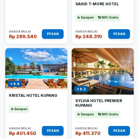
SAHID T-MORE HOTEL
☕ Sarapan
📶 WiFi Gratis
HARGA MULAI
HARGA MULAI
PESAN
PESAN
Rp 289.540
Rp 248.310
⭐ 8.6
⭐ 8.2
KRISTAL HOTEL KUPANG
SYLVIA HOTEL PREMIER
KUPANG
☕ Sarapan
☕ Sarapan
📶 WiFi Gratis
HARGA MULAI
HARGA MULAI
PESAN
PESAN
Rp 401.450
Rp 411.370