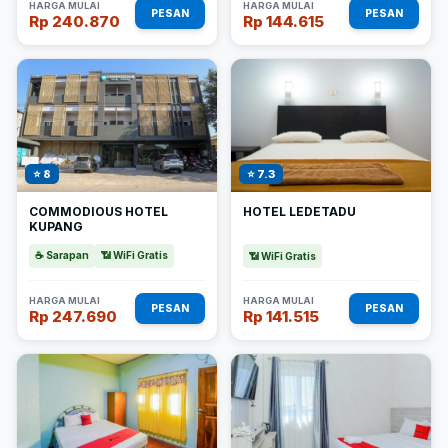
HARGA MULAI
HARGA MULAI
PESAN
PESAN
Rp 240.870
Rp 144.615
⭐ 8
⭐ 7.3
COMMODIOUS HOTEL
HOTEL LEDETADU
KUPANG
☕ Sarapan
📶 WiFi Gratis
📶 WiFi Gratis
HARGA MULAI
HARGA MULAI
PESAN
PESAN
Rp 247.690
Rp 141.515