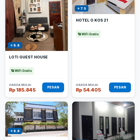
⭐ 7.5
HOTEL O KOS 21
📶 WiFi Gratis
⭐ 8.8
LOTI GUEST HOUSE
📶 WiFi Gratis
HARGA MULAI
HARGA MULAI
PESAN
PESAN
Rp 185.845
Rp 54.405
⭐ 8.8