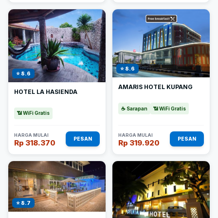
⭐ 8.6
⭐ 8.6
AMARIS HOTEL KUPANG
HOTEL LA HASIENDA
☕ Sarapan
📶 WiFi Gratis
📶 WiFi Gratis
HARGA MULAI
HARGA MULAI
PESAN
PESAN
Rp 318.370
Rp 319.920
⭐ 8.7