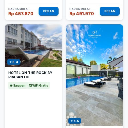
HARGA MULAI
HARGA MULAI
PESAN
PESAN
Rp 457.870
Rp 491.970
⭐ 8.4
HOTEL ON THE ROCK BY
PRASANTHI
☕ Sarapan
📶 WiFi Gratis
⭐ 8.5