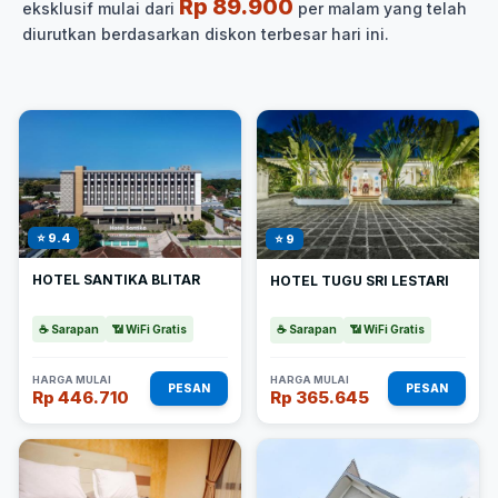
Rp 89.900
eksklusif mulai dari
per malam yang telah
diurutkan berdasarkan diskon terbesar hari ini.
⭐ 9.4
⭐ 9
HOTEL SANTIKA BLITAR
HOTEL TUGU SRI LESTARI
☕ Sarapan
📶 WiFi Gratis
☕ Sarapan
📶 WiFi Gratis
HARGA MULAI
HARGA MULAI
PESAN
PESAN
Rp 446.710
Rp 365.645