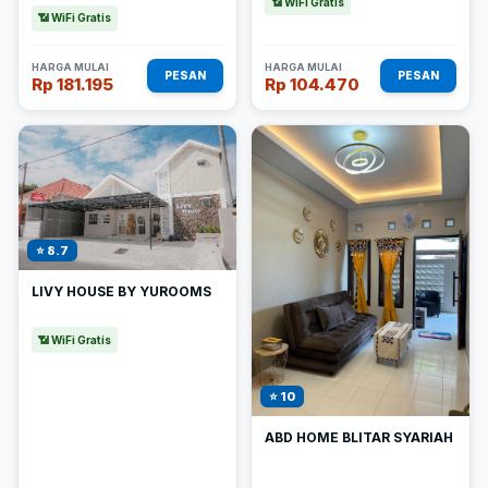
📶 WiFi Gratis
📶 WiFi Gratis
HARGA MULAI
HARGA MULAI
PESAN
PESAN
Rp 181.195
Rp 104.470
⭐ 8.7
LIVY HOUSE BY YUROOMS
📶 WiFi Gratis
⭐ 10
ABD HOME BLITAR SYARIAH