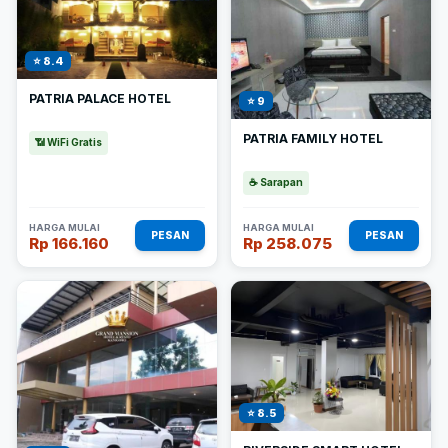
⭐ 8.4
PATRIA PALACE HOTEL
⭐ 9
PATRIA FAMILY HOTEL
📶 WiFi Gratis
☕ Sarapan
HARGA MULAI
HARGA MULAI
PESAN
PESAN
Rp 166.160
Rp 258.075
⭐ 8.5