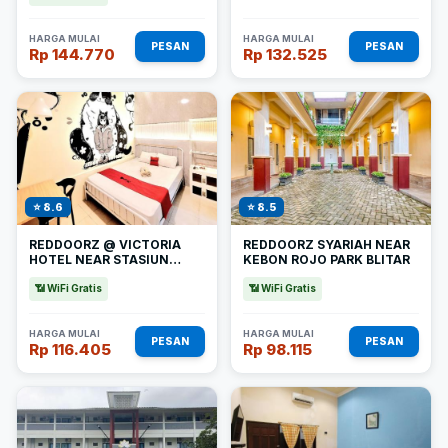
HARGA MULAI
HARGA MULAI
PESAN
PESAN
Rp 144.770
Rp 132.525
⭐ 8.6
⭐ 8.5
REDDOORZ @ VICTORIA
REDDOORZ SYARIAH NEAR
HOTEL NEAR STASIUN
KEBON ROJO PARK BLITAR
BLITAR
📶 WiFi Gratis
📶 WiFi Gratis
HARGA MULAI
HARGA MULAI
PESAN
PESAN
Rp 116.405
Rp 98.115