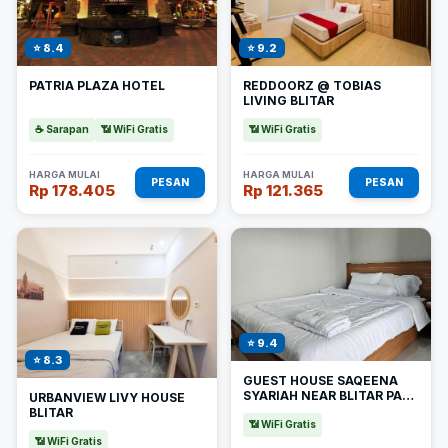
⭐ 8.4
⭐ 9.2
PATRIA PLAZA HOTEL
REDDOORZ @ TOBIAS
LIVING BLITAR
☕ Sarapan
📶 WiFi Gratis
📶 WiFi Gratis
HARGA MULAI
HARGA MULAI
PESAN
PESAN
Rp 178.405
Rp 121.365
⭐ 9.4
⭐ 8.3
GUEST HOUSE SAQEENA
SYARIAH NEAR BLITAR PARK
URBANVIEW LIVY HOUSE
REDPARTNER
BLITAR
📶 WiFi Gratis
📶 WiFi Gratis