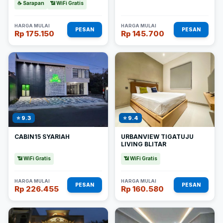
☕ Sarapan
📶 WiFi Gratis
HARGA MULAI
HARGA MULAI
PESAN
PESAN
Rp 175.150
Rp 145.700
⭐ 9.3
⭐ 9.4
CABIN15 SYARIAH
URBANVIEW TIGATUJU
LIVING BLITAR
📶 WiFi Gratis
📶 WiFi Gratis
HARGA MULAI
HARGA MULAI
PESAN
PESAN
Rp 226.455
Rp 160.580