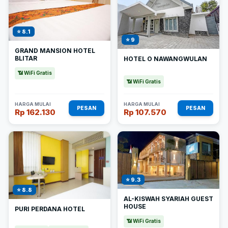
⭐ 8.1
⭐ 9
GRAND MANSION HOTEL
BLITAR
HOTEL O NAWANGWULAN
📶 WiFi Gratis
📶 WiFi Gratis
HARGA MULAI
HARGA MULAI
PESAN
PESAN
Rp 162.130
Rp 107.570
⭐ 9.3
⭐ 8.8
AL-KISWAH SYARIAH GUEST
HOUSE
PURI PERDANA HOTEL
📶 WiFi Gratis