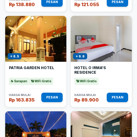
PESAN
PESAN
Rp 138.880
Rp 121.055
⭐ 8.5
⭐ 6.8
PATRIA GARDEN HOTEL
HOTEL O IRMA'S
RESIDENCE
☕ Sarapan
📶 WiFi Gratis
📶 WiFi Gratis
HARGA MULAI
HARGA MULAI
PESAN
PESAN
Rp 163.835
Rp 89.900