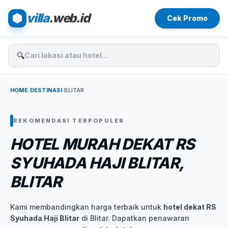
villa
.web.id
Cek Promo
🔍
HOME
/
DESTINASI
/
BLITAR
REKOMENDASI TERPOPULER
HOTEL MURAH DEKAT RS
SYUHADA HAJI BLITAR,
BLITAR
Kami membandingkan harga terbaik untuk
hotel dekat RS
Syuhada Haji Blitar
di Blitar. Dapatkan penawaran