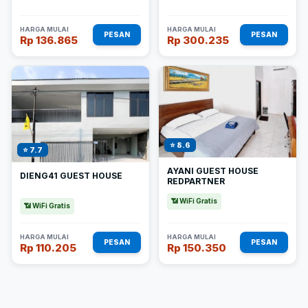
HARGA MULAI
HARGA MULAI
PESAN
PESAN
Rp 136.865
Rp 300.235
⭐ 8.6
⭐ 7.7
AYANI GUEST HOUSE
DIENG41 GUEST HOUSE
REDPARTNER
📶 WiFi Gratis
📶 WiFi Gratis
HARGA MULAI
HARGA MULAI
PESAN
PESAN
Rp 110.205
Rp 150.350