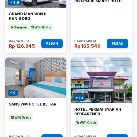
RIVERSIDE SMART HOTEL
⭐ 8.6
GRAND MANSION II
KANIGORO
☕ Sarapan
📶 WiFi Gratis
HARGA MULAI
HARGA MULAI
PESAN
PESAN
Rp 126.945
Rp 165.540
⭐ 9
⭐ 10
SANS WM HOTEL BLITAR
HOTEL PERMAI SYARIAH
REDPARTNER
📶 WiFi Gratis
SANANWETAN BLITAR
📶 WiFi Gratis
HARGA MULAI
HARGA MULAI