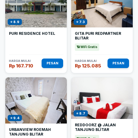
⭐ 8.9
⭐ 7.3
PURI RESIDENCE HOTEL
GITA PURI REDPARTNER
BLITAR
📶 WiFi Gratis
HARGA MULAI
HARGA MULAI
PESAN
PESAN
Rp 167.710
Rp 125.085
⭐ 8.7
⭐ 9.4
REDDOORZ @ JALAN
URBANVIEW ROEMAH
TANJUNG BLITAR
TANJUNG BLITAR