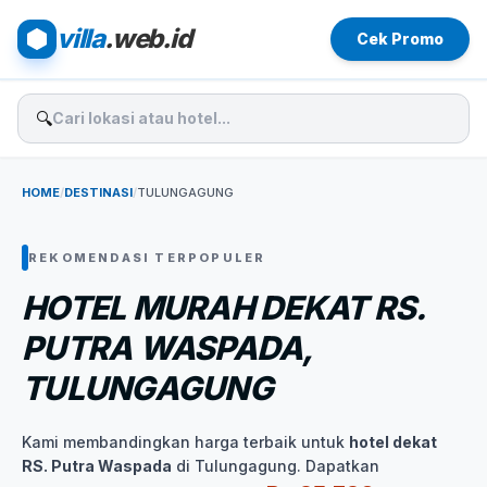
villa
.web.id
Cek Promo
🔍
HOME
/
DESTINASI
/
TULUNGAGUNG
REKOMENDASI TERPOPULER
HOTEL MURAH DEKAT RS.
PUTRA WASPADA,
TULUNGAGUNG
Kami membandingkan harga terbaik untuk
hotel dekat
RS. Putra Waspada
di Tulungagung. Dapatkan