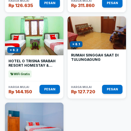
HARGA MULAI
HARGA MULAI
PESAN
PESAN
Rp 126.635
Rp 311.860
⭐ 8.1
⭐ 8.2
RUMAH SINGGAH SAAT DI
TULUNGAGUNG
HOTEL O TRISNA SRABAH
RESORT HOMESTAY &
RESTO
📶 WiFi Gratis
HARGA MULAI
HARGA MULAI
PESAN
PESAN
Rp 144.150
Rp 127.720