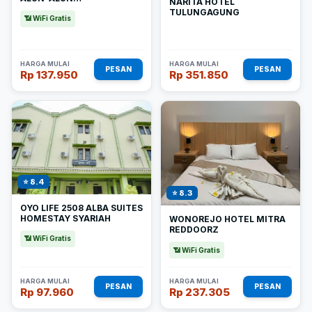
NARITA HOTEL
TULUNGAGUNG
TULUNGAGUNG
📶 WiFi Gratis
HARGA MULAI
HARGA MULAI
PESAN
PESAN
Rp 137.950
Rp 351.850
⭐ 8.4
⭐ 8.3
OYO LIFE 2508 ALBA SUITES
HOMESTAY SYARIAH
WONOREJO HOTEL MITRA
REDDOORZ
📶 WiFi Gratis
📶 WiFi Gratis
HARGA MULAI
HARGA MULAI
PESAN
PESAN
Rp 97.960
Rp 237.305