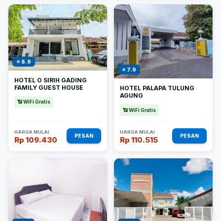
⭐ 8.9
⭐ 7.9
HOTEL O SIRIH GADING
FAMILY GUEST HOUSE
HOTEL PALAPA TULUNG
AGUNG
📶 WiFi Gratis
📶 WiFi Gratis
HARGA MULAI
HARGA MULAI
PESAN
PESAN
Rp 109.430
Rp 110.515