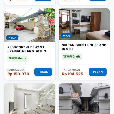
⭐ 7.9
⭐ 8.7
SULTAN GUEST HOUSE AND
REDDOORZ @ DEWANTI
RESTO
SYARIAH NEAR STASIUN
TULUNGAGUNG
📶 WiFi Gratis
📶 WiFi Gratis
HARGA MULAI
HARGA MULAI
PESAN
PESAN
Rp 150.970
Rp 194.525