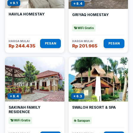
⭐ 9.1
⭐ 8.4
HAVILA HOMESTAY
GRIYAQ HOMESTAY
📶 WiFi Gratis
HARGA MULAI
HARGA MULAI
PESAN
PESAN
Rp 244.435
Rp 201.965
⭐ 8.4
⭐ 6.3
SAKINAH FAMILY
SWALOH RESORT & SPA
RESIDENCE
📶 WiFi Gratis
☕ Sarapan