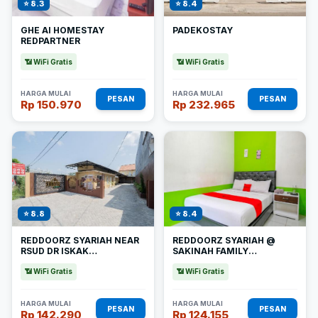
⭐ 8.3
⭐ 8.4
GHE AI HOMESTAY
PADEKOSTAY
REDPARTNER
📶 WiFi Gratis
📶 WiFi Gratis
HARGA MULAI
HARGA MULAI
PESAN
PESAN
Rp 150.970
Rp 232.965
⭐ 8.8
⭐ 8.4
REDDOORZ SYARIAH NEAR
REDDOORZ SYARIAH @
RSUD DR ISKAK
SAKINAH FAMILY
TULUNGAGUNG
TULUNGAGUNG
📶 WiFi Gratis
📶 WiFi Gratis
HARGA MULAI
HARGA MULAI
PESAN
PESAN
Rp 142.290
Rp 124.155