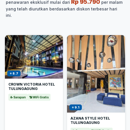
Rp 95.790
penawaran eksklusif mulai dari
per malam
yang telah diurutkan berdasarkan diskon terbesar hari
ini.
⭐ 8.7
CROWN VICTORIA HOTEL
TULUNGAGUNG
☕ Sarapan
📶 WiFi Gratis
⭐ 9.1
AZANA STYLE HOTEL
TULUNGAGUNG