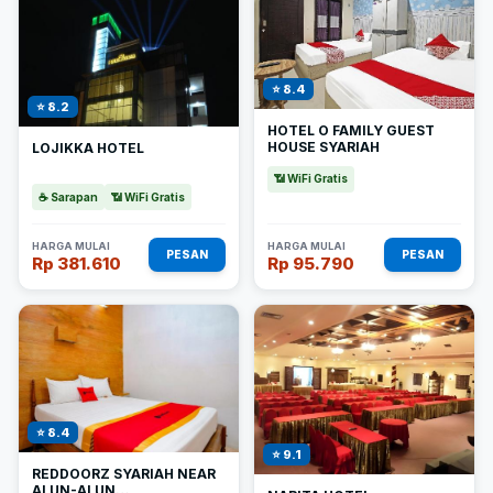
⭐ 8.4
⭐ 8.2
HOTEL O FAMILY GUEST
HOUSE SYARIAH
LOJIKKA HOTEL
📶 WiFi Gratis
☕ Sarapan
📶 WiFi Gratis
HARGA MULAI
HARGA MULAI
PESAN
PESAN
Rp 381.610
Rp 95.790
⭐ 8.4
⭐ 9.1
REDDOORZ SYARIAH NEAR
ALUN-ALUN