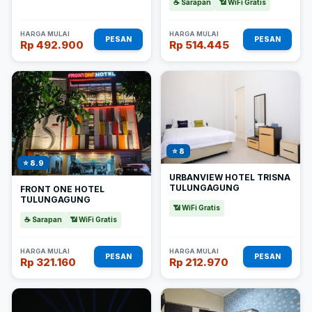
☕ Sarapan
📶 WiFi Gratis
HARGA MULAI
HARGA MULAI
PESAN
PESAN
Rp 492.900
Rp 514.445
⭐ 8
⭐ 8.9
URBANVIEW HOTEL TRISNA
TULUNGAGUNG
FRONT ONE HOTEL
TULUNGAGUNG
📶 WiFi Gratis
☕ Sarapan
📶 WiFi Gratis
HARGA MULAI
HARGA MULAI
PESAN
PESAN
Rp 321.160
Rp 212.970