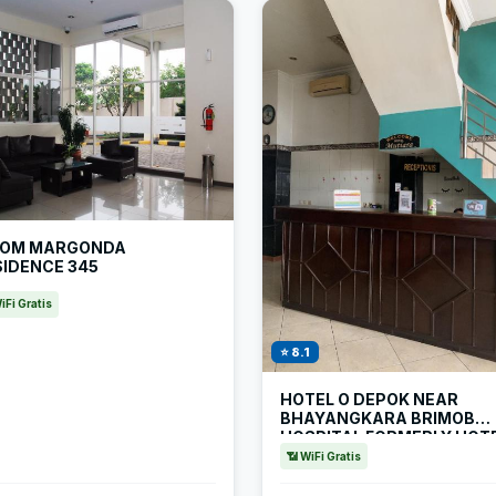
OOM MARGONDA
SIDENCE 345
iFi Gratis
⭐ 8.1
HOTEL O DEPOK NEAR
BHAYANGKARA BRIMOB
HOSPITAL FORMERLY HOT
MUTIARA KELAPA DUA DE
📶 WiFi Gratis