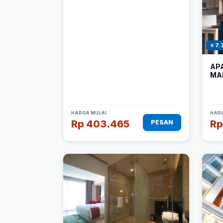
⭐ 7.
AP
MA
HARGA MULAI
HARG
Rp 403.465
Rp
PESAN