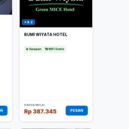
⭐ 8.2
BUMI WIYATA HOTEL
☕ Sarapan
📶 WiFi Gratis
HARGA MULAI
Rp 387.345
AN
PESAN