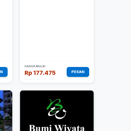
HARGA MULAI
Rp 177.475
AN
PESAN