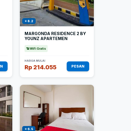
⭐ 8.2
MARGONDA RESIDENCE 2 BY
YOUNZ APARTEMEN
📶 WiFi Gratis
HARGA MULAI
Rp 214.055
AN
PESAN
⭐ 6.5