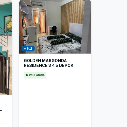
⭐ 8.2
GOLDEN MARGONDA
RESIDENCE 3 4 5 DEPOK
📶 WiFi Gratis
EL
POK