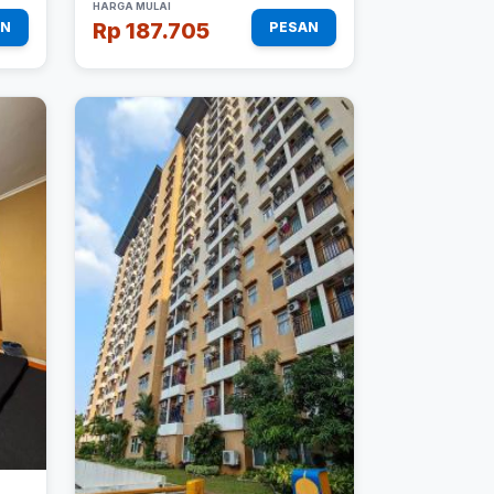
HARGA MULAI
Rp 187.705
AN
PESAN