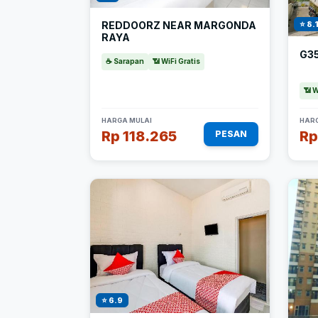
⭐ 8.
REDDOORZ NEAR MARGONDA
RAYA
G3
☕ Sarapan
📶 WiFi Gratis
📶 W
HARGA MULAI
HARG
Rp 118.265
Rp
PESAN
⭐ 6.9