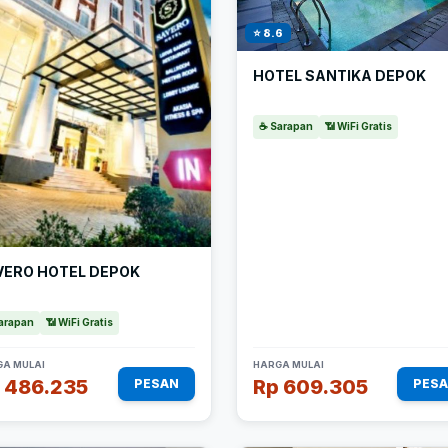
⭐ 8.6
HOTEL SANTIKA DEPOK
☕ Sarapan
📶 WiFi Gratis
VERO HOTEL DEPOK
arapan
📶 WiFi Gratis
A MULAI
HARGA MULAI
 486.235
Rp 609.305
PESAN
PES