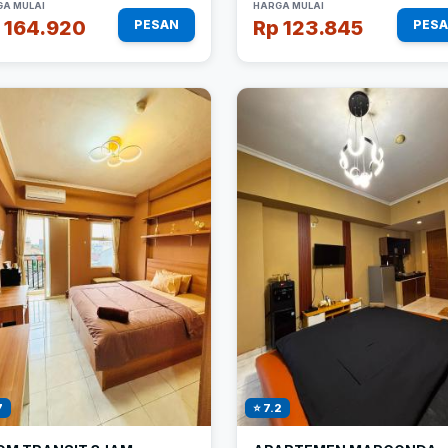
A MULAI
HARGA MULAI
 164.920
Rp 123.845
PESAN
PES
7
⭐ 7.2