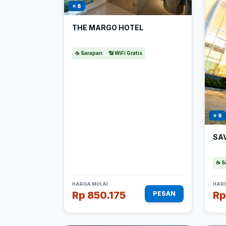
⭐ 8
THE MARGO HOTEL
☕ Sarapan
📶 WiFi Gratis
⭐ 9
SA
☕ S
HARGA MULAI
HARG
Rp 850.175
Rp
PESAN