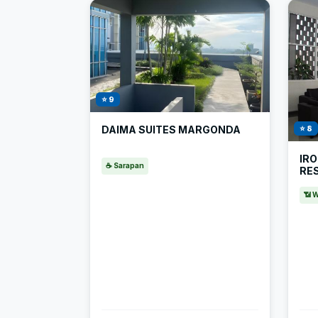
⭐ 9
⭐ 8
DAIMA SUITES MARGONDA
IR
☕ Sarapan
RE
📶 W