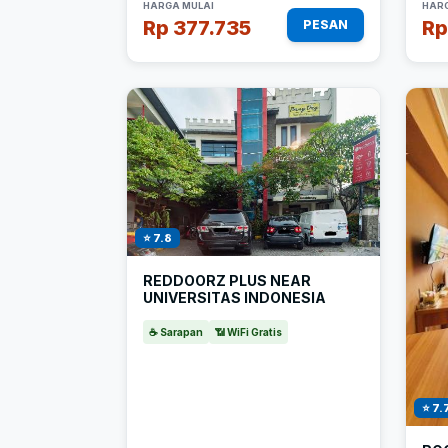
HARGA MULAI
HARG
Rp 377.735
Rp
PESAN
⭐ 7.8
REDDOORZ PLUS NEAR
UNIVERSITAS INDONESIA
☕ Sarapan
📶 WiFi Gratis
⭐ 7.