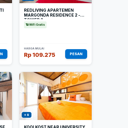
TI
REDLIVING APARTEMEN
MARGONDA RESIDENCE 2 -
TOWER 2
📶 WiFi Gratis
HARGA MULAI
Rp 109.275
AN
PESAN
⭐ 8
USE
KOOLKOST NEAR UNIVERSITY