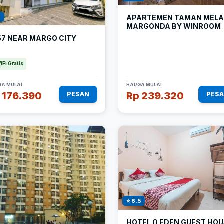
1
APARTEMEN TAMAN MELA
MARGONDA BY WINROOM
57 NEAR MARGO CITY
iFi Gratis
A MULAI
HARGA MULAI
 176.390
Rp 239.320
PESAN
PES
⭐ 6.5
HOTEL O EDEN GUEST HO