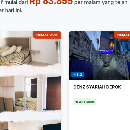
Rp 83.855
f mulai dari
per malam yang telah
 hari ini.
HEMAT 20%
HEMAT
⭐ 8.2
DENZ SYARIAH DEPOK
📶 WiFi Gratis