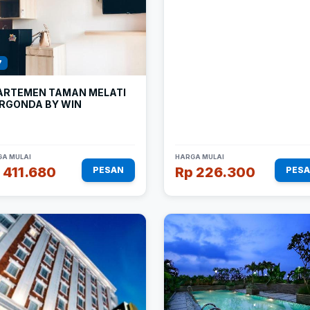
7
ARTEMEN TAMAN MELATI
RGONDA BY WIN
A MULAI
HARGA MULAI
 411.680
Rp 226.300
PESAN
PES