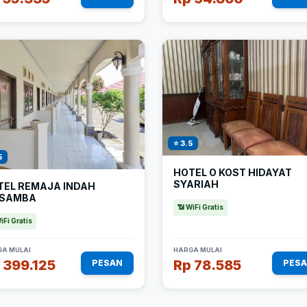
⭐ 3.5
5
HOTEL O KOST HIDAYAT
SYARIAH
TEL REMAJA INDAH
SAMBA
📶 WiFi Gratis
iFi Gratis
A MULAI
HARGA MULAI
 399.125
Rp 78.585
PESAN
PES