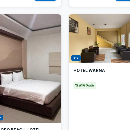
⭐ 2
HOTEL WARNA
📶 WiFi Gratis
9
LOPO BEACH HOTEL