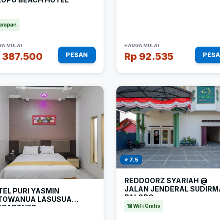
arapan
A MULAI
HARGA MULAI
 387.500
Rp 92.535
PESAN
PES
⭐ 7.5
REDDOORZ SYARIAH @
JALAN JENDERAL SUDIR
EL PURI YASMIN
PALOPO
TOWANUA LASUSUA
📶 WiFi Gratis
DPARTNER