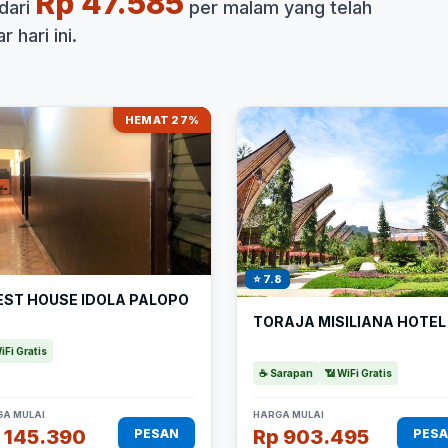
Rp 47.585
dari
per malam yang telah
 hari ini.
HEMAT 27%
⭐ 7.8
EST HOUSE IDOLA PALOPO
TORAJA MISILIANA HOTEL
iFi Gratis
☕ Sarapan
📶 WiFi Gratis
A MULAI
HARGA MULAI
 145.390
Rp 903.495
PESAN
PES