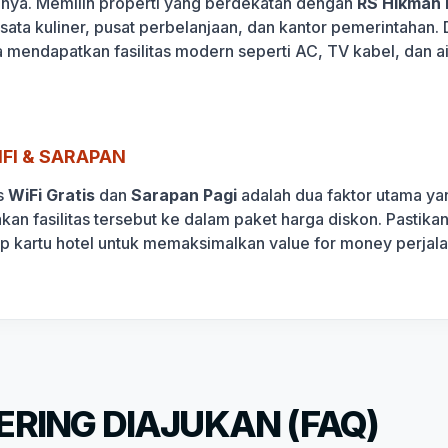
lanya. Memilih properti yang berdekatan dengan
RS Hikmah
wisata kuliner, pusat perbelanjaan, dan kantor pemerintaha
a mendapatkan fasilitas modern seperti AC, TV kabel, dan a
FI & SARAPAN
s
WiFi Gratis
dan
Sarapan Pagi
adalah dua faktor utama yan
akan fasilitas tersebut ke dalam paket harga diskon. Pasti
ap kartu hotel untuk memaksimalkan value for money perjal
RING DIAJUKAN (FAQ)