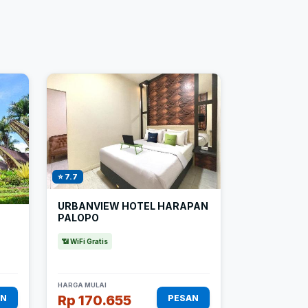
⭐ 7.7
URBANVIEW HOTEL HARAPAN
PALOPO
📶 WiFi Gratis
HARGA MULAI
Rp 170.655
AN
PESAN