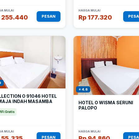
A MULAI
HARGA MULAI
 255.440
Rp 177.320
PESAN
PES
9
⭐ 4.6
LLECTION O 91046 HOTEL
MAJA INDAH MASAMBA
HOTEL O WISMA SERUNI
PALOPO
iFi Gratis
A MULAI
HARGA MULAI
 55.335
Rp 94.860
PESAN
PES