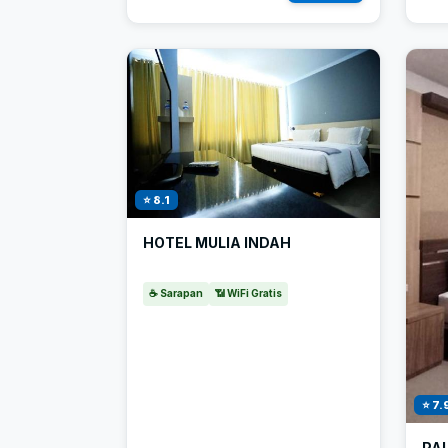
⭐ 8.1
HOTEL MULIA INDAH
☕ Sarapan
📶 WiFi Gratis
⭐ 7.
PA