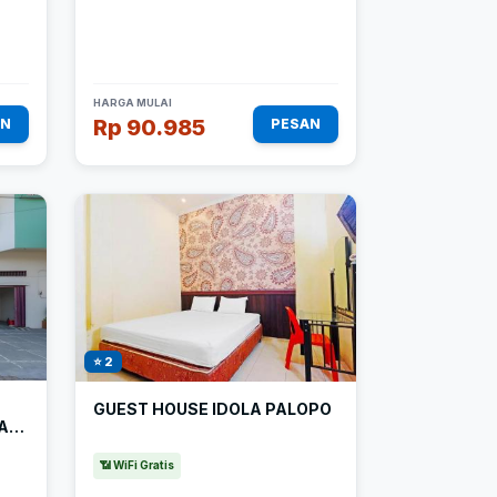
HARGA MULAI
Rp 90.985
AN
PESAN
⭐ 2
GUEST HOUSE IDOLA PALOPO
MAN
📶 WiFi Gratis