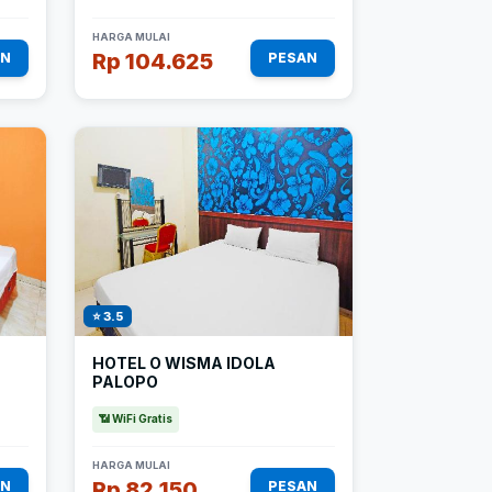
HARGA MULAI
Rp 104.625
AN
PESAN
⭐ 3.5
HOTEL O WISMA IDOLA
PALOPO
📶 WiFi Gratis
HARGA MULAI
Rp 82.150
AN
PESAN