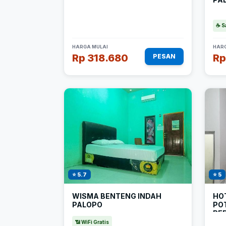
☕ S
HARGA MULAI
HARG
Rp 318.680
Rp
PESAN
⭐ 5.7
⭐ 5
WISMA BENTENG INDAH
HOT
PALOPO
PO
RE
📶 WiFi Gratis