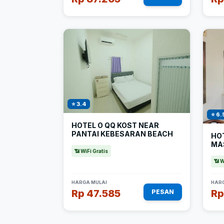
⭐ 3.4
⭐ 6.
HOTEL O QQ KOST NEAR
PANTAI KEBESARAN BEACH
HO
MA
📶 WiFi Gratis
📶 W
HARGA MULAI
HARG
Rp 47.585
Rp
PESAN