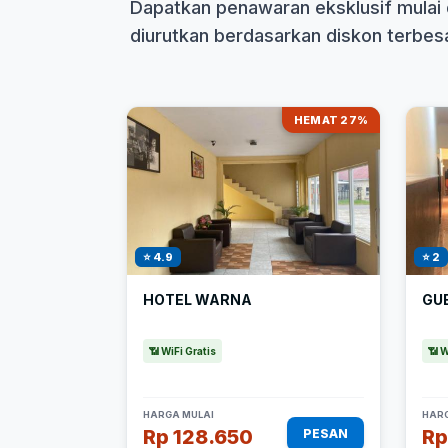
Dapatkan penawaran eksklusif mulai 
diurutkan berdasarkan diskon terbesar
HEMAT 27%
⭐ 4.9
⭐ 2
HOTEL WARNA
GU
📶 WiFi Gratis
📶 W
HARGA MULAI
HARG
Rp 128.650
Rp
PESAN