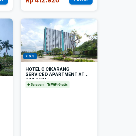
Rp 412.920
⭐ 6.9
HOTEL O CIKARANG
SERVICED APARTMENT AT
RIVERDALE
☕ Sarapan
📶 WiFi Gratis