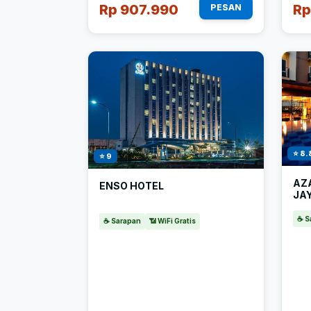
Rp 907.990
Rp
PESAN
⭐ 8.
⭐ 9
AZ
ENSO HOTEL
JA
☕ S
☕ Sarapan
📶 WiFi Gratis