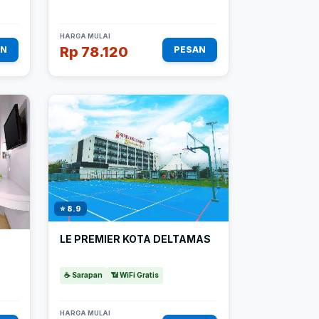
HARGA MULAI
Rp 78.120
AN
PESAN
⭐ 8.9
LE PREMIER KOTA DELTAMAS
☕ Sarapan
📶 WiFi Gratis
HARGA MULAI