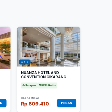
⭐ 8.9
NUANZA HOTEL AND
CONVENTION CIKARANG
☕ Sarapan
📶 WiFi Gratis
HARGA MULAI
Rp 809.410
AN
PESAN