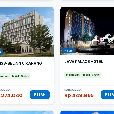
⭐ 8.5
9
JAVA PALACE HOTEL
ISS-BELINN CIKARANG
☕ Sarapan
📶 WiFi Gratis
arapan
📶 WiFi Gratis
A MULAI
HARGA MULAI
 274.040
Rp 449.965
PESAN
PES