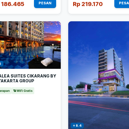
 186.465
Rp 219.170
PESAN
PES
8
ALEA SUITES CIKARANG BY
YAKARTA GROUP
arapan
📶 WiFi Gratis
⭐ 8.4