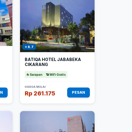
⭐ 8.7
BATIQA HOTEL JABABEKA
CIKARANG
☕ Sarapan
📶 WiFi Gratis
HARGA MULAI
Rp 261.175
AN
PESAN