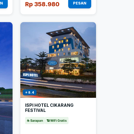
Rp 358.980
AN
PESAN
⭐ 8.4
ISPI HOTEL CIKARANG
FESTIVAL
☕ Sarapan
📶 WiFi Gratis