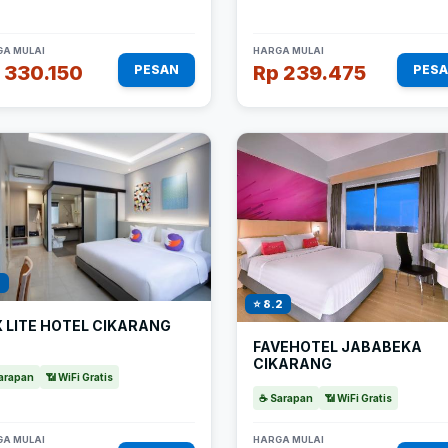
A MULAI
HARGA MULAI
 330.150
Rp 239.475
PESAN
PES
1
⭐ 8.2
 LITE HOTEL CIKARANG
FAVEHOTEL JABABEKA
CIKARANG
arapan
📶 WiFi Gratis
☕ Sarapan
📶 WiFi Gratis
A MULAI
HARGA MULAI