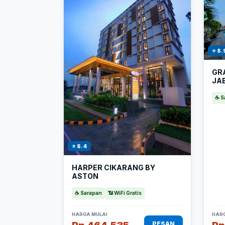
⭐ 8.
GR
JA
☕ S
⭐ 8.4
HARPER CIKARANG BY
ASTON
☕ Sarapan
📶 WiFi Gratis
HARGA MULAI
HARG
PESAN