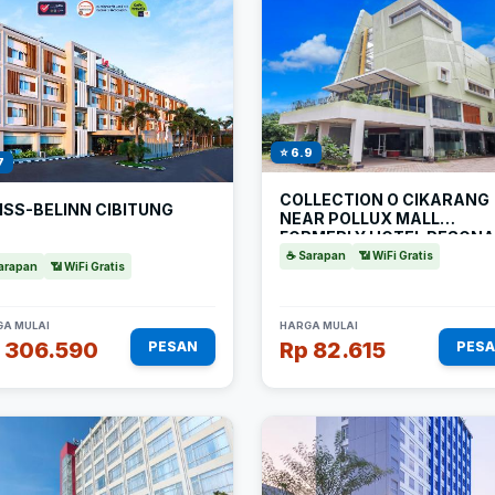
⭐ 6.9
7
COLLECTION O CIKARANG
ISS-BELINN CIBITUNG
NEAR POLLUX MALL
FORMERLY HOTEL PESONA
CIKARANG
☕ Sarapan
📶 WiFi Gratis
arapan
📶 WiFi Gratis
A MULAI
HARGA MULAI
 306.590
Rp 82.615
PESAN
PES