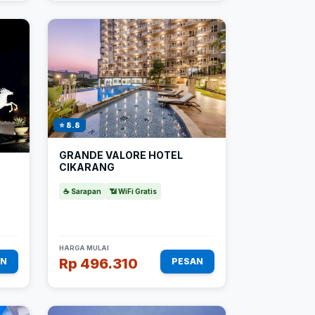
⭐ 8.8
GRANDE VALORE HOTEL
CIKARANG
☕ Sarapan
📶 WiFi Gratis
HARGA MULAI
Rp 496.310
AN
PESAN