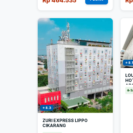
Rp 464.535
Rp
⭐ 8.
LOU
HOT
AP
☕ S
⭐ 8.3
ZURI EXPRESS LIPPO
CIKARANG