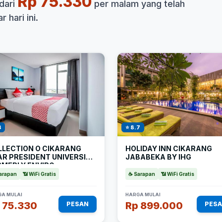
Rp 75.330
dari
per malam yang telah
 hari ini.
3
⭐ 8.7
LLECTION O CIKARANG
HOLIDAY INN CIKARANG
AR PRESIDENT UNIVERSITY
JABABEKA BY IHG
RMERLY ENVIRO
arapan
📶 WiFi Gratis
☕ Sarapan
📶 WiFi Gratis
A MULAI
HARGA MULAI
 75.330
Rp 899.000
PESAN
PES