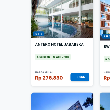
⭐ 8.8
⭐ 8.
ANTERO HOTEL JABABEKA
SW
☕ Sarapan
📶 WiFi Gratis
☕ S
HARGA MULAI
HARG
Rp 276.830
Rp
PESAN