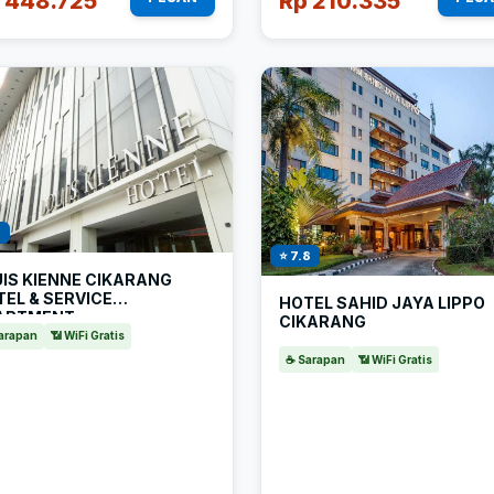
 448.725
Rp 210.335
1
⭐ 7.8
IS KIENNE CIKARANG
EL & SERVICE
HOTEL SAHID JAYA LIPPO
ARTMENT
CIKARANG
arapan
📶 WiFi Gratis
☕ Sarapan
📶 WiFi Gratis