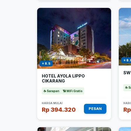
⭐ 8.
⭐ 8.5
SW
HOTEL AYOLA LIPPO
CIKARANG
☕ S
☕ Sarapan
📶 WiFi Gratis
HARGA MULAI
HARG
Rp 394.320
Rp
PESAN