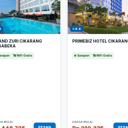
9
⭐ 8.6
AND ZURI CIKARANG
PRIMEBIZ HOTEL CIKARA
BABEKA
arapan
📶 WiFi Gratis
☕ Sarapan
📶 WiFi Gratis
A MULAI
HARGA MULAI
PESAN
PES