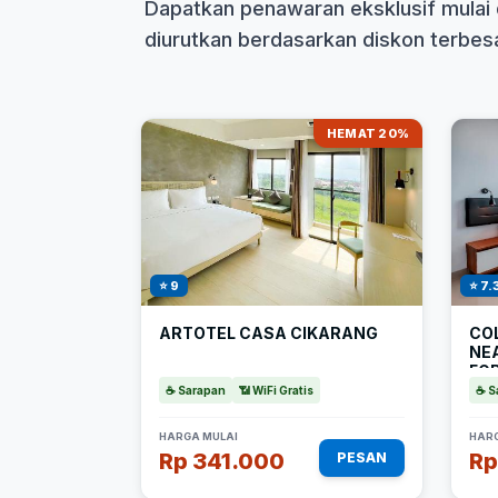
Dapatkan penawaran eksklusif mulai 
diurutkan berdasarkan diskon terbesar
HEMAT 20%
⭐ 9
⭐ 7.
ARTOTEL CASA CIKARANG
CO
NE
FO
☕ Sarapan
📶 WiFi Gratis
☕ S
HARGA MULAI
HARG
Rp 341.000
Rp
PESAN