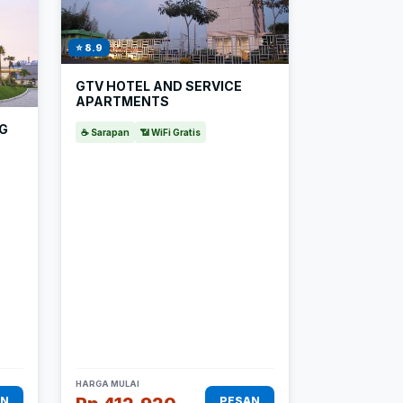
⭐ 8.9
GTV HOTEL AND SERVICE
APARTMENTS
NG
☕ Sarapan
📶 WiFi Gratis
HARGA MULAI
AN
PESAN