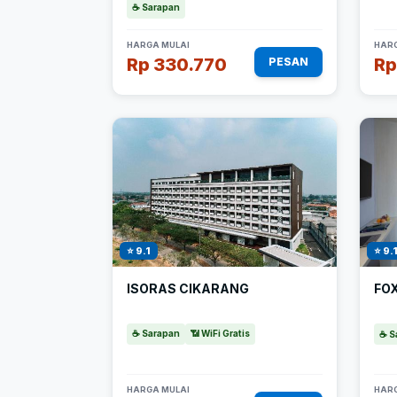
☕ Sarapan
HARGA MULAI
HARG
Rp 330.770
Rp
PESAN
⭐ 9.1
⭐ 9.
ISORAS CIKARANG
FOX
☕ Sarapan
📶 WiFi Gratis
☕ S
HARGA MULAI
HARG