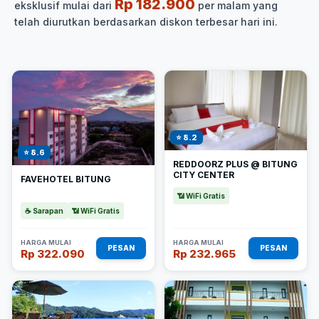
Rp 182.900
eksklusif mulai dari
per malam yang
telah diurutkan berdasarkan diskon terbesar hari ini.
⭐ 8.2
⭐ 8.6
REDDOORZ PLUS @ BITUNG
CITY CENTER
FAVEHOTEL BITUNG
📶 WiFi Gratis
☕ Sarapan
📶 WiFi Gratis
HARGA MULAI
HARGA MULAI
PESAN
PESAN
Rp 322.090
Rp 232.965