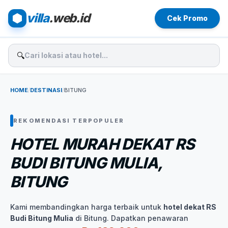
villa
.web.id
Cek Promo
🔍
HOME
/
DESTINASI
/
BITUNG
REKOMENDASI TERPOPULER
HOTEL MURAH DEKAT RS
BUDI BITUNG MULIA,
BITUNG
Kami membandingkan harga terbaik untuk
hotel dekat RS
Budi Bitung Mulia
di Bitung. Dapatkan penawaran