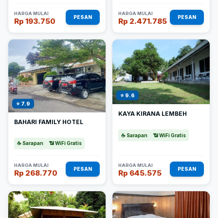
HARGA MULAI
HARGA MULAI
PESAN
PESAN
Rp 193.750
Rp 2.471.785
⭐ 9.6
⭐ 7.9
KAYA KIRANA LEMBEH
BAHARI FAMILY HOTEL
☕ Sarapan
📶 WiFi Gratis
☕ Sarapan
📶 WiFi Gratis
HARGA MULAI
HARGA MULAI
PESAN
PESAN
Rp 268.770
Rp 645.575