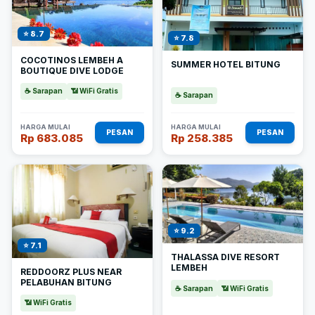
⭐ 8.7
⭐ 7.8
COCOTINOS LEMBEH A
SUMMER HOTEL BITUNG
BOUTIQUE DIVE LODGE
☕ Sarapan
📶 WiFi Gratis
☕ Sarapan
HARGA MULAI
HARGA MULAI
PESAN
PESAN
Rp 683.085
Rp 258.385
⭐ 9.2
⭐ 7.1
THALASSA DIVE RESORT
LEMBEH
REDDOORZ PLUS NEAR
PELABUHAN BITUNG
☕ Sarapan
📶 WiFi Gratis
📶 WiFi Gratis