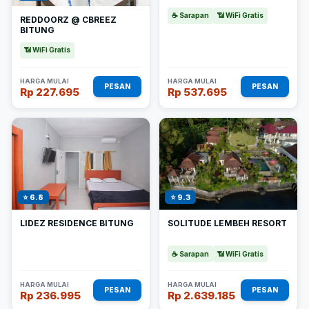
☕ Sarapan
📶 WiFi Gratis
REDDOORZ @ CBREEZ
BITUNG
📶 WiFi Gratis
HARGA MULAI
HARGA MULAI
PESAN
PESAN
Rp 227.695
Rp 537.695
⭐ 6.8
⭐ 9.3
LIDEZ RESIDENCE BITUNG
SOLITUDE LEMBEH RESORT
☕ Sarapan
📶 WiFi Gratis
HARGA MULAI
HARGA MULAI
PESAN
PESAN
Rp 236.995
Rp 2.639.185