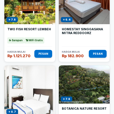
⭐ 7.8
⭐ 6.4
TWO FISH RESORT LEMBEH
HOMESTAY SINGGASANA
MITRA REDDOORZ
☕ Sarapan
📶 WiFi Gratis
HARGA MULAI
HARGA MULAI
PESAN
PESAN
Rp 1.121.270
Rp 182.900
⭐ 7.8
BOTANICA NATURE RESORT
⭐ 8.7