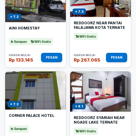
⭐ 7.3
⭐ 7.2
REDDOORZ NEAR PANTAI
FALAJAWA KOTA TERNATE
AINI HOMESTAY
📶 WiFi Gratis
☕ Sarapan
📶 WiFi Gratis
HARGA MULAI
HARGA MULAI
PESAN
PESAN
Rp 133.145
Rp 267.065
⭐ 7.2
⭐ 8.1
CORNER PALACE HOTEL
REDDOORZ SYARIAH NEAR
NGADE LAKE TERNATE
☕ Sarapan
📶 WiFi Gratis