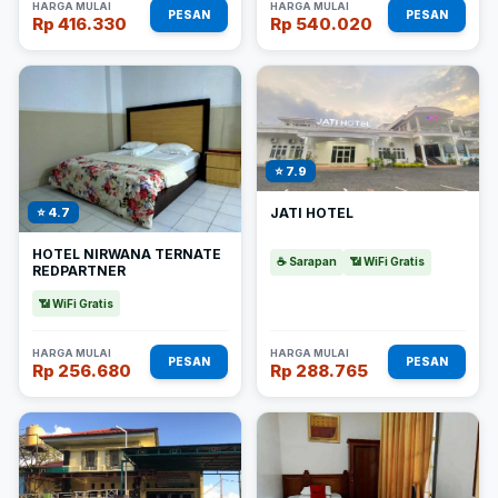
HARGA MULAI
HARGA MULAI
PESAN
PESAN
Rp 416.330
Rp 540.020
⭐ 7.9
JATI HOTEL
⭐ 4.7
HOTEL NIRWANA TERNATE
☕ Sarapan
📶 WiFi Gratis
REDPARTNER
📶 WiFi Gratis
HARGA MULAI
HARGA MULAI
PESAN
PESAN
Rp 256.680
Rp 288.765