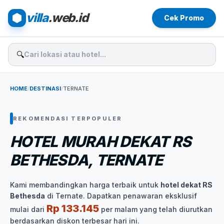
villa
.web.id
Cek Promo
🔍
HOME
/
DESTINASI
/
TERNATE
REKOMENDASI TERPOPULER
HOTEL MURAH DEKAT RS
BETHESDA, TERNATE
Kami membandingkan harga terbaik untuk
hotel dekat RS
Bethesda
di Ternate. Dapatkan penawaran eksklusif
Rp 133.145
mulai dari
per malam yang telah diurutkan
berdasarkan diskon terbesar hari ini.