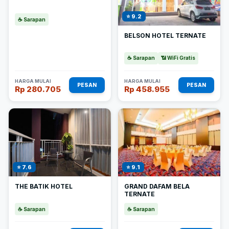
⭐ 9.2
☕ Sarapan
BELSON HOTEL TERNATE
☕ Sarapan
📶 WiFi Gratis
HARGA MULAI
HARGA MULAI
PESAN
PESAN
Rp 280.705
Rp 458.955
⭐ 7.6
⭐ 9.1
THE BATIK HOTEL
GRAND DAFAM BELA
TERNATE
☕ Sarapan
☕ Sarapan