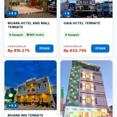
⭐ 8.3
⭐ 9
MUARA HOTEL AND MALL
GAIA HOTEL TERNATE
TERNATE
☕ Sarapan
📶 WiFi Gratis
☕ Sarapan
HARGA MULAI
HARGA MULAI
PESAN
PESAN
Rp 419.275
Rp 633.795
⭐ 8.3
MUARA INN TERNATE