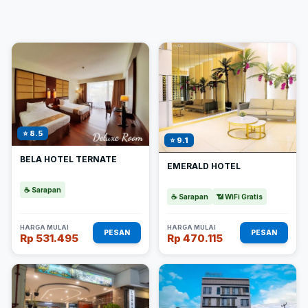
⭐ 8.5
⭐ 9.1
BELA HOTEL TERNATE
EMERALD HOTEL
☕ Sarapan
☕ Sarapan
📶 WiFi Gratis
HARGA MULAI
HARGA MULAI
PESAN
PESAN
Rp 531.495
Rp 470.115