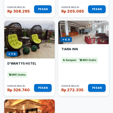
HARGA MULAI
HARGA MULAI
PESAN
PESAN
Rp 308.295
Rp 205.065
⭐ 6.9
TIARA INN
⭐ 7.6
☕ Sarapan
📶 WiFi Gratis
D'WANTYS HOTEL
📶 WiFi Gratis
HARGA MULAI
HARGA MULAI
PESAN
PESAN
Rp 326.740
Rp 272.335