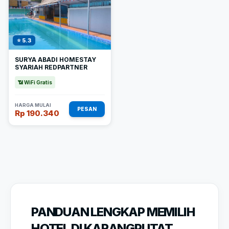
⭐ 5.3
SURYA ABADI HOMESTAY
SYARIAH REDPARTNER
📶 WiFi Gratis
HARGA MULAI
PESAN
Rp 190.340
PANDUAN LENGKAP MEMILIH
HOTEL DI KARANGPUTAT