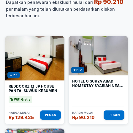
Rp 90.210
Dapatkan penawaran eksklusif mulai dari
per malam yang telah diurutkan berdasarkan diskon
terbesar hari ini.
⭐ 3.7
⭐ 7.1
HOTEL O SURYA ABADI
HOMESTAY SYARIAH NEAR
REDDOORZ @ JP HOUSE
ALUN ALUN KOTA
PANTAI SUWUK KEBUMEN
GOMBONG
📶 WiFi Gratis
HARGA MULAI
HARGA MULAI
PESAN
PESAN
Rp 129.425
Rp 90.210