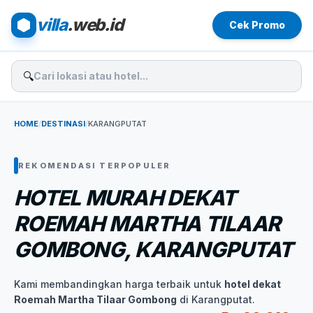
villa
.web.id
Cek Promo
🔍
HOME
/
DESTINASI
/
KARANGPUTAT
REKOMENDASI TERPOPULER
HOTEL MURAH DEKAT
ROEMAH MARTHA TILAAR
GOMBONG, KARANGPUTAT
Kami membandingkan harga terbaik untuk
hotel dekat
Roemah Martha Tilaar Gombong
di Karangputat.