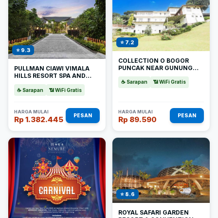
⭐ 7.2
⭐ 9.3
COLLECTION O BOGOR
PUNCAK NEAR GUNUNG
PULLMAN CIAWI VIMALA
MAS FORMERLY VILLA
HILLS RESORT SPA AND
BUNGA BUNGA
☕ Sarapan
📶 WiFi Gratis
CONVENTION
☕ Sarapan
📶 WiFi Gratis
HARGA MULAI
HARGA MULAI
PESAN
PESAN
Rp 1.382.445
Rp 89.590
⭐ 8.6
ROYAL SAFARI GARDEN