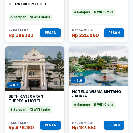
CITRA CIKOPO HOTEL
☕ Sarapan
📶 WiFi Gratis
☕ Sarapan
📶 WiFi Gratis
HARGA MULAI
HARGA MULAI
PESAN
PESAN
Rp 396.180
Rp 225.060
⭐ 8.8
⭐ 8.9
HOTEL & WISMA BINTANG
JADAYAT
BETH KASEGARAN
THERESIA HOTEL
☕ Sarapan
📶 WiFi Gratis
☕ Sarapan
📶 WiFi Gratis
HARGA MULAI
HARGA MULAI
PESAN
PESAN
Rp 476.160
Rp 187.550