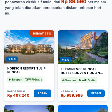
Rp 89.590
penawaran eksklusif mulai dari
per malam
yang telah diurutkan berdasarkan diskon terbesar hari
ini.
HEMAT 25%
⭐ 8.9
⭐ 8.9
HORISON RESORT TULIP
LE EMINENCE PUNCAK
PUNCAK
HOTEL CONVENTION AND
RESORT
☕ Sarapan
📶 WiFi Gratis
☕ Sarapan
📶 WiFi Gratis
HARGA MULAI
HARGA MULAI
PESAN
PESAN
Rp 497.240
Rp 989.985