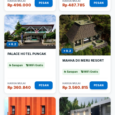
HARGA MULAI
HARGA MULAI
PESAN
PESAN
Rp 496.000
Rp 487.785
⭐ 8.2
⭐ 9.2
PALACE HOTEL PUNCAK
MAHHA DII MERU RESORT
☕ Sarapan
📶 WiFi Gratis
☕ Sarapan
📶 WiFi Gratis
HARGA MULAI
HARGA MULAI
PESAN
PESAN
Rp 360.840
Rp 3.560.815