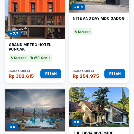
⭐ 8.8
NITE AND DAY MDC GADOG
☕ Sarapan
⭐ 7.7
GRAND METRO HOTEL
PUNCAK
☕ Sarapan
📶 WiFi Gratis
HARGA MULAI
HARGA MULAI
PESAN
PESAN
Rp 392.615
Rp 254.975
⭐ 9
⭐ 9
THE TAVIA RIVERSIDE