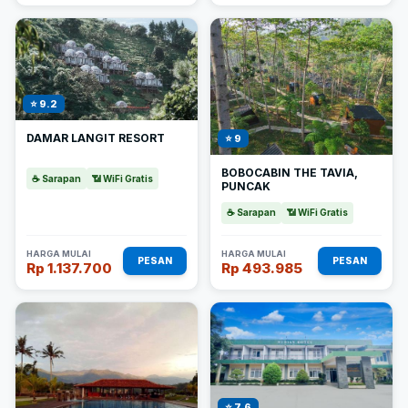
⭐ 9.2
DAMAR LANGIT RESORT
⭐ 9
BOBOCABIN THE TAVIA,
☕ Sarapan
📶 WiFi Gratis
PUNCAK
☕ Sarapan
📶 WiFi Gratis
HARGA MULAI
HARGA MULAI
PESAN
PESAN
Rp 1.137.700
Rp 493.985
⭐ 7.6