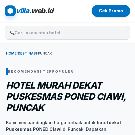
villa
.web.id
Cek Promo
🔍
HOME
/
DESTINASI
/
PUNCAK
REKOMENDASI TERPOPULER
HOTEL MURAH DEKAT
PUSKESMAS PONED CIAWI,
PUNCAK
Kami membandingkan harga terbaik untuk
hotel dekat
Puskesmas PONED Ciawi
di Puncak. Dapatkan