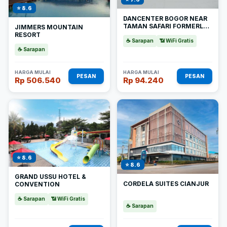
⭐ 8.6
DANCENTER BOGOR NEAR
TAMAN SAFARI FORMERLY
JIMMERS MOUNTAIN
HOTEL RUDIAN 1
RESORT
☕ Sarapan
📶 WiFi Gratis
☕ Sarapan
HARGA MULAI
HARGA MULAI
PESAN
PESAN
Rp 506.540
Rp 94.240
⭐ 8.6
⭐ 8.6
GRAND USSU HOTEL &
CORDELA SUITES CIANJUR
CONVENTION
☕ Sarapan
📶 WiFi Gratis
☕ Sarapan