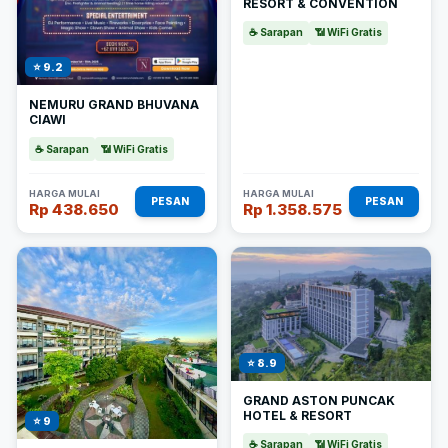
RESORT & CONVENTION
☕ Sarapan
📶 WiFi Gratis
⭐ 9.2
NEMURU GRAND BHUVANA
CIAWI
☕ Sarapan
📶 WiFi Gratis
HARGA MULAI
HARGA MULAI
PESAN
PESAN
Rp 438.650
Rp 1.358.575
⭐ 8.9
GRAND ASTON PUNCAK
HOTEL & RESORT
⭐ 9
☕ Sarapan
📶 WiFi Gratis