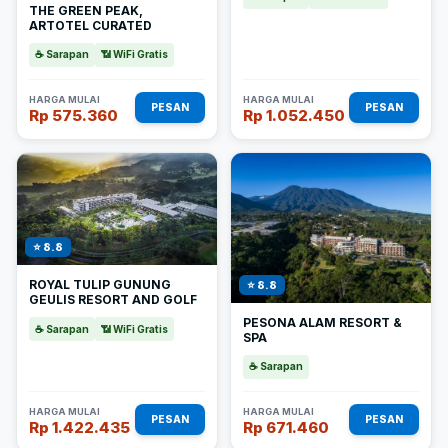
THE GREEN PEAK,
ARTOTEL CURATED
☕ Sarapan
📶 WiFi Gratis
HARGA MULAI
HARGA MULAI
PESAN
PESAN
Rp 575.360
Rp 1.052.450
⭐ 8.8
ROYAL TULIP GUNUNG
⭐ 8.8
GEULIS RESORT AND GOLF
PESONA ALAM RESORT &
☕ Sarapan
📶 WiFi Gratis
SPA
☕ Sarapan
HARGA MULAI
HARGA MULAI
PESAN
PESAN
Rp 1.422.435
Rp 671.460