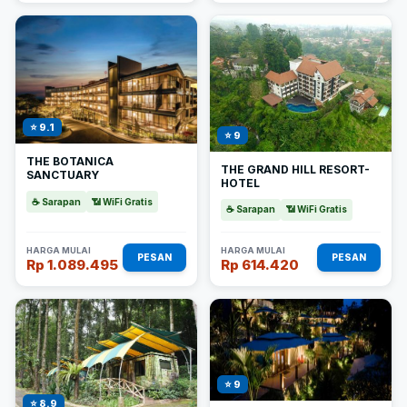
⭐ 9.1
⭐ 9
THE BOTANICA
THE GRAND HILL RESORT-
SANCTUARY
HOTEL
☕ Sarapan
📶 WiFi Gratis
☕ Sarapan
📶 WiFi Gratis
HARGA MULAI
HARGA MULAI
PESAN
PESAN
Rp 1.089.495
Rp 614.420
⭐ 9
⭐ 8.9