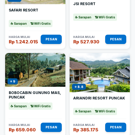
JSI RESORT
SAFARI RESORT
☕ Sarapan
📶 WiFi Gratis
☕ Sarapan
📶 WiFi Gratis
HARGA MULAI
HARGA MULAI
PESAN
PESAN
Rp 1.242.015
Rp 527.930
⭐ 9
⭐ 8.8
BOBOCABIN GUNUNG MAS,
PUNCAK
ARIANDRI RESORT PUNCAK
☕ Sarapan
📶 WiFi Gratis
☕ Sarapan
📶 WiFi Gratis
HARGA MULAI
HARGA MULAI
PESAN
PESAN
Rp 659.060
Rp 385.175