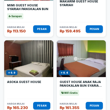
MAKARIM GUEST HOUSE
SYARIAH
MIMI GUEST HOUSE
SYARIAH PANGKALAN BUN
☕ Sarapan
HARGA MULAI
HARGA MULAI
PESAN
PESAN
Rp 113.150
Rp 159.495
⭐ 6.9
⭐ 6.4
ASOKA GUEST HOUSE
GUEST HOUSE ANAK RAJA
PANGKALAN BUN SYARIAH
MITRA REDDOORZ
📶 WiFi Gratis
HARGA MULAI
HARGA MULAI
PESAN
PESAN
Rp 165.230
Rp 161.355