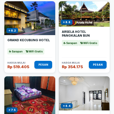
⭐ 8.8
⭐ 8.2
ARSELA HOTEL
PANGKALAN BUN
GRAND KECUBUNG HOTEL
☕ Sarapan
📶 WiFi Gratis
☕ Sarapan
📶 WiFi Gratis
HARGA MULAI
HARGA MULAI
PESAN
PESAN
Rp 519.405
Rp 354.175
⭐ 8.4
⭐ 7.5