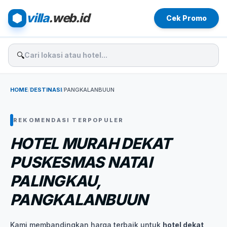
villa
.web.id
Cek Promo
🔍
HOME
/
DESTINASI
/
PANGKALANBUUN
REKOMENDASI TERPOPULER
HOTEL MURAH DEKAT
PUSKESMAS NATAI
PALINGKAU,
PANGKALANBUUN
Kami membandingkan harga terbaik untuk
hotel dekat