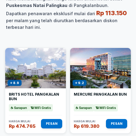
Puskesmas Natai Palingkau
di Pangkalanbuun.
Rp 113.150
Dapatkan penawaran eksklusif mulai dari
per malam yang telah diurutkan berdasarkan diskon
terbesar hari ini.
⭐ 8.9
⭐ 9.2
BRITS HOTEL PANGKALAN
MERCURE PANGKALAN BUN
BUN
☕ Sarapan
📶 WiFi Gratis
☕ Sarapan
📶 WiFi Gratis
HARGA MULAI
HARGA MULAI
PESAN
PESAN
Rp 474.765
Rp 619.380