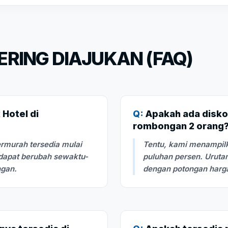
RING DIAJUKAN (FAQ)
Hotel di
Q:
Apakah ada disko
rombongan 2 orang
rmurah tersedia mulai
Tentu, kami menampilk
 dapat berubah sewaktu-
puluhan persen. Urutan
ngan.
dengan potongan harga 