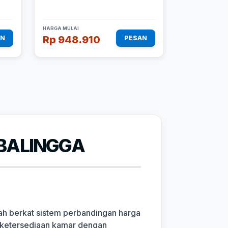
HARGA MULAI
Rp 948.910
AN
PESAN
RBALINGGA
dah berkat sistem perbandingan harga
g, ketersediaan kamar dengan