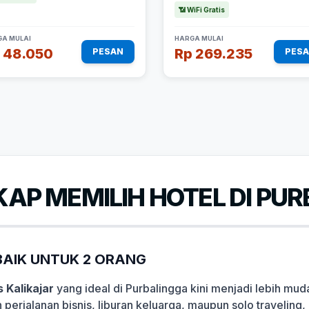
📶 WiFi Gratis
A MULAI
HARGA MULAI
 48.050
Rp 269.235
PESAN
PES
AP MEMILIH HOTEL DI PU
AIK UNTUK 2 ORANG
 Kalikajar
yang ideal di Purbalingga kini menjadi lebih mu
 perjalanan bisnis, liburan keluarga, maupun solo travelin