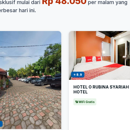
Rp 48.050
klusif mulai dari
per malam yang
besar hari ini.
⭐ 8.9
HOTEL O RUBINA SYARIAH
HOTEL
📶 WiFi Gratis
1