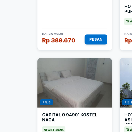
HO
PU
📶 W
HARGA MULAI
HARG
Rp 389.670
Rp
PESAN
⭐ 5.
⭐ 5.6
HO
CAPITAL O 94901 KOSTEL
AS
NAGA
UB
📶 W
📶 WiFi Gratis