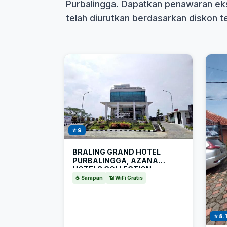
Purbalingga. Dapatkan penawaran eks
telah diurutkan berdasarkan diskon ter
⭐ 9
BRALING GRAND HOTEL
PURBALINGGA, AZANA
HOTELS COLLECTION
☕ Sarapan
📶 WiFi Gratis
⭐ 8.