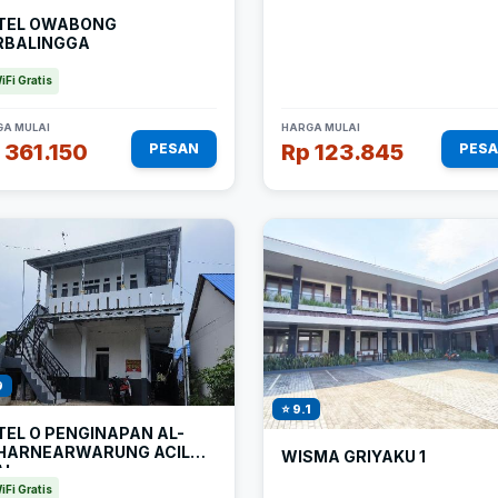
TEL OWABONG
RBALINGGA
iFi Gratis
A MULAI
HARGA MULAI
 361.150
Rp 123.845
PESAN
PES
9
⭐ 9.1
TEL O PENGINAPAN AL-
HARNEARWARUNG ACIL
WISMA GRIYAKU 1
AI
iFi Gratis