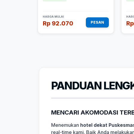
HARGA MULAI
HARG
Rp 92.070
Rp
PESAN
PANDUAN LENGK
MENCARI AKOMODASI TERB
Menemukan
hotel dekat Puskesmas
real-time kami. Baik Anda melakukan