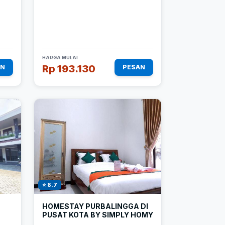
HARGA MULAI
Rp 193.130
AN
PESAN
⭐ 8.7
HOMESTAY PURBALINGGA DI
PUSAT KOTA BY SIMPLY HOMY