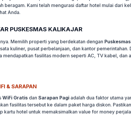
lah beragam. Kami telah mengurasi daftar hotel mulai dari k
hat Anda.
ITAR PUSKESMAS KALIKAJAR
lanya. Memilih properti yang berdekatan dengan
Puskesmas 
wisata kuliner, pusat perbelanjaan, dan kantor pemerintaha
sa mendapatkan fasilitas modern seperti AC, TV kabel, dan 
FI & SARAPAN
s
WiFi Gratis
dan
Sarapan Pagi
adalah dua faktor utama yan
akan fasilitas tersebut ke dalam paket harga diskon. Pasti
ap kartu hotel untuk memaksimalkan value for money perjala