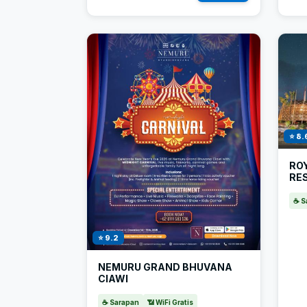
⭐ 8.
RO
RE
☕ S
⭐ 9.2
NEMURU GRAND BHUVANA
CIAWI
☕ Sarapan
📶 WiFi Gratis