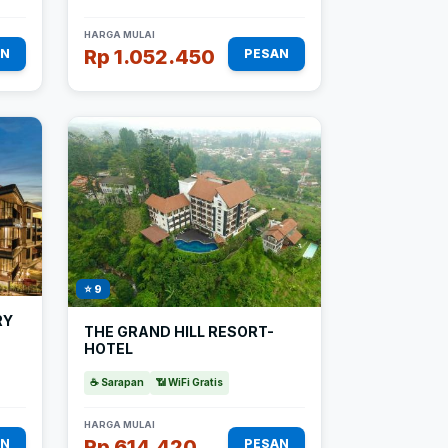
HARGA MULAI
Rp 1.052.450
AN
PESAN
⭐ 9
RY
THE GRAND HILL RESORT-
HOTEL
☕ Sarapan
📶 WiFi Gratis
HARGA MULAI
Rp 614.420
AN
PESAN