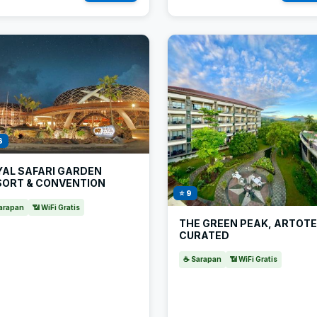
6
YAL SAFARI GARDEN
SORT & CONVENTION
⭐ 9
arapan
📶 WiFi Gratis
THE GREEN PEAK, ARTOTE
CURATED
☕ Sarapan
📶 WiFi Gratis