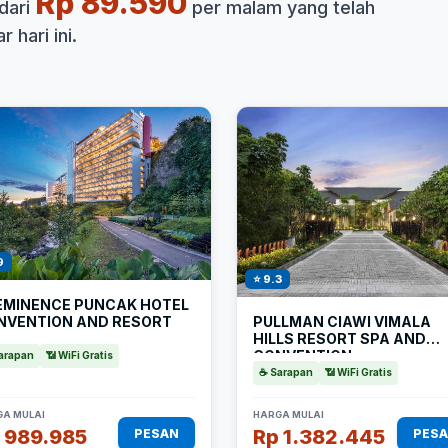
Rp 89.590
dari
per malam yang telah
 hari ini.
9
⭐ 9.3
 EMINENCE PUNCAK HOTEL
NVENTION AND RESORT
PULLMAN CIAWI VIMALA
HILLS RESORT SPA AND
CONVENTION
arapan
📶 WiFi Gratis
☕ Sarapan
📶 WiFi Gratis
A MULAI
HARGA MULAI
 989.985
Rp 1.382.445
PESAN
PES