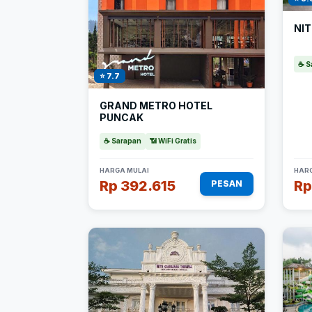
NI
☕ S
⭐ 7.7
GRAND METRO HOTEL
PUNCAK
☕ Sarapan
📶 WiFi Gratis
HARGA MULAI
HARG
Rp 392.615
Rp
PESAN