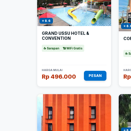
⭐ 8.6
⭐ 8.
GRAND USSU HOTEL &
CONVENTION
CO
☕ Sarapan
📶 WiFi Gratis
☕ S
HARGA MULAI
HARG
Rp 496.000
Rp
PESAN
⭐ 8.