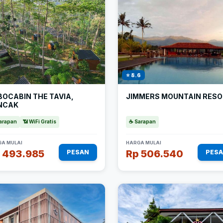
⭐ 8.6
BOCABIN THE TAVIA,
JIMMERS MOUNTAIN RES
NCAK
arapan
📶 WiFi Gratis
☕ Sarapan
A MULAI
HARGA MULAI
 493.985
Rp 506.540
PESAN
PES