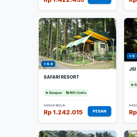
⭐ 9
⭐ 8.9
JSI
SAFARI RESORT
☕ S
☕ Sarapan
📶 WiFi Gratis
HARGA MULAI
HARG
Rp 1.242.015
Rp
PESAN