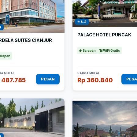
⭐ 8.2
6
PALACE HOTEL PUNCAK
RDELA SUITES CIANJUR
☕ Sarapan
📶 WiFi Gratis
arapan
A MULAI
HARGA MULAI
 487.785
Rp 360.840
PESAN
PES
8