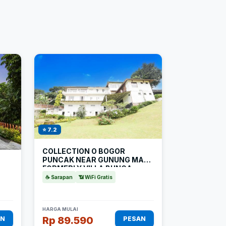
⭐ 7.2
COLLECTION O BOGOR
PUNCAK NEAR GUNUNG MAS
FORMERLY VILLA BUNGA
BUNGA
☕ Sarapan
📶 WiFi Gratis
HARGA MULAI
Rp 89.590
AN
PESAN