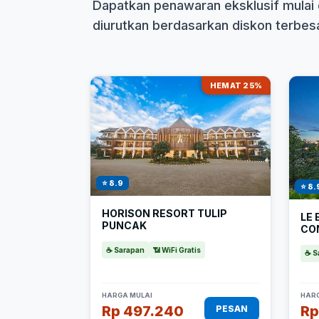
Dapatkan penawaran eksklusif mulai 
diurutkan berdasarkan diskon terbesar
HEMAT 25%
⭐ 8.9
⭐ 8.
HORISON RESORT TULIP
LE
PUNCAK
CO
☕ Sarapan
📶 WiFi Gratis
☕ S
HARGA MULAI
HARG
Rp 497.240
Rp
PESAN