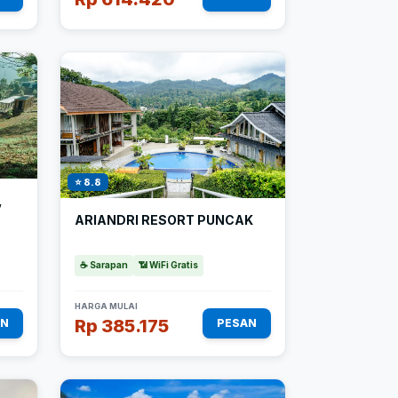
⭐ 8.8
,
ARIANDRI RESORT PUNCAK
☕ Sarapan
📶 WiFi Gratis
HARGA MULAI
Rp 385.175
AN
PESAN