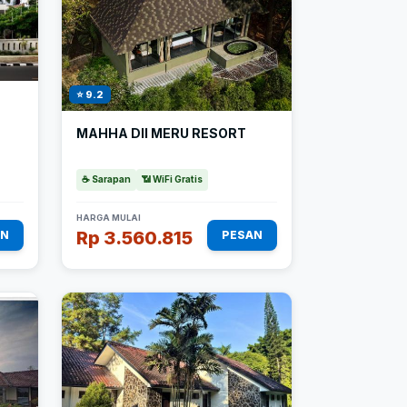
⭐ 9.2
MAHHA DII MERU RESORT
☕ Sarapan
📶 WiFi Gratis
HARGA MULAI
Rp 3.560.815
AN
PESAN