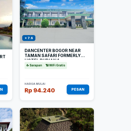
⭐ 7.6
DANCENTER BOGOR NEAR
TAMAN SAFARI FORMERLY
ORT
HOTEL RUDIAN 1
☕ Sarapan
📶 WiFi Gratis
HARGA MULAI
Rp 94.240
AN
PESAN