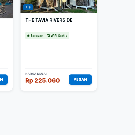
⭐ 9
THE TAVIA RIVERSIDE
☕ Sarapan
📶 WiFi Gratis
HARGA MULAI
Rp 225.060
AN
PESAN