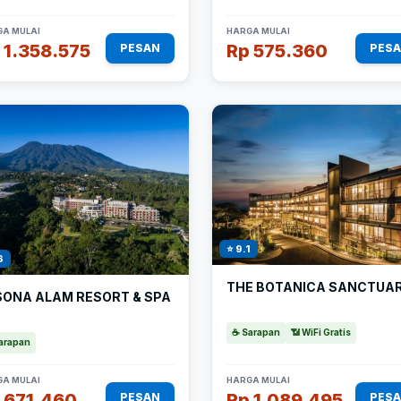
A MULAI
HARGA MULAI
 1.358.575
Rp 575.360
PESAN
PES
⭐ 9.1
8
THE BOTANICA SANCTUA
SONA ALAM RESORT & SPA
☕ Sarapan
📶 WiFi Gratis
arapan
A MULAI
HARGA MULAI
 671.460
Rp 1.089.495
PESAN
PES