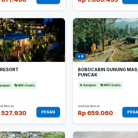
⭐ 9
BOBOCABIN GUNUNG MAS
 RESORT
PUNCAK
☕ Sarapan
📶 WiFi Gratis
arapan
📶 WiFi Gratis
A MULAI
HARGA MULAI
 527.930
Rp 659.060
PESAN
PES