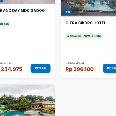
TE AND DAY MDC GADOG
⭐ 9
CITRA CIKOPO HOTEL
arapan
☕ Sarapan
📶 WiFi Gratis
A MULAI
HARGA MULAI
 254.975
Rp 396.180
PESAN
PES