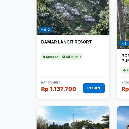
⭐ 9.2
DAMAR LANGIT RESORT
⭐ 9
BO
☕ Sarapan
📶 WiFi Gratis
PU
☕ S
HARGA MULAI
HARG
Rp 1.137.700
Rp
PESAN