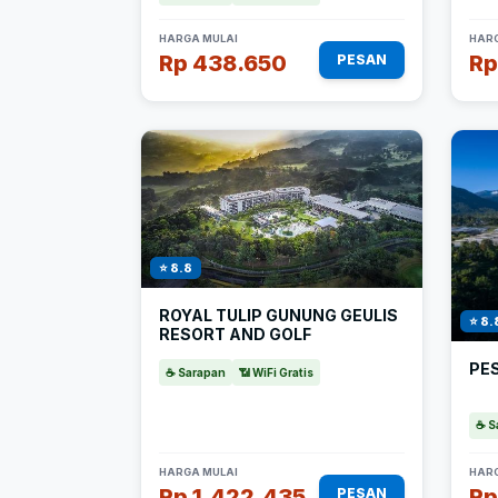
HARGA MULAI
HARG
Rp 438.650
Rp
PESAN
⭐ 8.8
ROYAL TULIP GUNUNG GEULIS
⭐ 8.
RESORT AND GOLF
PE
☕ Sarapan
📶 WiFi Gratis
☕ S
HARGA MULAI
HARG
Rp 1.422.435
Rp
PESAN