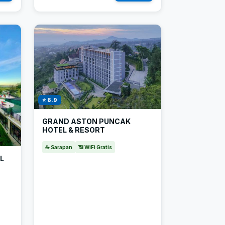
⭐ 8.9
GRAND ASTON PUNCAK
HOTEL & RESORT
☕ Sarapan
📶 WiFi Gratis
L