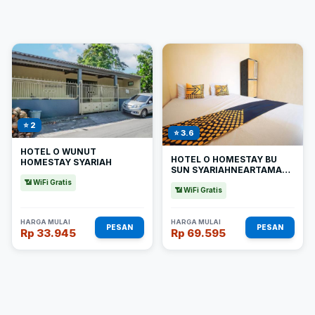
⭐ 2
⭐ 3.6
HOTEL O WUNUT
HOTEL O HOMESTAY BU
HOMESTAY SYARIAH
SUN SYARIAHNEARTAMAN
REKREASI & PEMANDIAN
📶 WiFi Gratis
TAMAN SURUH
📶 WiFi Gratis
HARGA MULAI
HARGA MULAI
PESAN
PESAN
Rp 33.945
Rp 69.595