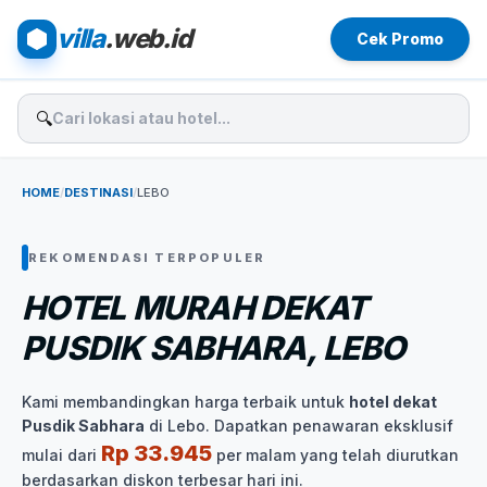
villa
.web.id
Cek Promo
🔍
HOME
/
DESTINASI
/
LEBO
REKOMENDASI TERPOPULER
HOTEL MURAH DEKAT
PUSDIK SABHARA, LEBO
Kami membandingkan harga terbaik untuk
hotel dekat
Pusdik Sabhara
di Lebo. Dapatkan penawaran eksklusif
Rp 33.945
mulai dari
per malam yang telah diurutkan
berdasarkan diskon terbesar hari ini.