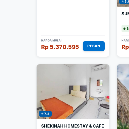
⭐ 8.
SU
☕ S
HARGA MULAI
HARG
Rp 5.370.595
Rp
PESAN
⭐ 7.8
SHEKINAH HOMESTAY & CAFE