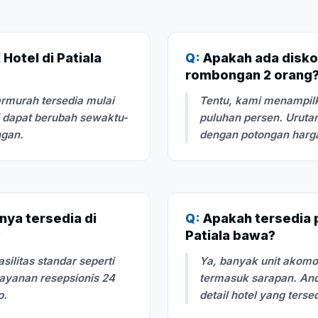
Hotel di Patiala
Q:
Apakah ada disko
rombongan 2 orang
rmurah tersedia mulai
Tentu, kami menampilk
i dapat berubah sewaktu-
puluhan persen. Urutan
ngan.
dengan potongan harga 
nya tersedia di
Q:
Apakah tersedia pi
?
Patiala bawa?
litas standar seperti
Ya, banyak unit akom
layanan resepsionis 24
termasuk sarapan. And
p.
detail hotel yang terse