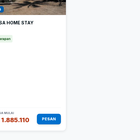
6
SA HOME STAY
arapan
A MULAI
 1.885.110
PESAN