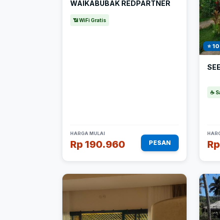
WAIKABUBAK REDPARTNER
📶 WiFi Gratis
⭐ 10
SE
☕ S
HARGA MULAI
HARG
Rp 190.960
Rp
PESAN