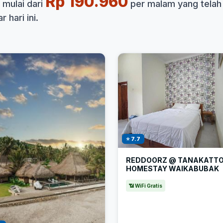
Rp 190.960
 mulai dari
per malam yang telah
 hari ini.
⭐ 7.7
REDDOORZ @ TANAKATT
HOMESTAY WAIKABUBAK
📶 WiFi Gratis