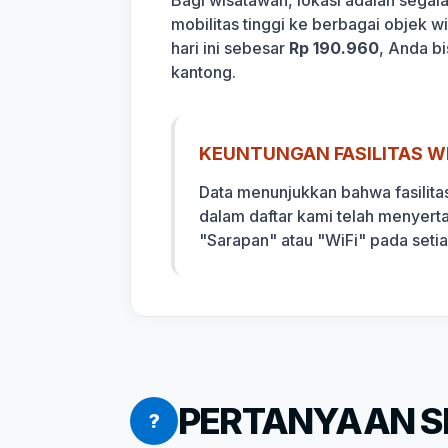
mobilitas tinggi ke berbagai objek 
hari ini sebesar
Rp 190.960
, Anda b
kantong.
KEUNTUNGAN FASILITAS WI
Data menunjukkan bahwa fasilita
dalam daftar kami telah menyert
"Sarapan" atau "WiFi" pada seti
PERTANYAAN SE
?