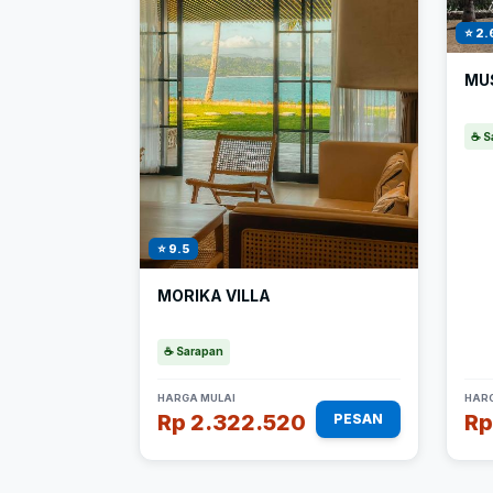
⭐ 2.
MU
☕ S
⭐ 9.5
MORIKA VILLA
☕ Sarapan
HARGA MULAI
HARG
Rp 2.322.520
Rp
PESAN