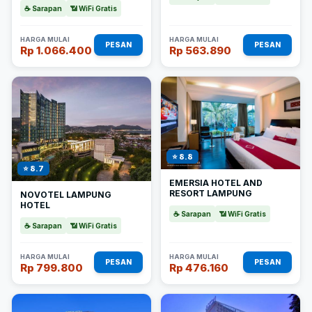
☕ Sarapan
📶 WiFi Gratis
HARGA MULAI
HARGA MULAI
PESAN
PESAN
Rp 1.066.400
Rp 563.890
⭐ 8.8
⭐ 8.7
EMERSIA HOTEL AND
RESORT LAMPUNG
NOVOTEL LAMPUNG
HOTEL
☕ Sarapan
📶 WiFi Gratis
☕ Sarapan
📶 WiFi Gratis
HARGA MULAI
HARGA MULAI
PESAN
PESAN
Rp 799.800
Rp 476.160