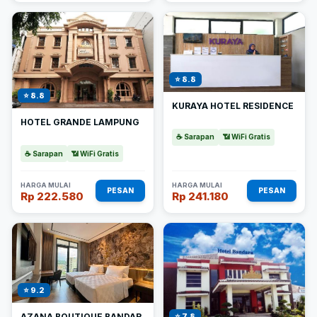
⭐ 8.8
⭐ 8.8
KURAYA HOTEL RESIDENCE
HOTEL GRANDE LAMPUNG
☕ Sarapan
📶 WiFi Gratis
☕ Sarapan
📶 WiFi Gratis
HARGA MULAI
HARGA MULAI
PESAN
PESAN
Rp 222.580
Rp 241.180
⭐ 9.2
AZANA BOUTIQUE BANDAR
⭐ 7.8