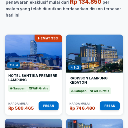
Rp 134.850
penawaran eksklusif mulai dari
per
malam yang telah diurutkan berdasarkan diskon terbesar
hari ini.
HEMAT 33%
⭐ 8.3
⭐ 9.2
HOTEL SANTIKA PREMIERE
RADISSON LAMPUNG
LAMPUNG
KEDATON
☕ Sarapan
📶 WiFi Gratis
☕ Sarapan
📶 WiFi Gratis
HARGA MULAI
HARGA MULAI
PESAN
PESAN
Rp 589.465
Rp 746.480