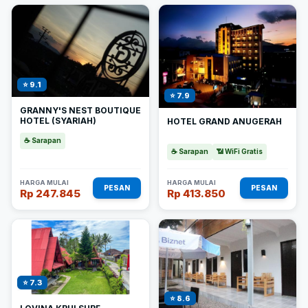
⭐ 9.1
⭐ 7.9
GRANNY'S NEST BOUTIQUE
HOTEL (SYARIAH)
HOTEL GRAND ANUGERAH
☕ Sarapan
☕ Sarapan
📶 WiFi Gratis
HARGA MULAI
HARGA MULAI
PESAN
PESAN
Rp 247.845
Rp 413.850
⭐ 7.3
⭐ 8.6