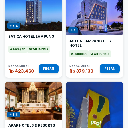
⭐ 8.8
⭐ 8
BATIQA HOTEL LAMPUNG
ASTON LAMPUNG CITY
HOTEL
☕ Sarapan
📶 WiFi Gratis
☕ Sarapan
📶 WiFi Gratis
HARGA MULAI
HARGA MULAI
PESAN
PESAN
Rp 423.460
Rp 379.130
⭐ 8.8
AKAR HOTELS & RESORTS