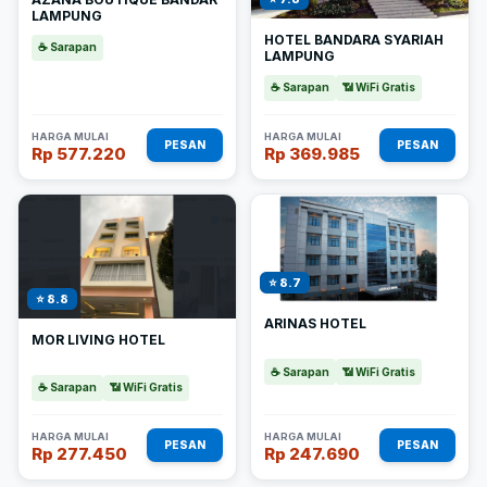
LAMPUNG
HOTEL BANDARA SYARIAH
☕ Sarapan
LAMPUNG
☕ Sarapan
📶 WiFi Gratis
HARGA MULAI
HARGA MULAI
PESAN
PESAN
Rp 577.220
Rp 369.985
⭐ 8.7
⭐ 8.8
ARINAS HOTEL
MOR LIVING HOTEL
☕ Sarapan
📶 WiFi Gratis
☕ Sarapan
📶 WiFi Gratis
HARGA MULAI
HARGA MULAI
PESAN
PESAN
Rp 277.450
Rp 247.690