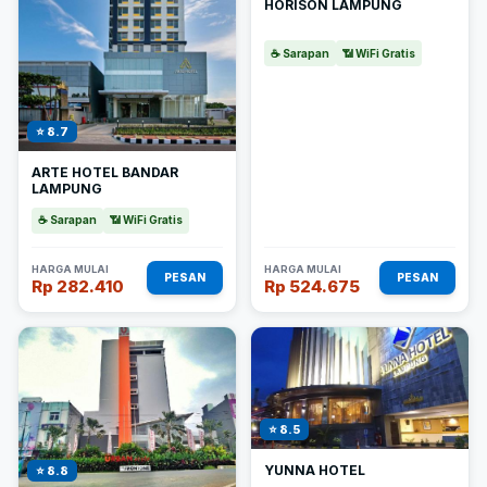
HORISON LAMPUNG
☕ Sarapan
📶 WiFi Gratis
⭐ 8.7
ARTE HOTEL BANDAR
LAMPUNG
☕ Sarapan
📶 WiFi Gratis
HARGA MULAI
HARGA MULAI
PESAN
PESAN
Rp 282.410
Rp 524.675
⭐ 8.5
YUNNA HOTEL
⭐ 8.8