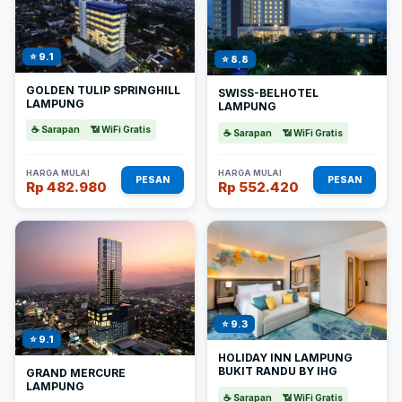
⭐ 9.1
⭐ 8.8
GOLDEN TULIP SPRINGHILL
SWISS-BELHOTEL
LAMPUNG
LAMPUNG
☕ Sarapan
📶 WiFi Gratis
☕ Sarapan
📶 WiFi Gratis
HARGA MULAI
HARGA MULAI
PESAN
PESAN
Rp 482.980
Rp 552.420
⭐ 9.3
⭐ 9.1
HOLIDAY INN LAMPUNG
BUKIT RANDU BY IHG
GRAND MERCURE
LAMPUNG
☕ Sarapan
📶 WiFi Gratis