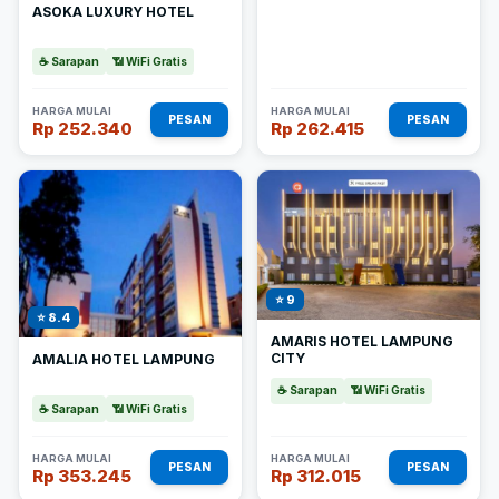
ASOKA LUXURY HOTEL
☕ Sarapan
📶 WiFi Gratis
HARGA MULAI
HARGA MULAI
PESAN
PESAN
Rp 252.340
Rp 262.415
⭐ 9
⭐ 8.4
AMARIS HOTEL LAMPUNG
CITY
AMALIA HOTEL LAMPUNG
☕ Sarapan
📶 WiFi Gratis
☕ Sarapan
📶 WiFi Gratis
HARGA MULAI
HARGA MULAI
PESAN
PESAN
Rp 353.245
Rp 312.015