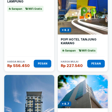
LAMPUNG
☕ Sarapan
📶 WiFi Gratis
⭐ 8.2
POP! HOTEL TANJUNG
KARANG
☕ Sarapan
📶 WiFi Gratis
HARGA MULAI
HARGA MULAI
PESAN
PESAN
Rp 556.450
Rp 227.540
⭐ 8.7