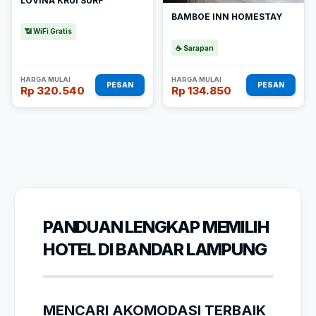
LOVINA KRUI SURF
BAMBOE INN HOMESTAY
📶 WiFi Gratis
☕ Sarapan
HARGA MULAI
HARGA MULAI
PESAN
PESAN
Rp 320.540
Rp 134.850
PANDUAN LENGKAP MEMILIH
HOTEL DI BANDAR LAMPUNG
MENCARI AKOMODASI TERBAIK