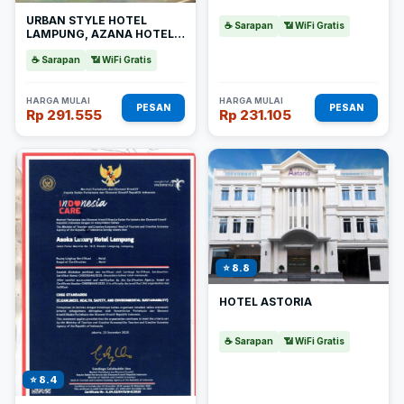
URBAN STYLE HOTEL
☕ Sarapan
📶 WiFi Gratis
LAMPUNG, AZANA HOTELS
COLLECTION
☕ Sarapan
📶 WiFi Gratis
HARGA MULAI
HARGA MULAI
PESAN
PESAN
Rp 291.555
Rp 231.105
⭐ 8.8
HOTEL ASTORIA
☕ Sarapan
📶 WiFi Gratis
⭐ 8.4