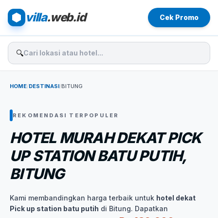
villa
.web.id
Cek Promo
🔍
HOME
/
DESTINASI
/
BITUNG
REKOMENDASI TERPOPULER
HOTEL MURAH DEKAT PICK
UP STATION BATU PUTIH,
BITUNG
Kami membandingkan harga terbaik untuk
hotel dekat
Pick up station batu putih
di Bitung. Dapatkan