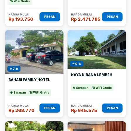
📶 WiFi Gratis
HARGA MULAI
HARGA MULAI
PESAN
PESAN
Rp 193.750
Rp 2.471.785
⭐ 9.6
⭐ 7.9
KAYA KIRANA LEMBEH
BAHARI FAMILY HOTEL
☕ Sarapan
📶 WiFi Gratis
☕ Sarapan
📶 WiFi Gratis
HARGA MULAI
HARGA MULAI
PESAN
PESAN
Rp 268.770
Rp 645.575