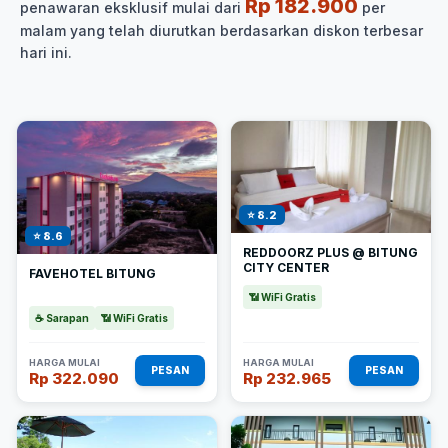
Rp 182.900
penawaran eksklusif mulai dari
per
malam yang telah diurutkan berdasarkan diskon terbesar
hari ini.
⭐ 8.2
⭐ 8.6
REDDOORZ PLUS @ BITUNG
CITY CENTER
FAVEHOTEL BITUNG
📶 WiFi Gratis
☕ Sarapan
📶 WiFi Gratis
HARGA MULAI
HARGA MULAI
PESAN
PESAN
Rp 322.090
Rp 232.965