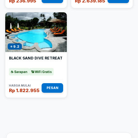
Rp 236.995
Rp 2.639.185
⭐ 9.2
BLACK SAND DIVE RETREAT
☕ Sarapan
📶 WiFi Gratis
HARGA MULAI
PESAN
Rp 1.822.955