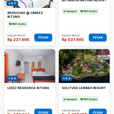
BOTANICA NATURE RESORT
⭐ 8.7
☕ Sarapan
📶 WiFi Gratis
REDDOORZ @ CBREEZ
BITUNG
📶 WiFi Gratis
HARGA MULAI
HARGA MULAI
PESAN
PESAN
Rp 227.695
Rp 537.695
⭐ 6.8
⭐ 9.3
LIDEZ RESIDENCE BITUNG
SOLITUDE LEMBEH RESORT
☕ Sarapan
📶 WiFi Gratis
HARGA MULAI
HARGA MULAI
PESAN
PESAN