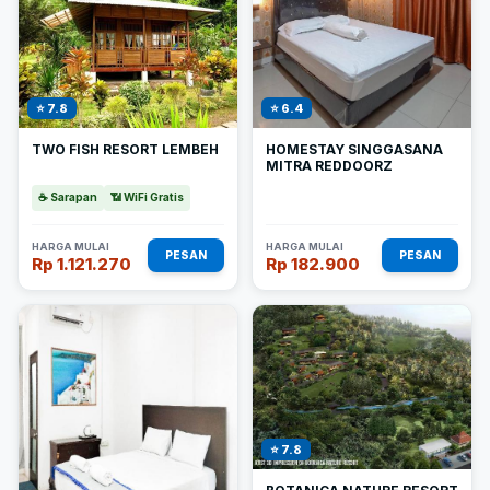
⭐ 7.8
⭐ 6.4
TWO FISH RESORT LEMBEH
HOMESTAY SINGGASANA
MITRA REDDOORZ
☕ Sarapan
📶 WiFi Gratis
HARGA MULAI
HARGA MULAI
PESAN
PESAN
Rp 1.121.270
Rp 182.900
⭐ 7.8