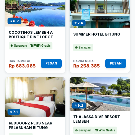
⭐ 8.7
⭐ 7.8
COCOTINOS LEMBEH A
SUMMER HOTEL BITUNG
BOUTIQUE DIVE LODGE
☕ Sarapan
📶 WiFi Gratis
☕ Sarapan
HARGA MULAI
HARGA MULAI
PESAN
PESAN
Rp 683.085
Rp 258.385
⭐ 9.2
⭐ 7.1
THALASSA DIVE RESORT
LEMBEH
REDDOORZ PLUS NEAR
PELABUHAN BITUNG
☕ Sarapan
📶 WiFi Gratis