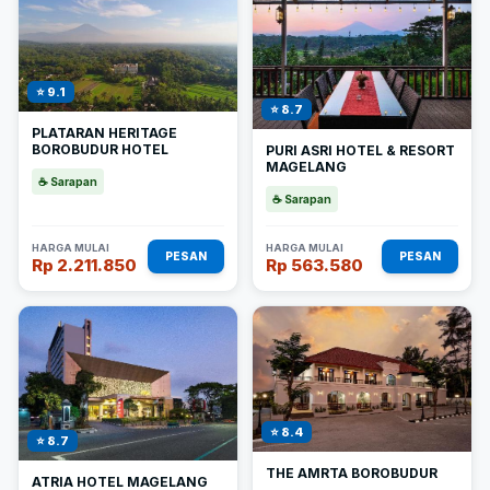
⭐ 9.1
⭐ 8.7
PLATARAN HERITAGE
BOROBUDUR HOTEL
PURI ASRI HOTEL & RESORT
MAGELANG
☕ Sarapan
☕ Sarapan
HARGA MULAI
HARGA MULAI
PESAN
PESAN
Rp 2.211.850
Rp 563.580
⭐ 8.4
⭐ 8.7
THE AMRTA BOROBUDUR
ATRIA HOTEL MAGELANG