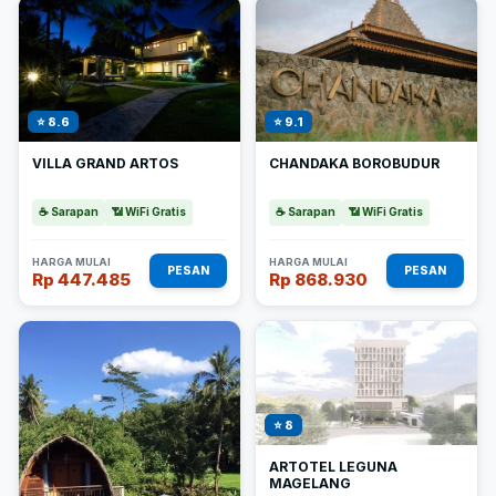
⭐ 8.6
⭐ 9.1
VILLA GRAND ARTOS
CHANDAKA BOROBUDUR
☕ Sarapan
📶 WiFi Gratis
☕ Sarapan
📶 WiFi Gratis
HARGA MULAI
HARGA MULAI
PESAN
PESAN
Rp 447.485
Rp 868.930
⭐ 8
ARTOTEL LEGUNA
MAGELANG