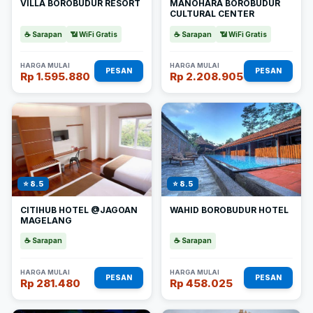
VILLA BOROBUDUR RESORT
MANOHARA BOROBUDUR
CULTURAL CENTER
☕ Sarapan
📶 WiFi Gratis
☕ Sarapan
📶 WiFi Gratis
HARGA MULAI
HARGA MULAI
PESAN
PESAN
Rp 1.595.880
Rp 2.208.905
⭐ 8.5
⭐ 8.5
CITIHUB HOTEL @JAGOAN
WAHID BOROBUDUR HOTEL
MAGELANG
☕ Sarapan
☕ Sarapan
HARGA MULAI
HARGA MULAI
PESAN
PESAN
Rp 281.480
Rp 458.025