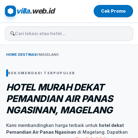
villa
.web.id
Cek Promo
🔍
HOME
/
DESTINASI
/
MAGELANG
REKOMENDASI TERPOPULER
HOTEL MURAH DEKAT
PEMANDIAN AIR PANAS
NGASINAN, MAGELANG
Kami membandingkan harga terbaik untuk
hotel dekat
Pemandian Air Panas Ngasinan
di Magelang. Dapatkan