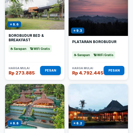
⭐ 8.6
⭐ 9.3
BOROBUDUR BED &
BREAKFAST
PLATARAN BOROBUDUR
☕ Sarapan
📶 WiFi Gratis
☕ Sarapan
📶 WiFi Gratis
HARGA MULAI
HARGA MULAI
PESAN
PESAN
Rp 273.885
Rp 4.792.445
⭐ 8.8
⭐ 8.2