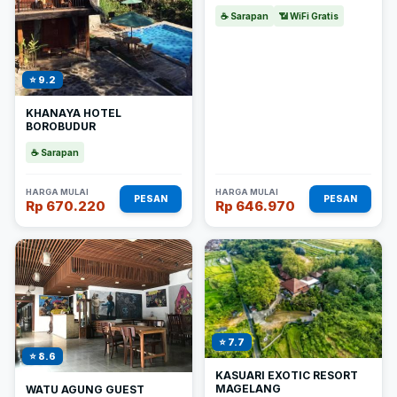
☕ Sarapan
📶 WiFi Gratis
⭐ 9.2
KHANAYA HOTEL
BOROBUDUR
☕ Sarapan
HARGA MULAI
HARGA MULAI
PESAN
PESAN
Rp 670.220
Rp 646.970
⭐ 7.7
⭐ 8.6
KASUARI EXOTIC RESORT
MAGELANG
WATU AGUNG GUEST