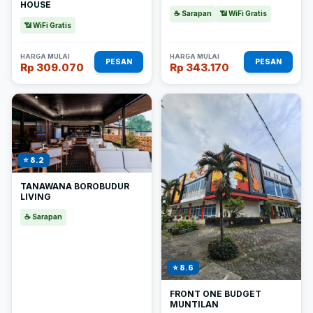
HOUSE
☕ Sarapan
📶 WiFi Gratis
📶 WiFi Gratis
HARGA MULAI
HARGA MULAI
PESAN
PESAN
Rp 309.070
Rp 343.170
⭐ 8.2
TANAWANA BOROBUDUR
LIVING
☕ Sarapan
⭐ 8.6
FRONT ONE BUDGET
MUNTILAN