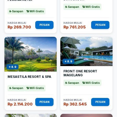
☕ Sarapan
📶 WiFi Gratis
☕ Sarapan
📶 WiFi Gratis
HARGA MULAI
HARGA MULAI
PESAN
PESAN
Rp 269.700
Rp 761.205
⭐ 8.9
⭐ 8.9
FRONT ONE RESORT
MAGELANG
MESASTILA RESORT & SPA
☕ Sarapan
📶 WiFi Gratis
☕ Sarapan
📶 WiFi Gratis
HARGA MULAI
HARGA MULAI
PESAN
PESAN
Rp 2.114.200
Rp 362.545