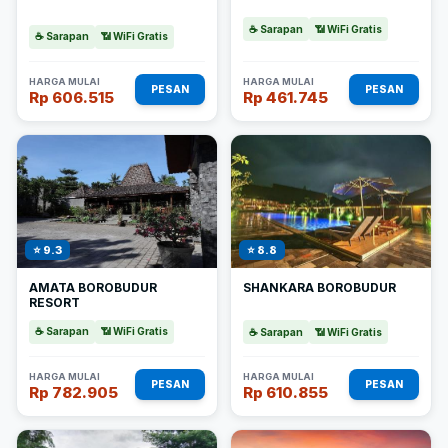
☕ Sarapan
📶 WiFi Gratis
☕ Sarapan
📶 WiFi Gratis
HARGA MULAI
HARGA MULAI
PESAN
PESAN
Rp 606.515
Rp 461.745
⭐ 9.3
⭐ 8.8
AMATA BOROBUDUR
SHANKARA BOROBUDUR
RESORT
☕ Sarapan
📶 WiFi Gratis
☕ Sarapan
📶 WiFi Gratis
HARGA MULAI
HARGA MULAI
PESAN
PESAN
Rp 782.905
Rp 610.855