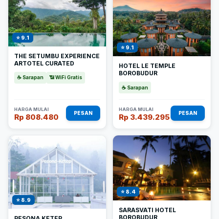
⭐ 9.1
⭐ 9.1
THE SETUMBU EXPERIENCE
ARTOTEL CURATED
HOTEL LE TEMPLE
BOROBUDUR
☕ Sarapan
📶 WiFi Gratis
☕ Sarapan
HARGA MULAI
HARGA MULAI
PESAN
PESAN
Rp 808.480
Rp 3.439.295
⭐ 8.4
⭐ 8.9
SARASVATI HOTEL
BOROBUDUR
PESONA KETEP