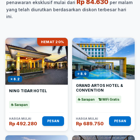
Rp 84.630
penawaran eksklusif mulai dari
per malam
yang telah diurutkan berdasarkan diskon terbesar hari
ini.
HEMAT 20%
⭐ 8.9
⭐ 8.2
GRAND ARTOS HOTEL &
CONVENTION
NING TIDAR HOTEL
☕ Sarapan
📶 WiFi Gratis
☕ Sarapan
HARGA MULAI
HARGA MULAI
PESAN
PESAN
Rp 492.280
Rp 689.750