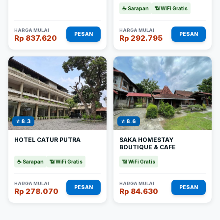
☕ Sarapan
📶 WiFi Gratis
HARGA MULAI
HARGA MULAI
PESAN
PESAN
Rp 837.620
Rp 292.795
⭐ 8.3
⭐ 8.6
HOTEL CATUR PUTRA
SAKA HOMESTAY
BOUTIQUE & CAFE
☕ Sarapan
📶 WiFi Gratis
📶 WiFi Gratis
HARGA MULAI
HARGA MULAI
PESAN
PESAN
Rp 278.070
Rp 84.630