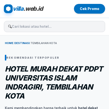
villa
.web.id
Cek Promo
🔍
HOME
/
DESTINASI
/
TEMBILAHAN KOTA
REKOMENDASI TERPOPULER
HOTEL MURAH DEKAT PDPT
UNIVERSITAS ISLAM
INDRAGIRI, TEMBILAHAN
KOTA
Kami membandingkan harga terbaik untuk
hotel dekat