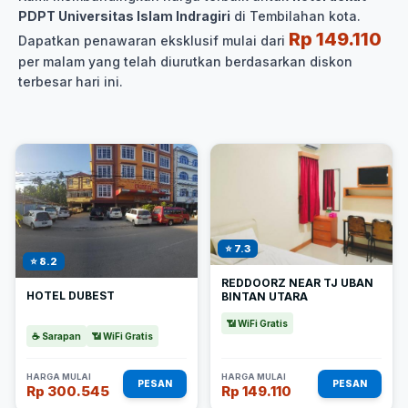
PDPT Universitas Islam Indragiri
di Tembilahan kota.
Rp 149.110
Dapatkan penawaran eksklusif mulai dari
per malam yang telah diurutkan berdasarkan diskon
terbesar hari ini.
⭐ 7.3
⭐ 8.2
REDDOORZ NEAR TJ UBAN
HOTEL DUBEST
BINTAN UTARA
📶 WiFi Gratis
☕ Sarapan
📶 WiFi Gratis
HARGA MULAI
HARGA MULAI
PESAN
PESAN
Rp 300.545
Rp 149.110