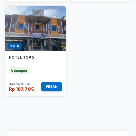
⭐ 8.6
HOTEL TOP 5
☕ Sarapan
HARGA MULAI
PESAN
Rp 187.705