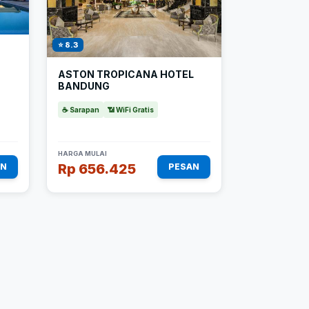
⭐ 8.3
ASTON TROPICANA HOTEL
BANDUNG
☕ Sarapan
📶 WiFi Gratis
HARGA MULAI
Rp 656.425
AN
PESAN