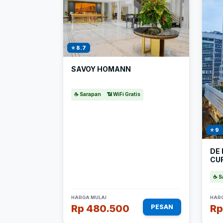
⭐ 8.7
SAVOY HOMANN
☕ Sarapan
📶 WiFi Gratis
⭐ 9
DE
CU
☕ S
HARGA MULAI
HARG
Rp 480.500
Rp
PESAN