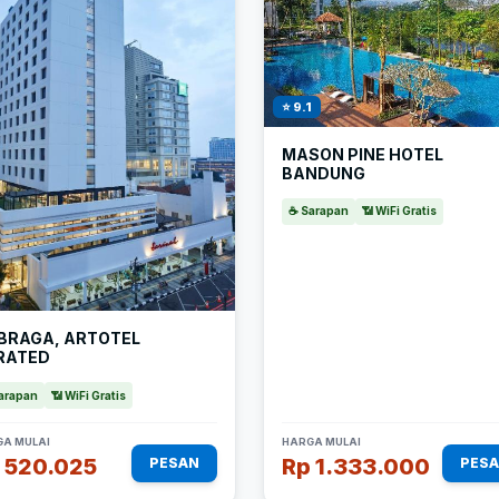
⭐ 9.1
MASON PINE HOTEL
BANDUNG
☕ Sarapan
📶 WiFi Gratis
 BRAGA, ARTOTEL
RATED
arapan
📶 WiFi Gratis
A MULAI
HARGA MULAI
 520.025
Rp 1.333.000
PESAN
PES