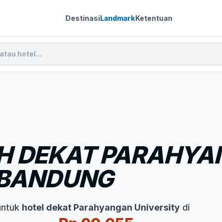
Destinasi
Landmark
Ketentuan
H DEKAT PARAHY
 BANDUNG
untuk
hotel dekat Parahyangan University
di