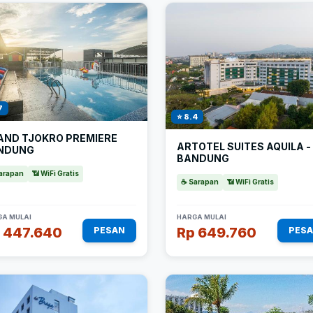
7
⭐ 8.4
AND TJOKRO PREMIERE
ARTOTEL SUITES AQUILA -
NDUNG
BANDUNG
arapan
📶 WiFi Gratis
☕ Sarapan
📶 WiFi Gratis
A MULAI
HARGA MULAI
 447.640
Rp 649.760
PESAN
PES