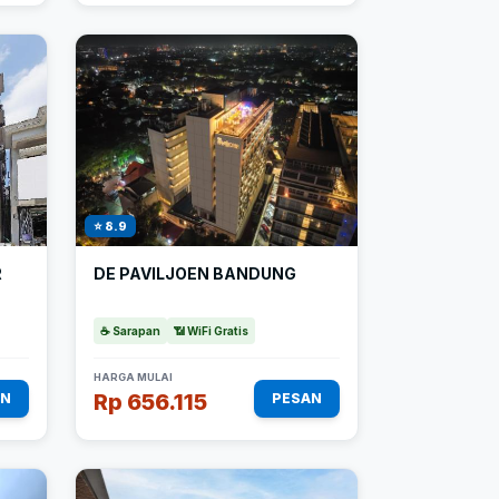
⭐ 8.9
R
DE PAVILJOEN BANDUNG
☕ Sarapan
📶 WiFi Gratis
HARGA MULAI
Rp 656.115
AN
PESAN