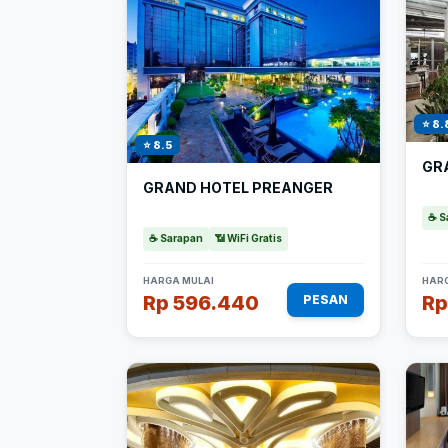
⭐ 8.
⭐ 8.5
GR
GRAND HOTEL PREANGER
☕ S
☕ Sarapan
📶 WiFi Gratis
HARGA MULAI
HARG
Rp 596.440
Rp
PESAN