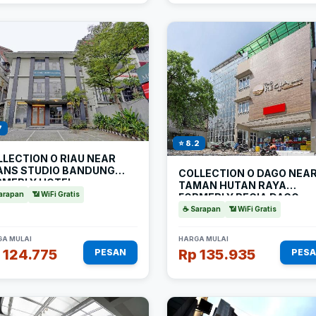
7
⭐ 8.2
LECTION O RIAU NEAR
ANS STUDIO BANDUNG
COLLECTION O DAGO NEA
RMERLY HOTEL
TAMAN HUTAN RAYA
NTAMERI
arapan
📶 WiFi Gratis
FORMERLY REGIA DAGO
☕ Sarapan
📶 WiFi Gratis
A MULAI
HARGA MULAI
 124.775
Rp 135.935
PESAN
PES