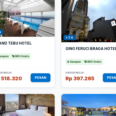
8
⭐ 7.6
AND TEBU HOTEL
GINO FERUCI BRAGA HOTE
arapan
📶 WiFi Gratis
☕ Sarapan
📶 WiFi Gratis
A MULAI
HARGA MULAI
 518.320
Rp 397.265
PESAN
PES