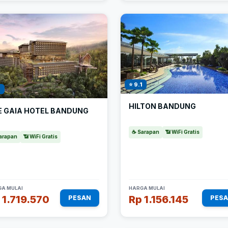
⭐ 9.1
1
HILTON BANDUNG
E GAIA HOTEL BANDUNG
☕ Sarapan
📶 WiFi Gratis
arapan
📶 WiFi Gratis
A MULAI
HARGA MULAI
 1.719.570
Rp 1.156.145
PESAN
PES