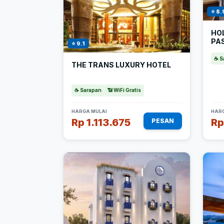
⭐ 8.
HO
PAS
⭐ 9.1
☕ S
THE TRANS LUXURY HOTEL
☕ Sarapan
📶 WiFi Gratis
HARGA MULAI
HARG
Rp 1.113.675
Rp
PESAN