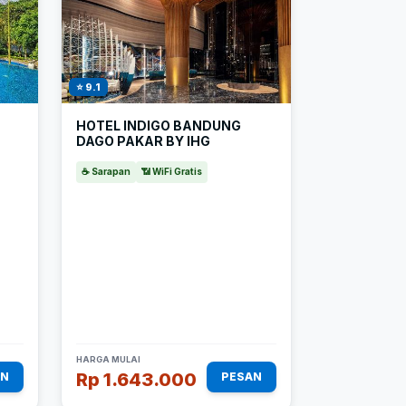
⭐ 9.1
HOTEL INDIGO BANDUNG
DAGO PAKAR BY IHG
☕ Sarapan
📶 WiFi Gratis
HARGA MULAI
Rp 1.643.000
AN
PESAN