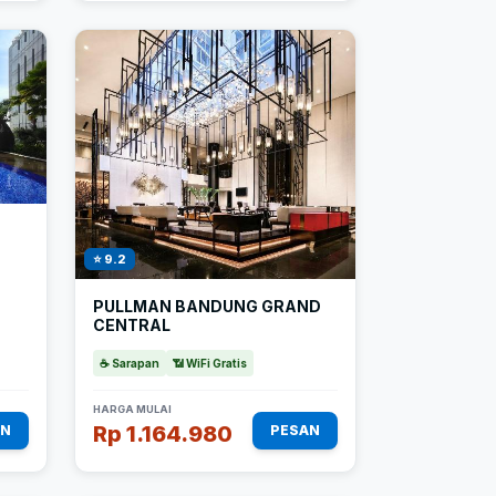
⭐ 9.2
PULLMAN BANDUNG GRAND
CENTRAL
☕ Sarapan
📶 WiFi Gratis
HARGA MULAI
Rp 1.164.980
AN
PESAN