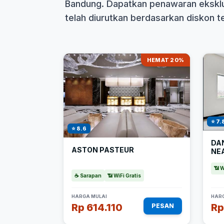
Bandung. Dapatkan penawaran eksklus
telah diurutkan berdasarkan diskon ter
HEMAT 20%
⭐ 7.
⭐ 8.6
DA
ASTON PASTEUR
NE
📶 W
☕ Sarapan
📶 WiFi Gratis
HARGA MULAI
HARG
Rp 614.110
Rp
PESAN