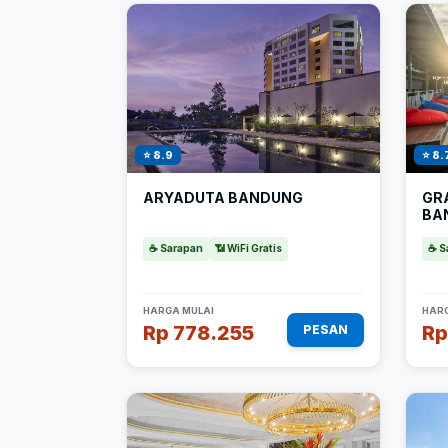
⭐ 8.9
⭐ 8.
ARYADUTA BANDUNG
GR
BA
☕ Sarapan
📶 WiFi Gratis
☕ S
HARGA MULAI
HARG
Rp 778.255
Rp
PESAN