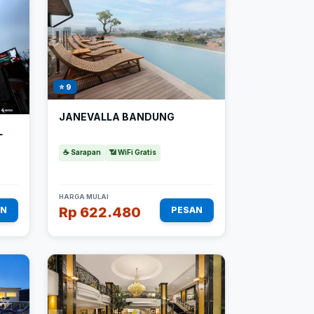
⭐ 9
JANEVALLA BANDUNG
L
☕ Sarapan
📶 WiFi Gratis
HARGA MULAI
Rp 622.480
AN
PESAN