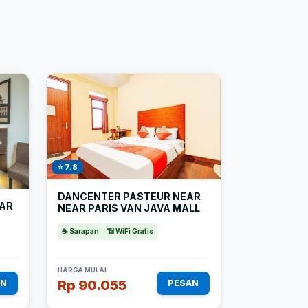
⭐ 7.8
DANCENTER PASTEUR NEAR
SAR
NEAR PARIS VAN JAVA MALL
☕ Sarapan
📶 WiFi Gratis
HARGA MULAI
Rp 90.055
AN
PESAN