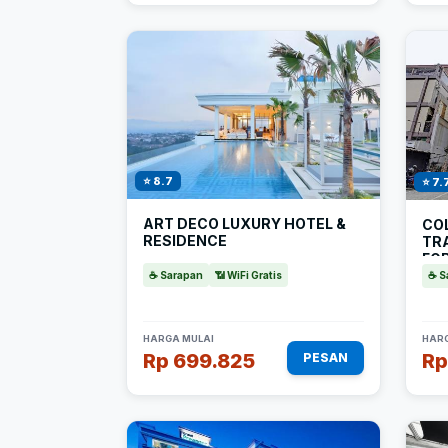
⭐ 8.7
⭐ 7.
ART DECO LUXURY HOTEL &
COL
RESIDENCE
TR
FO
MO
☕ Sarapan
📶 WiFi Gratis
☕ S
HARGA MULAI
HARG
Rp 699.825
Rp
PESAN