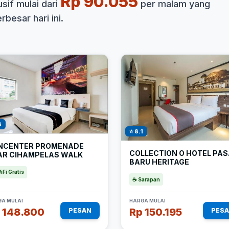
Rp 90.055
if mulai dari
per malam yang
besar hari ini.
8
⭐ 8.1
NCENTER PROMENADE
COLLECTION O HOTEL PA
AR CIHAMPELAS WALK
BARU HERITAGE
iFi Gratis
☕ Sarapan
A MULAI
HARGA MULAI
 148.800
Rp 150.195
PESAN
PES