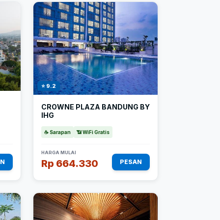
⭐ 9.2
CROWNE PLAZA BANDUNG BY
IHG
☕ Sarapan
📶 WiFi Gratis
HARGA MULAI
Rp 664.330
AN
PESAN