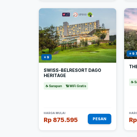
⭐ 9.
⭐ 9
TH
SWISS-BELRESORT DAGO
HERITAGE
☕ S
☕ Sarapan
📶 WiFi Gratis
HARGA MULAI
HARG
Rp 875.595
Rp
PESAN