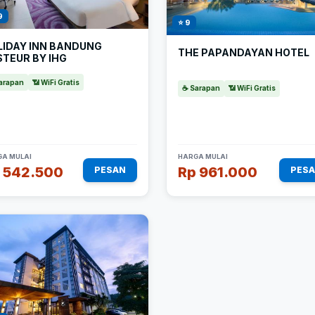
9
⭐ 9
LIDAY INN BANDUNG
THE PAPANDAYAN HOTEL
TEUR BY IHG
arapan
📶 WiFi Gratis
☕ Sarapan
📶 WiFi Gratis
A MULAI
HARGA MULAI
 542.500
Rp 961.000
PESAN
PES