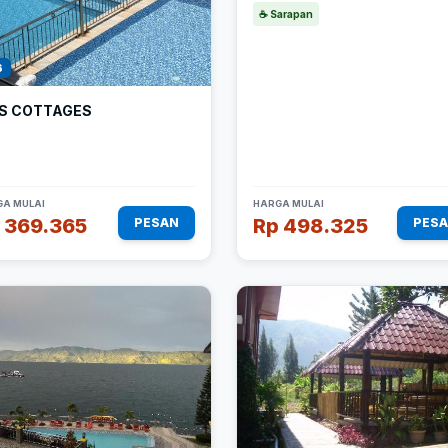
☕ Sarapan
6
S COTTAGES
A MULAI
HARGA MULAI
 369.365
Rp 498.325
PESAN
PES