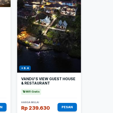
⭐ 8.4
VANDU'S VIEW GUEST HOUSE
& RESTAURANT
📶 WiFi Gratis
HARGA MULAI
Rp 239.630
AN
PESAN