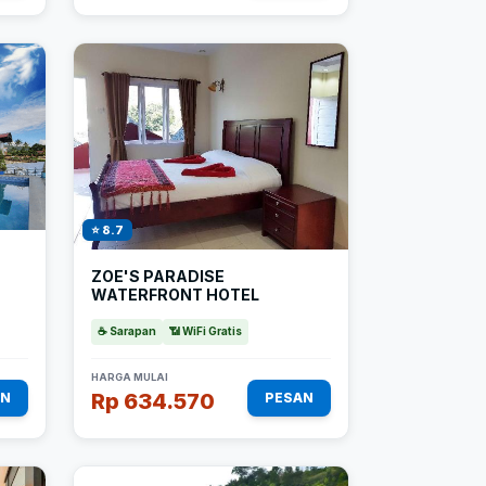
⭐ 8.7
ZOE'S PARADISE
WATERFRONT HOTEL
☕ Sarapan
📶 WiFi Gratis
HARGA MULAI
Rp 634.570
AN
PESAN