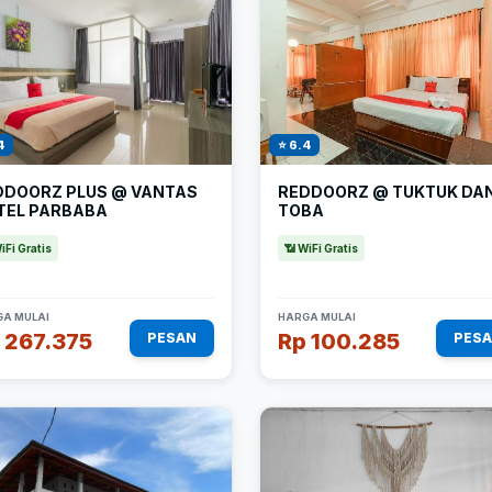
4
⭐ 6.4
DDOORZ PLUS @ VANTAS
REDDOORZ @ TUKTUK DA
TEL PARBABA
TOBA
iFi Gratis
📶 WiFi Gratis
A MULAI
HARGA MULAI
 267.375
Rp 100.285
PESAN
PES