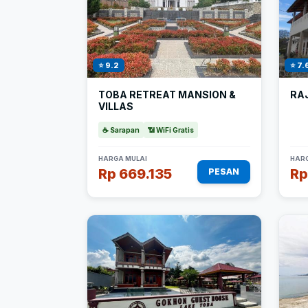
⭐ 9.2
⭐ 7.
TOBA RETREAT MANSION &
RA
VILLAS
☕ Sarapan
📶 WiFi Gratis
HARGA MULAI
HARG
Rp 669.135
Rp
PESAN