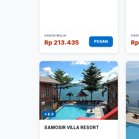
HARGA MULAI
HARG
Rp 213.435
Rp
PESAN
⭐ 8.3
SAMOSIR VILLA RESORT