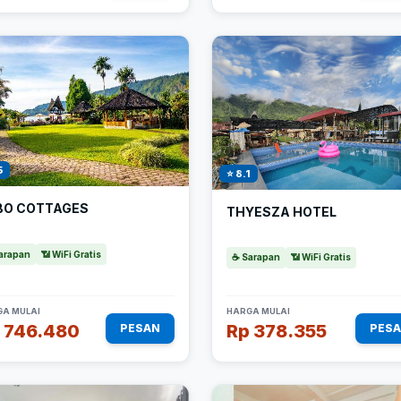
5
⭐ 8.1
BO COTTAGES
THYESZA HOTEL
arapan
📶 WiFi Gratis
☕ Sarapan
📶 WiFi Gratis
A MULAI
HARGA MULAI
 746.480
Rp 378.355
PESAN
PES