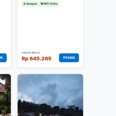
☕ Sarapan
📶 WiFi Gratis
HARGA MULAI
Rp 645.265
AN
PESAN