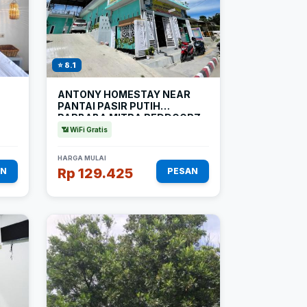
⭐ 8.1
ANTONY HOMESTAY NEAR
PANTAI PASIR PUTIH
PARBABA MITRA REDDOORZ
📶 WiFi Gratis
HARGA MULAI
Rp 129.425
AN
PESAN