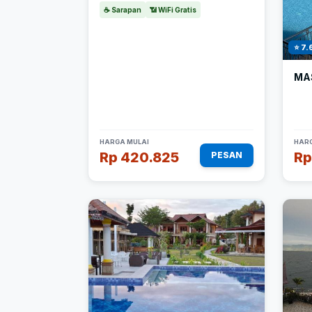
☕ Sarapan
📶 WiFi Gratis
⭐ 7.
MA
HARGA MULAI
HARG
Rp 420.825
Rp
PESAN