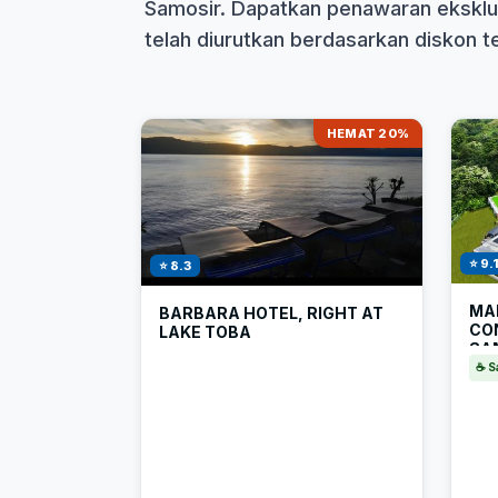
Samosir. Dapatkan penawaran eksklus
telah diurutkan berdasarkan diskon ter
HEMAT 20%
⭐ 9.
⭐ 8.3
MA
BARBARA HOTEL, RIGHT AT
CO
LAKE TOBA
SA
CO
☕ S