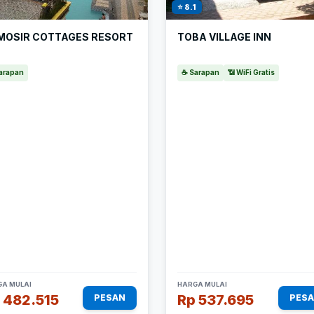
⭐ 8.1
MOSIR COTTAGES RESORT
TOBA VILLAGE INN
arapan
☕ Sarapan
📶 WiFi Gratis
A MULAI
HARGA MULAI
 482.515
Rp 537.695
PESAN
PES