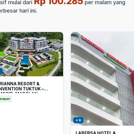
Rp 100.285
if mulai dari
per malam yang
besar hari ini.
1
RIANNA RESORT &
NVENTION TUKTUK –
MOSIR, MARCLAN
LLECTION
arapan
⭐ 9
LABERSA HOTEL &