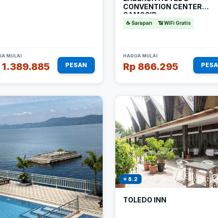
CONVENTION CENTER
SAMOSIR
☕ Sarapan
📶 WiFi Gratis
A MULAI
HARGA MULAI
 1.389.885
Rp 866.295
PESAN
PES
⭐ 8.2
TOLEDO INN