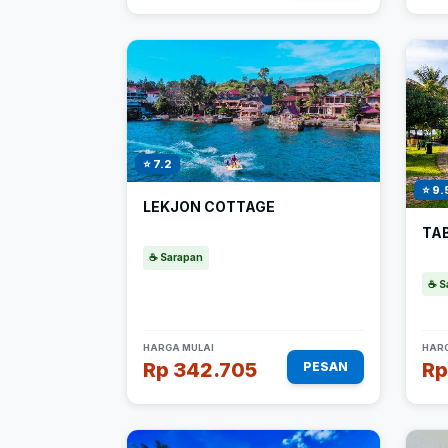
⭐ 7.2
⭐ 9.
LEKJON COTTAGE
TA
☕ Sarapan
☕ S
HARGA MULAI
HARG
Rp 342.705
Rp
PESAN