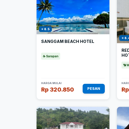
⭐ 8.5
⭐ 8.
SANGGAM BEACH HOTEL
RE
HO
☕ Sarapan
📶 W
HARGA MULAI
HARG
Rp 320.850
Rp
PESAN