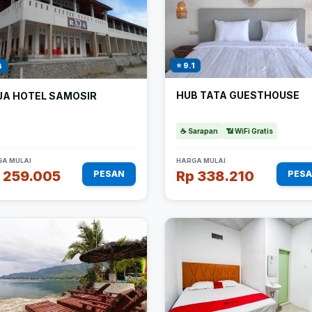
⭐ 9.1
6
HUB TATA GUESTHOUSE
JA HOTEL SAMOSIR
☕ Sarapan
📶 WiFi Gratis
A MULAI
HARGA MULAI
 259.005
Rp 338.210
PESAN
PES