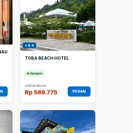
⭐ 8.4
NAU
TOBA BEACH HOTEL
☕ Sarapan
HARGA MULAI
Rp 589.775
AN
PESAN