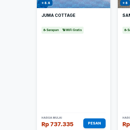
⭐ 8.8
⭐ 8
JUMA COTTAGE
SA
☕ Sarapan
📶 WiFi Gratis
☕ S
HARGA MULAI
HARG
Rp 737.335
Rp
PESAN