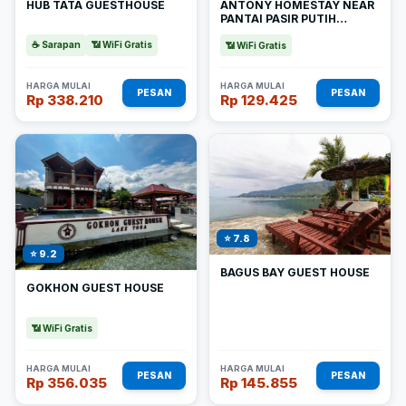
HUB TATA GUESTHOUSE
ANTONY HOMESTAY NEAR
PANTAI PASIR PUTIH
PARBABA MITRA
☕ Sarapan
📶 WiFi Gratis
REDDOORZ
📶 WiFi Gratis
HARGA MULAI
HARGA MULAI
PESAN
PESAN
Rp 338.210
Rp 129.425
⭐ 7.8
⭐ 9.2
BAGUS BAY GUEST HOUSE
GOKHON GUEST HOUSE
📶 WiFi Gratis
HARGA MULAI
HARGA MULAI
PESAN
PESAN
Rp 356.035
Rp 145.855