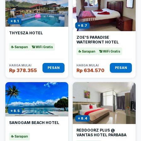
⭐ 8.1
⭐ 8.7
THYESZA HOTEL
ZOE'S PARADISE
WATERFRONT HOTEL
☕ Sarapan
📶 WiFi Gratis
☕ Sarapan
📶 WiFi Gratis
HARGA MULAI
HARGA MULAI
PESAN
PESAN
Rp 378.355
Rp 634.570
⭐ 8.5
⭐ 8.4
SANGGAM BEACH HOTEL
REDDOORZ PLUS @
VANTAS HOTEL PARBABA
☕ Sarapan