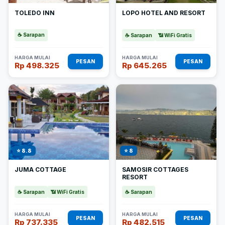
TOLEDO INN
LOPO HOTEL AND RESORT
☕ Sarapan
☕ Sarapan
📶 WiFi Gratis
HARGA MULAI
HARGA MULAI
PESAN
PESAN
Rp 498.325
Rp 645.265
⭐ 8.8
⭐ 8
JUMA COTTAGE
SAMOSIR COTTAGES
RESORT
☕ Sarapan
📶 WiFi Gratis
☕ Sarapan
HARGA MULAI
HARGA MULAI
PESAN
PESAN
Rp 737.335
Rp 482.515