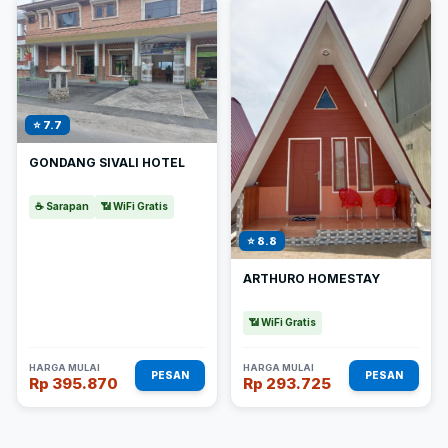
⭐ 7.7
GONDANG SIVALI HOTEL
☕ Sarapan
📶 WiFi Gratis
⭐ 8.8
ARTHURO HOMESTAY
📶 WiFi Gratis
HARGA MULAI
HARGA MULAI
PESAN
PESAN
Rp 395.870
Rp 293.725