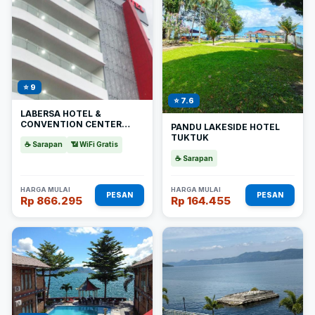
⭐ 9
⭐ 7.6
LABERSA HOTEL &
CONVENTION CENTER
PANDU LAKESIDE HOTEL
SAMOSIR
TUKTUK
☕ Sarapan
📶 WiFi Gratis
☕ Sarapan
HARGA MULAI
HARGA MULAI
PESAN
PESAN
Rp 866.295
Rp 164.455