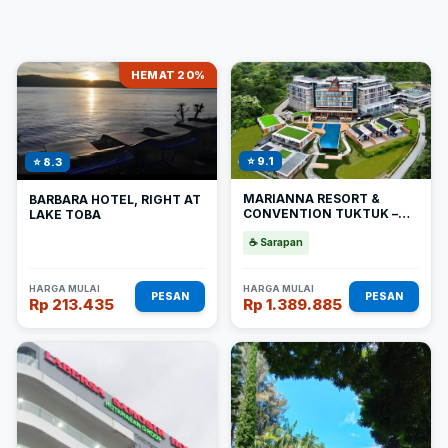
HEMAT 20%
⭐ 9.1
⭐ 8.3
MARIANNA RESORT &
BARBARA HOTEL, RIGHT AT
CONVENTION TUKTUK –
LAKE TOBA
SAMOSIR, MARCLAN
COLLECTION
☕ Sarapan
HARGA MULAI
HARGA MULAI
PESAN
PESAN
Rp 213.435
Rp 1.389.885