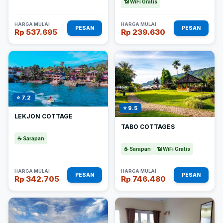
📶 WiFi Gratis
HARGA MULAI
HARGA MULAI
PESAN
PESAN
Rp 537.695
Rp 239.630
⭐ 7.2
⭐ 9.5
LEKJON COTTAGE
TABO COTTAGES
☕ Sarapan
☕ Sarapan
📶 WiFi Gratis
HARGA MULAI
HARGA MULAI
PESAN
PESAN
Rp 342.705
Rp 746.480