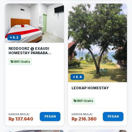
⭐ 6.2
REDDOORZ @ EXAUDI
HOMESTAY PARBABA
SAMOSIR
📶 WiFi Gratis
⭐ 8.4
LEOKAP HOMESTAY
📶 WiFi Gratis
HARGA MULAI
HARGA MULAI
PESAN
PESAN
Rp 137.640
Rp 216.380