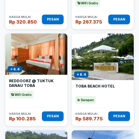
📶 WiFi Gratis
HARGA MULAI
HARGA MULAI
PESAN
PESAN
Rp 320.850
Rp 267.375
⭐ 6.4
⭐ 8.4
REDDOORZ @ TUKTUK
DANAU TOBA
TOBA BEACH HOTEL
📶 WiFi Gratis
☕ Sarapan
HARGA MULAI
HARGA MULAI
PESAN
PESAN
Rp 100.285
Rp 589.775