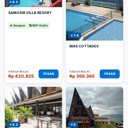
⭐ 8.3
SAMOSIR VILLA RESORT
☕ Sarapan
📶 WiFi Gratis
⭐ 7.6
MAS COTTAGES
HARGA MULAI
HARGA MULAI
PESAN
PESAN
Rp 420.825
Rp 369.365
⭐ 8.2
⭐ 9