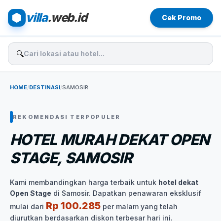
villa
.web.id
Cek Promo
🔍
HOME
/
DESTINASI
/
SAMOSIR
REKOMENDASI TERPOPULER
HOTEL MURAH DEKAT OPEN
STAGE, SAMOSIR
Kami membandingkan harga terbaik untuk
hotel dekat
Open Stage
di Samosir. Dapatkan penawaran eksklusif
Rp 100.285
mulai dari
per malam yang telah
diurutkan berdasarkan diskon terbesar hari ini.