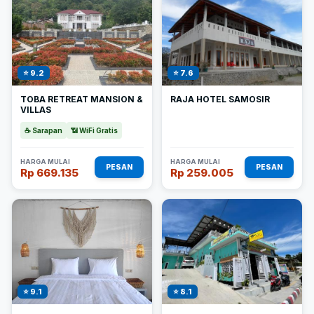
⭐ 9.2
⭐ 7.6
TOBA RETREAT MANSION &
RAJA HOTEL SAMOSIR
VILLAS
☕ Sarapan
📶 WiFi Gratis
HARGA MULAI
HARGA MULAI
PESAN
PESAN
Rp 669.135
Rp 259.005
⭐ 9.1
⭐ 8.1