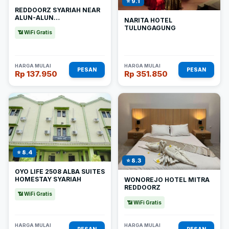
⭐ 9.1
REDDOORZ SYARIAH NEAR
ALUN-ALUN
NARITA HOTEL
TULUNGAGUNG
TULUNGAGUNG
📶 WiFi Gratis
HARGA MULAI
HARGA MULAI
PESAN
PESAN
Rp 137.950
Rp 351.850
⭐ 8.4
⭐ 8.3
OYO LIFE 2508 ALBA SUITES
HOMESTAY SYARIAH
WONOREJO HOTEL MITRA
REDDOORZ
📶 WiFi Gratis
📶 WiFi Gratis
HARGA MULAI
HARGA MULAI