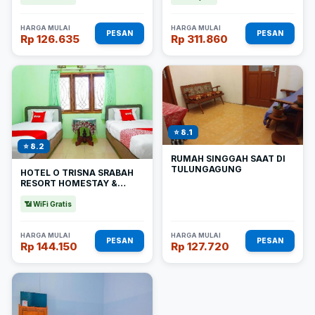
HARGA MULAI
HARGA MULAI
PESAN
PESAN
Rp 126.635
Rp 311.860
⭐ 8.1
⭐ 8.2
RUMAH SINGGAH SAAT DI
TULUNGAGUNG
HOTEL O TRISNA SRABAH
RESORT HOMESTAY &
RESTO
📶 WiFi Gratis
HARGA MULAI
HARGA MULAI
PESAN
PESAN
Rp 144.150
Rp 127.720