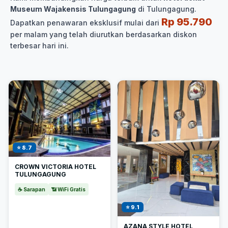
Museum Wajakensis Tulungagung
di Tulungagung.
Rp 95.790
Dapatkan penawaran eksklusif mulai dari
per malam yang telah diurutkan berdasarkan diskon
terbesar hari ini.
⭐ 8.7
CROWN VICTORIA HOTEL
TULUNGAGUNG
☕ Sarapan
📶 WiFi Gratis
⭐ 9.1
AZANA STYLE HOTEL