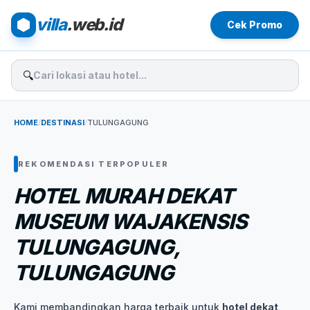
villa
.web.id
Cek Promo
🔍
HOME
/
DESTINASI
/
TULUNGAGUNG
REKOMENDASI TERPOPULER
HOTEL MURAH DEKAT
MUSEUM WAJAKENSIS
TULUNGAGUNG,
TULUNGAGUNG
Kami membandingkan harga terbaik untuk
hotel dekat