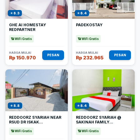
⭐ 8.3
⭐ 8.4
GHE AI HOMESTAY
PADEKOSTAY
REDPARTNER
📶 WiFi Gratis
📶 WiFi Gratis
HARGA MULAI
HARGA MULAI
PESAN
PESAN
Rp 150.970
Rp 232.965
⭐ 8.8
⭐ 8.4
REDDOORZ SYARIAH NEAR
REDDOORZ SYARIAH @
RSUD DR ISKAK
SAKINAH FAMILY
TULUNGAGUNG
TULUNGAGUNG
📶 WiFi Gratis
📶 WiFi Gratis