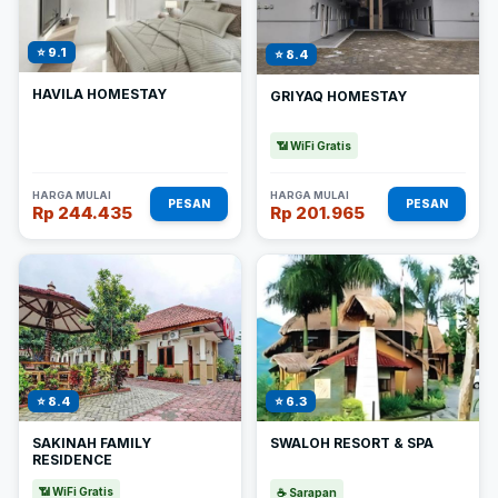
⭐ 9.1
⭐ 8.4
HAVILA HOMESTAY
GRIYAQ HOMESTAY
📶 WiFi Gratis
HARGA MULAI
HARGA MULAI
PESAN
PESAN
Rp 244.435
Rp 201.965
⭐ 8.4
⭐ 6.3
SAKINAH FAMILY
SWALOH RESORT & SPA
RESIDENCE
📶 WiFi Gratis
☕ Sarapan