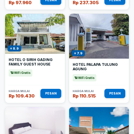
PESAN
PESAN
Rp 97.960
Rp 237.305
⭐ 8.9
⭐ 7.9
HOTEL O SIRIH GADING
FAMILY GUEST HOUSE
HOTEL PALAPA TULUNG
AGUNG
📶 WiFi Gratis
📶 WiFi Gratis
HARGA MULAI
HARGA MULAI
PESAN
PESAN
Rp 109.430
Rp 110.515