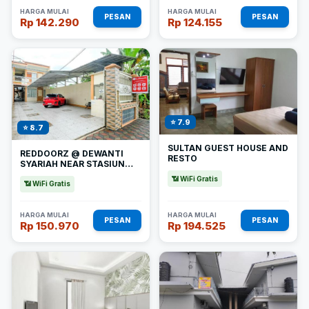
HARGA MULAI
HARGA MULAI
PESAN
PESAN
Rp 142.290
Rp 124.155
⭐ 7.9
⭐ 8.7
SULTAN GUEST HOUSE AND
REDDOORZ @ DEWANTI
RESTO
SYARIAH NEAR STASIUN
TULUNGAGUNG
📶 WiFi Gratis
📶 WiFi Gratis
HARGA MULAI
HARGA MULAI
PESAN
PESAN
Rp 150.970
Rp 194.525