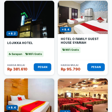
⭐ 8.4
⭐ 8.2
HOTEL O FAMILY GUEST
HOUSE SYARIAH
LOJIKKA HOTEL
📶 WiFi Gratis
☕ Sarapan
📶 WiFi Gratis
HARGA MULAI
HARGA MULAI
PESAN
PESAN
Rp 381.610
Rp 95.790
⭐ 8.4