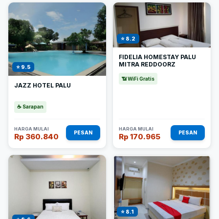
⭐ 8.2
FIDELIA HOMESTAY PALU
MITRA REDDOORZ
⭐ 9.5
📶 WiFi Gratis
JAZZ HOTEL PALU
☕ Sarapan
HARGA MULAI
HARGA MULAI
PESAN
PESAN
Rp 360.840
Rp 170.965
⭐ 8.1