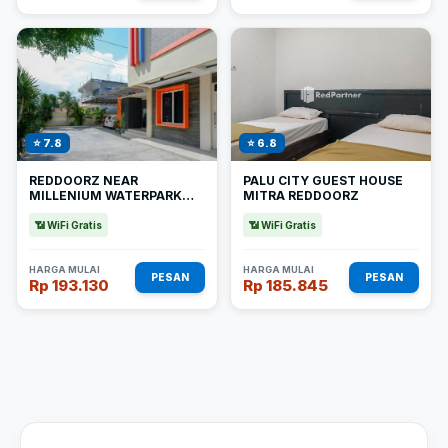
⭐ 7.8
⭐ 6.8
REDDOORZ NEAR
PALU CITY GUEST HOUSE
MILLENIUM WATERPARK
MITRA REDDOORZ
PALU
📶 WiFi Gratis
📶 WiFi Gratis
HARGA MULAI
HARGA MULAI
PESAN
PESAN
Rp 193.130
Rp 185.845