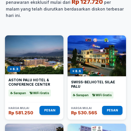
Rp 127.720
penawaran eksklusif mulai dari
per
malam yang telah diurutkan berdasarkan diskon terbesar
hari ini.
⭐ 8.3
⭐ 8.6
ASTON PALU HOTEL &
SWISS-BELHOTEL SILAE
CONFERENCE CENTER
PALU
☕ Sarapan
📶 WiFi Gratis
☕ Sarapan
📶 WiFi Gratis
HARGA MULAI
HARGA MULAI
PESAN
PESAN
Rp 581.250
Rp 530.565