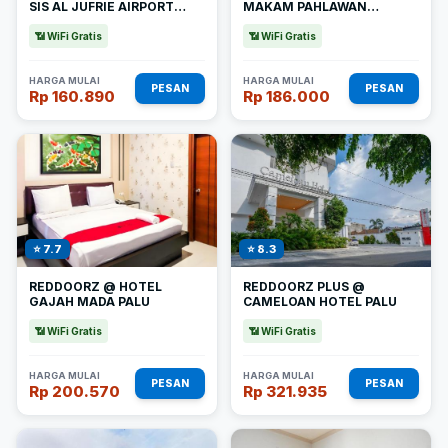
SIS AL JUFRIE AIRPORT
MAKAM PAHLAWAN
PALU 2
TATURA
📶 WiFi Gratis
📶 WiFi Gratis
HARGA MULAI
HARGA MULAI
PESAN
PESAN
Rp 160.890
Rp 186.000
⭐ 7.7
⭐ 8.3
REDDOORZ @ HOTEL
REDDOORZ PLUS @
GAJAH MADA PALU
CAMELOAN HOTEL PALU
📶 WiFi Gratis
📶 WiFi Gratis
HARGA MULAI
HARGA MULAI
PESAN
PESAN
Rp 200.570
Rp 321.935