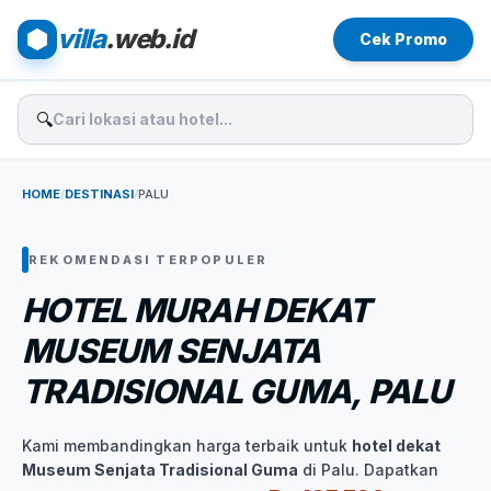
villa
.web.id
Cek Promo
🔍
HOME
/
DESTINASI
/
PALU
REKOMENDASI TERPOPULER
HOTEL MURAH DEKAT
MUSEUM SENJATA
TRADISIONAL GUMA, PALU
Kami membandingkan harga terbaik untuk
hotel dekat
Museum Senjata Tradisional Guma
di Palu. Dapatkan