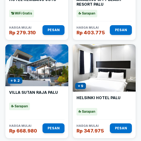
RESORT PALU
📶 WiFi Gratis
☕ Sarapan
HARGA MULAI
HARGA MULAI
PESAN
PESAN
Rp 279.310
Rp 403.775
⭐ 9.2
⭐ 9
VILLA SUTAN RAJA PALU
HELSINKI HOTEL PALU
☕ Sarapan
☕ Sarapan
HARGA MULAI
HARGA MULAI
PESAN
PESAN
Rp 668.980
Rp 347.975