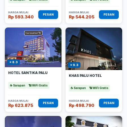
HARGA MULAI
HARGA MULAI
PESAN
PESAN
Rp 593.340
Rp 544.205
⭐ 8.3
⭐ 9.3
HOTEL SANTIKA PALU
KHAS PALU HOTEL
☕ Sarapan
📶 WiFi Gratis
☕ Sarapan
📶 WiFi Gratis
HARGA MULAI
HARGA MULAI
PESAN
PESAN
Rp 623.875
Rp 498.790