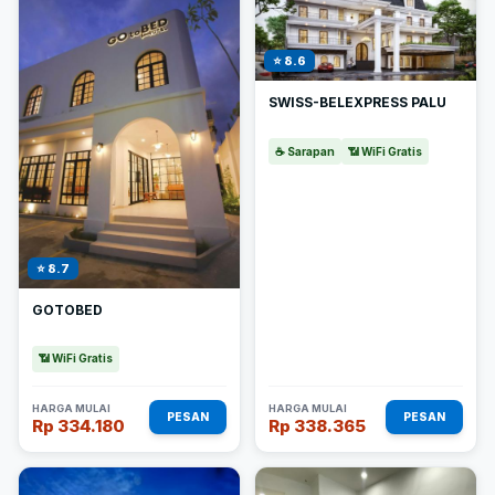
⭐ 8.6
SWISS-BELEXPRESS PALU
☕ Sarapan
📶 WiFi Gratis
⭐ 8.7
GOTOBED
📶 WiFi Gratis
HARGA MULAI
HARGA MULAI
PESAN
PESAN
Rp 334.180
Rp 338.365