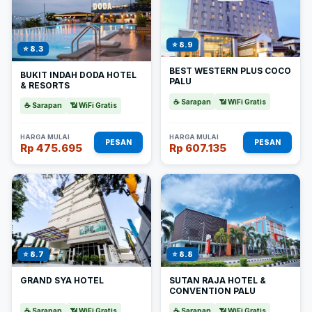
⭐ 8.9
⭐ 8.3
BEST WESTERN PLUS COCO
BUKIT INDAH DODA HOTEL
PALU
& RESORTS
☕ Sarapan
📶 WiFi Gratis
☕ Sarapan
📶 WiFi Gratis
HARGA MULAI
HARGA MULAI
PESAN
PESAN
Rp 475.695
Rp 607.135
⭐ 8.7
⭐ 8.8
GRAND SYA HOTEL
SUTAN RAJA HOTEL &
CONVENTION PALU
☕ Sarapan
📶 WiFi Gratis
☕ Sarapan
📶 WiFi Gratis