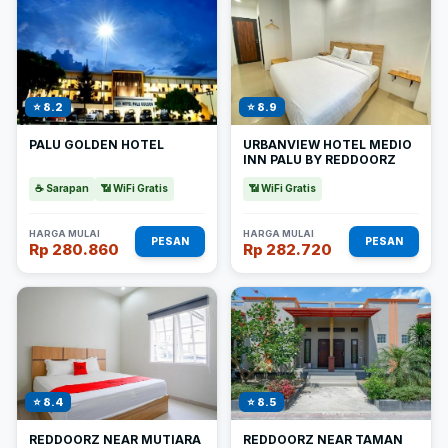
⭐ 8.2
⭐ 8.9
PALU GOLDEN HOTEL
URBANVIEW HOTEL MEDIO
INN PALU BY REDDOORZ
☕ Sarapan
📶 WiFi Gratis
📶 WiFi Gratis
HARGA MULAI
HARGA MULAI
PESAN
PESAN
Rp 280.860
Rp 282.720
⭐ 8.4
⭐ 8.5
REDDOORZ NEAR MUTIARA
REDDOORZ NEAR TAMAN