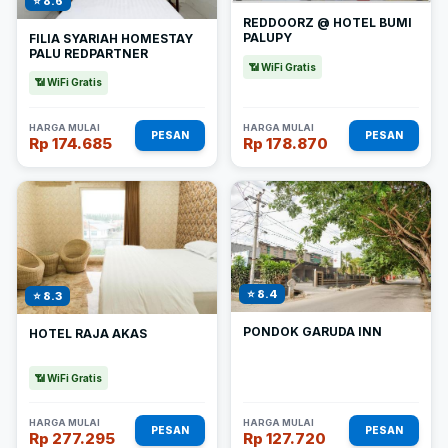
⭐ 8.6
REDDOORZ @ HOTEL BUMI
PALUPY
FILIA SYARIAH HOMESTAY
PALU REDPARTNER
📶 WiFi Gratis
📶 WiFi Gratis
HARGA MULAI
HARGA MULAI
PESAN
PESAN
Rp 174.685
Rp 178.870
⭐ 8.4
⭐ 8.3
PONDOK GARUDA INN
HOTEL RAJA AKAS
📶 WiFi Gratis
HARGA MULAI
HARGA MULAI
PESAN
PESAN
Rp 277.295
Rp 127.720