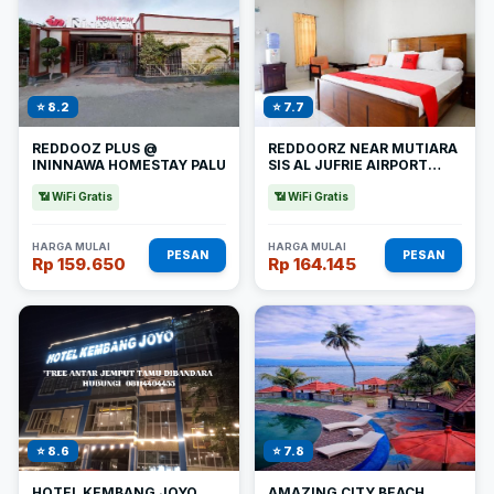
⭐ 8.2
⭐ 7.7
REDDOOZ PLUS @
REDDOORZ NEAR MUTIARA
ININNAWA HOMESTAY PALU
SIS AL JUFRIE AIRPORT
PALU
📶 WiFi Gratis
📶 WiFi Gratis
HARGA MULAI
HARGA MULAI
PESAN
PESAN
Rp 159.650
Rp 164.145
⭐ 8.6
⭐ 7.8
HOTEL KEMBANG JOYO
AMAZING CITY BEACH