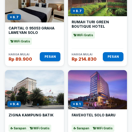
⭐ 8.7
⭐ 6.7
RUMAH TURI GREEN
BOUTIQUE HOTEL
CAPITAL O 95053 GRAHA
LAWEYAN SOLO
📶 WiFi Gratis
📶 WiFi Gratis
HARGA MULAI
HARGA MULAI
PESAN
PESAN
Rp 89.900
Rp 214.830
⭐ 9.4
⭐ 8.1
ZIGNA KAMPUNG BATIK
FAVEHOTEL SOLO BARU
☕ Sarapan
📶 WiFi Gratis
☕ Sarapan
📶 WiFi Gratis