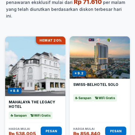
Rp 71.610
penawaran eksklusif mulai dari
per malam
yang telah diurutkan berdasarkan diskon terbesar hari
ini.
HEMAT 20%
⭐ 9.2
SWISS-BELHOTEL SOLO
⭐ 8.8
☕ Sarapan
📶 WiFi Gratis
MAHALAYA THE LEGACY
HOTEL
☕ Sarapan
📶 WiFi Gratis
HARGA MULAI
HARGA MULAI
PESAN
PESAN
Rp 538.005
Rp 856.840