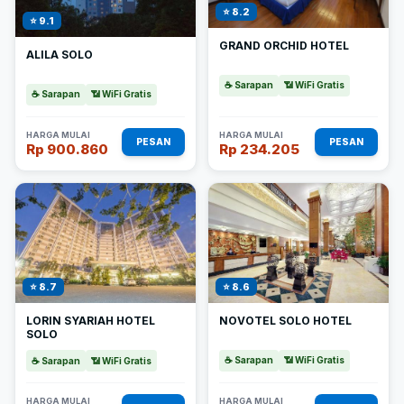
⭐ 8.2
⭐ 9.1
GRAND ORCHID HOTEL
ALILA SOLO
☕ Sarapan
📶 WiFi Gratis
☕ Sarapan
📶 WiFi Gratis
HARGA MULAI
HARGA MULAI
PESAN
PESAN
Rp 900.860
Rp 234.205
⭐ 8.6
⭐ 8.7
NOVOTEL SOLO HOTEL
LORIN SYARIAH HOTEL
SOLO
☕ Sarapan
📶 WiFi Gratis
☕ Sarapan
📶 WiFi Gratis
HARGA MULAI
HARGA MULAI