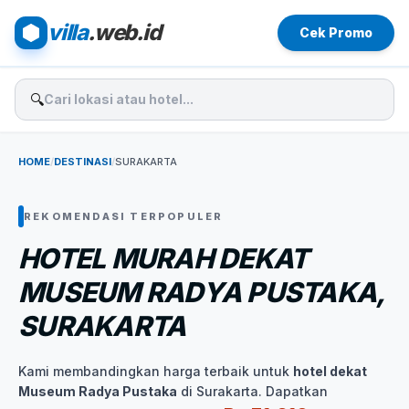
villa
.web.id
Cek Promo
🔍
HOME
/
DESTINASI
/
SURAKARTA
REKOMENDASI TERPOPULER
HOTEL MURAH DEKAT
MUSEUM RADYA PUSTAKA,
SURAKARTA
Kami membandingkan harga terbaik untuk
hotel dekat
Museum Radya Pustaka
di Surakarta. Dapatkan