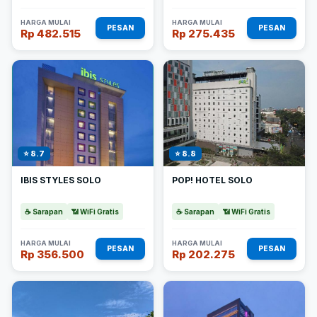
HARGA MULAI
HARGA MULAI
PESAN
PESAN
Rp 482.515
Rp 275.435
⭐ 8.7
⭐ 8.8
IBIS STYLES SOLO
POP! HOTEL SOLO
☕ Sarapan
📶 WiFi Gratis
☕ Sarapan
📶 WiFi Gratis
HARGA MULAI
HARGA MULAI
PESAN
PESAN
Rp 356.500
Rp 202.275