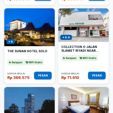
⭐ 6.8
⭐ 9
COLLECTION O JALAN
SLAMET RIYADI NEAR
THE SUNAN HOTEL SOLO
KAMPUNG BATIK KAUMAN
FORMERLY HOTEL GRAND
☕ Sarapan
📶 WiFi Gratis
KOTA
☕ Sarapan
📶 WiFi Gratis
HARGA MULAI
HARGA MULAI
PESAN
PESAN
Rp 366.575
Rp 71.610