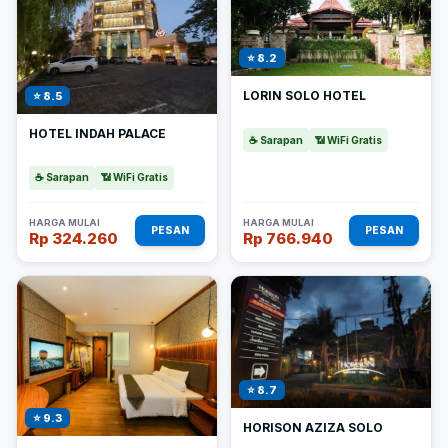
⭐ 8.2
LORIN SOLO HOTEL
⭐ 8.5
HOTEL INDAH PALACE
☕ Sarapan
📶 WiFi Gratis
☕ Sarapan
📶 WiFi Gratis
HARGA MULAI
HARGA MULAI
PESAN
PESAN
Rp 324.260
Rp 766.940
⭐ 8.7
⭐ 9.3
HORISON AZIZA SOLO