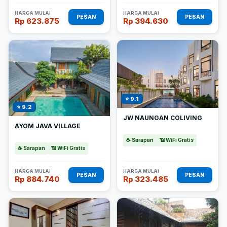
HARGA MULAI
HARGA MULAI
PESAN
PESAN
Rp 623.875
Rp 394.630
⭐ 9.1
⭐ 9.2
JW NAUNGAN COLIVING
AYOM JAVA VILLAGE
☕ Sarapan
📶 WiFi Gratis
☕ Sarapan
📶 WiFi Gratis
HARGA MULAI
HARGA MULAI
PESAN
PESAN
Rp 884.740
Rp 323.485