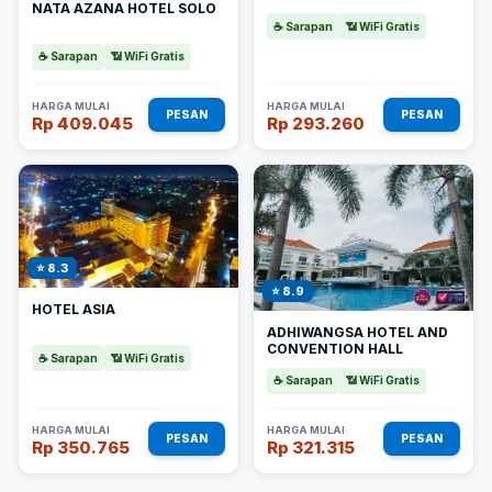
NATA AZANA HOTEL SOLO
☕ Sarapan
📶 WiFi Gratis
☕ Sarapan
📶 WiFi Gratis
HARGA MULAI
HARGA MULAI
PESAN
PESAN
Rp 409.045
Rp 293.260
⭐ 8.3
⭐ 8.9
HOTEL ASIA
ADHIWANGSA HOTEL AND
CONVENTION HALL
☕ Sarapan
📶 WiFi Gratis
☕ Sarapan
📶 WiFi Gratis
HARGA MULAI
HARGA MULAI
PESAN
PESAN
Rp 350.765
Rp 321.315