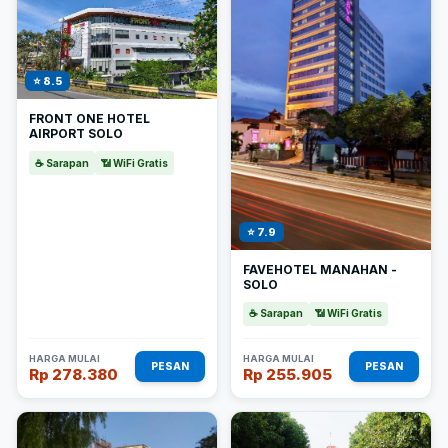
⭐ 8.5
FRONT ONE HOTEL
AIRPORT SOLO
☕ Sarapan
📶 WiFi Gratis
⭐ 7.9
FAVEHOTEL MANAHAN -
SOLO
☕ Sarapan
📶 WiFi Gratis
HARGA MULAI
HARGA MULAI
PESAN
PESAN
Rp 278.380
Rp 255.905