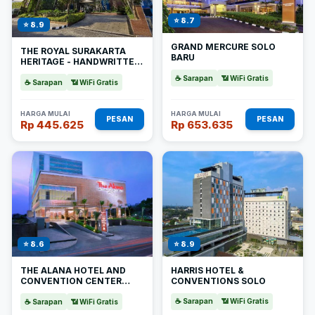
⭐ 8.7
⭐ 8.9
GRAND MERCURE SOLO
THE ROYAL SURAKARTA
BARU
HERITAGE - HANDWRITTEN
COLLECTION
☕ Sarapan
📶 WiFi Gratis
☕ Sarapan
📶 WiFi Gratis
HARGA MULAI
HARGA MULAI
PESAN
PESAN
Rp 445.625
Rp 653.635
⭐ 8.9
⭐ 8.6
HARRIS HOTEL &
THE ALANA HOTEL AND
CONVENTIONS SOLO
CONVENTION CENTER
SOLO BY ASTON
☕ Sarapan
📶 WiFi Gratis
☕ Sarapan
📶 WiFi Gratis