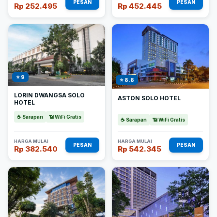
PESAN
PESAN
Rp 252.495
Rp 452.445
⭐ 9
⭐ 8.8
LORIN DWANGSA SOLO
ASTON SOLO HOTEL
HOTEL
☕ Sarapan
📶 WiFi Gratis
☕ Sarapan
📶 WiFi Gratis
HARGA MULAI
HARGA MULAI
PESAN
PESAN
Rp 382.540
Rp 542.345