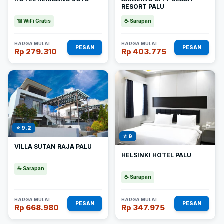
RESORT PALU
📶 WiFi Gratis
☕ Sarapan
HARGA MULAI
HARGA MULAI
PESAN
PESAN
Rp 279.310
Rp 403.775
⭐ 9.2
⭐ 9
VILLA SUTAN RAJA PALU
HELSINKI HOTEL PALU
☕ Sarapan
☕ Sarapan
HARGA MULAI
HARGA MULAI
PESAN
PESAN
Rp 668.980
Rp 347.975