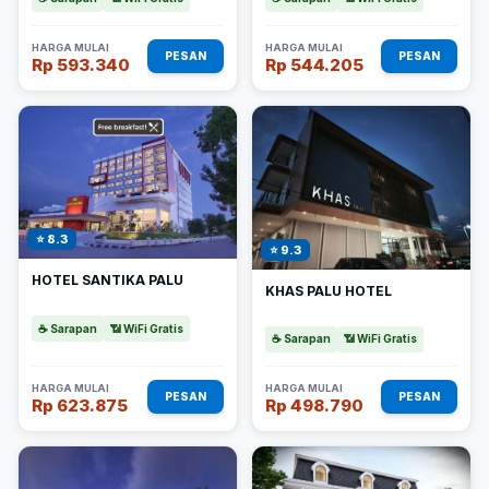
HARGA MULAI
HARGA MULAI
PESAN
PESAN
Rp 593.340
Rp 544.205
⭐ 8.3
⭐ 9.3
HOTEL SANTIKA PALU
KHAS PALU HOTEL
☕ Sarapan
📶 WiFi Gratis
☕ Sarapan
📶 WiFi Gratis
HARGA MULAI
HARGA MULAI
PESAN
PESAN
Rp 623.875
Rp 498.790