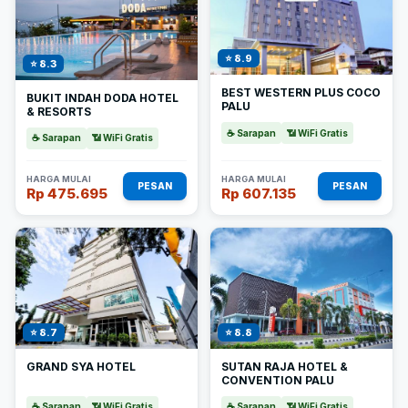
⭐ 8.9
⭐ 8.3
BEST WESTERN PLUS COCO
BUKIT INDAH DODA HOTEL
PALU
& RESORTS
☕ Sarapan
📶 WiFi Gratis
☕ Sarapan
📶 WiFi Gratis
HARGA MULAI
HARGA MULAI
PESAN
PESAN
Rp 475.695
Rp 607.135
⭐ 8.7
⭐ 8.8
GRAND SYA HOTEL
SUTAN RAJA HOTEL &
CONVENTION PALU
☕ Sarapan
📶 WiFi Gratis
☕ Sarapan
📶 WiFi Gratis