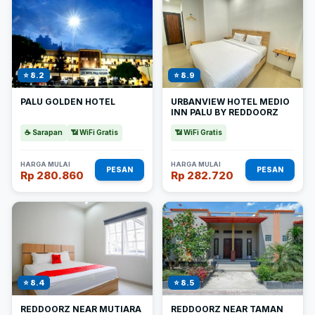
⭐ 8.2
⭐ 8.9
PALU GOLDEN HOTEL
URBANVIEW HOTEL MEDIO
INN PALU BY REDDOORZ
☕ Sarapan
📶 WiFi Gratis
📶 WiFi Gratis
HARGA MULAI
HARGA MULAI
PESAN
PESAN
Rp 280.860
Rp 282.720
⭐ 8.4
⭐ 8.5
REDDOORZ NEAR MUTIARA
REDDOORZ NEAR TAMAN