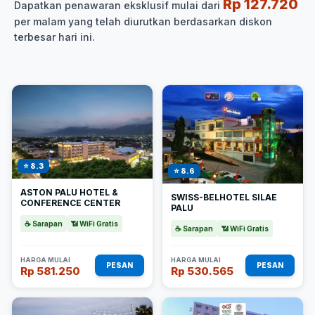
Rp 127.720
Dapatkan penawaran eksklusif mulai dari
per malam yang telah diurutkan berdasarkan diskon
terbesar hari ini.
⭐ 8.3
⭐ 8.6
ASTON PALU HOTEL &
SWISS-BELHOTEL SILAE
CONFERENCE CENTER
PALU
☕ Sarapan
📶 WiFi Gratis
☕ Sarapan
📶 WiFi Gratis
HARGA MULAI
HARGA MULAI
PESAN
PESAN
Rp 581.250
Rp 530.565