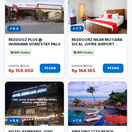
⭐ 8.2
⭐ 7.7
REDDOOZ PLUS @
REDDOORZ NEAR MUTIARA
ININNAWA HOMESTAY PALU
SIS AL JUFRIE AIRPORT
PALU
📶 WiFi Gratis
📶 WiFi Gratis
HARGA MULAI
HARGA MULAI
PESAN
PESAN
Rp 159.650
Rp 164.145
⭐ 8.6
⭐ 7.8
HOTEL KEMBANG JOYO
AMAZING CITY BEACH