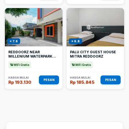
⭐ 7.8
⭐ 6.8
REDDOORZ NEAR
PALU CITY GUEST HOUSE
MILLENIUM WATERPARK
MITRA REDDOORZ
PALU
📶 WiFi Gratis
📶 WiFi Gratis
HARGA MULAI
HARGA MULAI
PESAN
PESAN
Rp 193.130
Rp 185.845