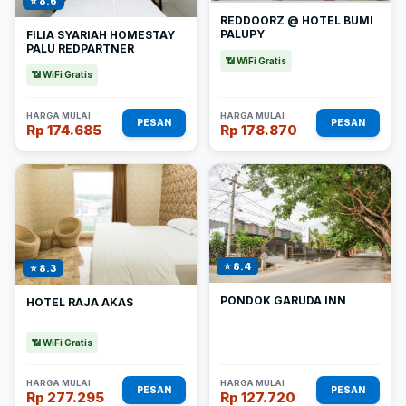
⭐ 8.6
REDDOORZ @ HOTEL BUMI
PALUPY
FILIA SYARIAH HOMESTAY
PALU REDPARTNER
📶 WiFi Gratis
📶 WiFi Gratis
HARGA MULAI
HARGA MULAI
PESAN
PESAN
Rp 174.685
Rp 178.870
⭐ 8.4
⭐ 8.3
PONDOK GARUDA INN
HOTEL RAJA AKAS
📶 WiFi Gratis
HARGA MULAI
HARGA MULAI
PESAN
PESAN
Rp 277.295
Rp 127.720