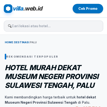
villa
.web.id
Cek Promo
🔍
HOME
/
DESTINASI
/
PALU
REKOMENDASI TERPOPULER
HOTEL MURAH DEKAT
MUSEUM NEGERI PROVINSI
SULAWESI TENGAH, PALU
Kami membandingkan harga terbaik untuk
hotel dekat
Museum Negeri Provinsi Sulawesi Tengah
di Palu.