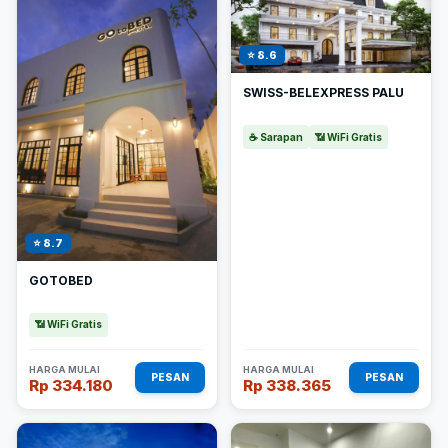
⭐ 8.6
SWISS-BELEXPRESS PALU
☕ Sarapan
📶 WiFi Gratis
⭐ 8.7
GOTOBED
📶 WiFi Gratis
HARGA MULAI
HARGA MULAI
PESAN
PESAN
Rp 334.180
Rp 338.365