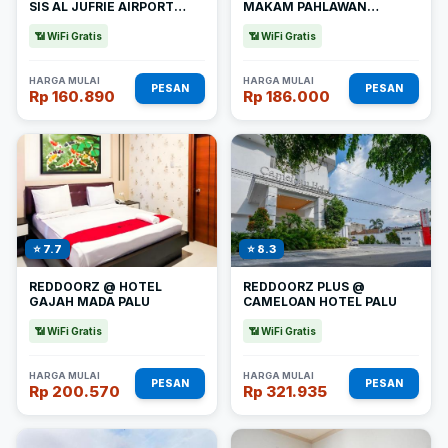
SIS AL JUFRIE AIRPORT
MAKAM PAHLAWAN
PALU 2
TATURA
📶 WiFi Gratis
📶 WiFi Gratis
HARGA MULAI
HARGA MULAI
PESAN
PESAN
Rp 160.890
Rp 186.000
⭐ 7.7
⭐ 8.3
REDDOORZ @ HOTEL
REDDOORZ PLUS @
GAJAH MADA PALU
CAMELOAN HOTEL PALU
📶 WiFi Gratis
📶 WiFi Gratis
HARGA MULAI
HARGA MULAI
PESAN
PESAN
Rp 200.570
Rp 321.935