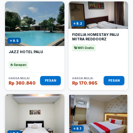
⭐ 8.2
FIDELIA HOMESTAY PALU
MITRA REDDOORZ
⭐ 9.5
📶 WiFi Gratis
JAZZ HOTEL PALU
☕ Sarapan
HARGA MULAI
HARGA MULAI
PESAN
PESAN
Rp 360.840
Rp 170.965
⭐ 8.1