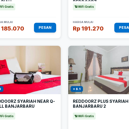
ARIAH
REDDOORZ
iFi Gratis
📶 WiFi Gratis
A MULAI
HARGA MULAI
 185.070
Rp 191.270
PESAN
PES
9
⭐ 8.1
DDOORZ SYARIAH NEAR Q-
REDDOORZ PLUS SYARIAH
LL BANJARBARU
BANJARBARU 2
iFi Gratis
📶 WiFi Gratis