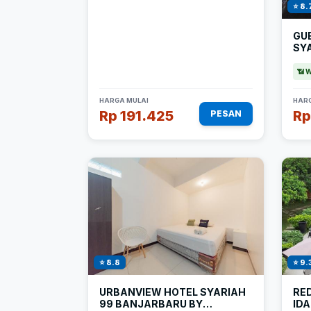
⭐ 8.
GU
SY
📶 W
HARGA MULAI
HARG
Rp 191.425
Rp
PESAN
⭐ 9.
⭐ 8.8
RE
URBANVIEW HOTEL SYARIAH
ID
99 BANJARBARU BY