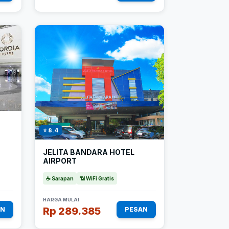
⭐ 8.4
JELITA BANDARA HOTEL
AIRPORT
☕ Sarapan
📶 WiFi Gratis
HARGA MULAI
Rp 289.385
AN
PESAN