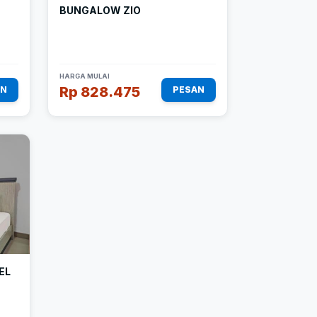
BUNGALOW ZIO
HARGA MULAI
Rp 828.475
AN
PESAN
EL