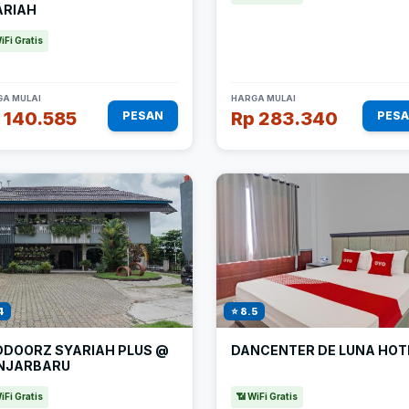
ARIAH
iFi Gratis
A MULAI
HARGA MULAI
 140.585
Rp 283.340
PESAN
PES
4
⭐ 8.5
DDOORZ SYARIAH PLUS @
DANCENTER DE LUNA HOT
NJARBARU
iFi Gratis
📶 WiFi Gratis