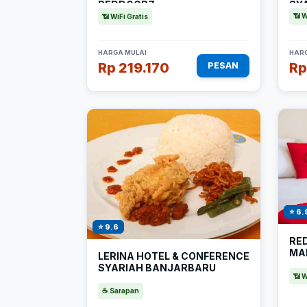
SY
REDDOORZ
📶 W
📶 WiFi Gratis
HARGA MULAI
HARG
Rp 219.170
Rp
PESAN
⭐ 6.
⭐ 9.6
RE
MA
LERINA HOTEL & CONFERENCE
SYARIAH BANJARBARU
📶 W
☕ Sarapan