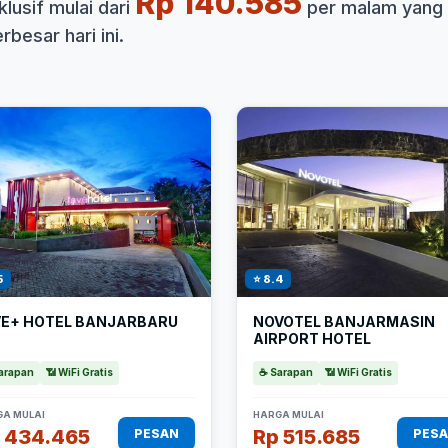
Rp 140.585
lusif mulai dari
per malam yang
besar hari ini.
5
⭐ 8.4
VE+ HOTEL BANJARBARU
NOVOTEL BANJARMASIN
AIRPORT HOTEL
arapan
📶 WiFi Gratis
☕ Sarapan
📶 WiFi Gratis
A MULAI
HARGA MULAI
 434.465
Rp 515.685
PESAN
PES