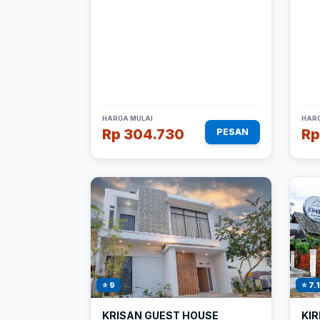
HARGA MULAI
HARG
Rp 304.730
Rp
PESAN
⭐ 9
⭐ 7.1
KRISAN GUEST HOUSE
KIR