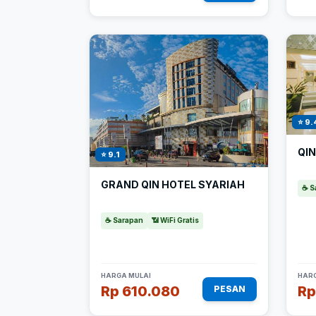
⭐ 9.
QI
⭐ 9.1
GRAND QIN HOTEL SYARIAH
☕ S
☕ Sarapan
📶 WiFi Gratis
HARGA MULAI
HARG
Rp 610.080
Rp
PESAN