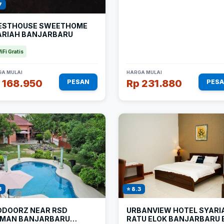
7
ESTHOUSE SWEETHOME
ARIAH BANJARBARU
iFi Gratis
A MULAI
HARGA MULAI
 168.950
Rp 231.880
PESAN
PES
3
⭐ 8.3
DDOORZ NEAR RSD
URBANVIEW HOTEL SYARI
AMAN BANJARBARU
RATU ELOK BANJARBARU 