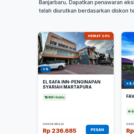
Banjarbaru. Dapatkan penawaran eksk
telah diurutkan berdasarkan diskon ter
HEMAT 20%
⭐ 9
EL SAFA INN-PENGINAPAN
⭐ 8.
SYARIAH MARTAPURA
FA
📶 WiFi Gratis
☕ S
HARGA MULAI
HARG
Rp 236.685
Rp
PESAN