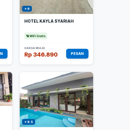
⭐ 9
HOTEL KAYLA SYARIAH
📶 WiFi Gratis
HARGA MULAI
Rp 346.890
AN
PESAN
⭐ 9.5