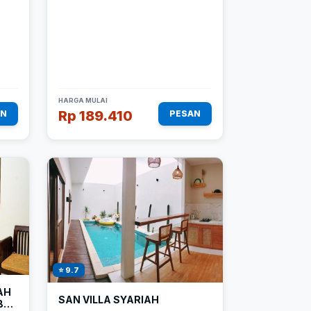
HARGA MULAI
Rp 189.410
AN
PESAN
⭐ 9.7
AH
SAN VILLA SYARIAH
BY