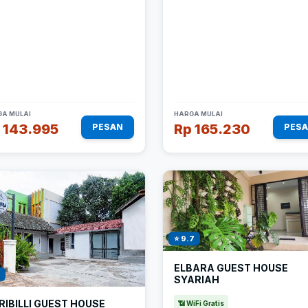
A MULAI
HARGA MULAI
 143.995
Rp 165.230
PESAN
PES
⭐ 9.7
ELBARA GUEST HOUSE
SYARIAH
RIBILLI GUEST HOUSE
📶 WiFi Gratis