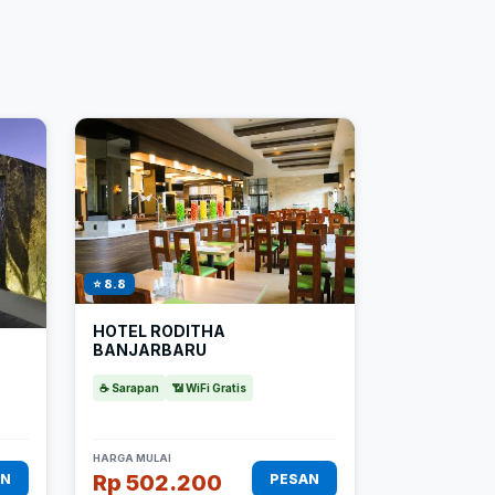
⭐ 8.8
HOTEL RODITHA
BANJARBARU
☕ Sarapan
📶 WiFi Gratis
HARGA MULAI
Rp 502.200
AN
PESAN