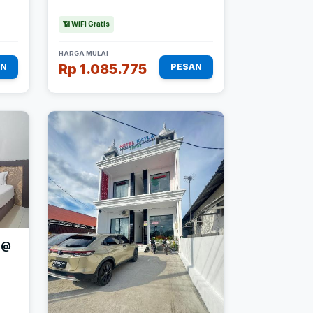
📶 WiFi Gratis
HARGA MULAI
Rp 1.085.775
AN
PESAN
 @