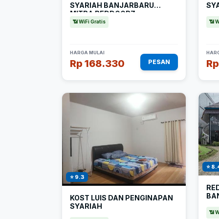
SYARIAH BANJARBARU
SY
MITRA REDDOORZ
📶 WiFi Gratis
📶 W
HARGA MULAI
HARG
Rp 168.330
Rp
PESAN
⭐ 8.
⭐ 9.3
RE
BA
KOST LUIS DAN PENGINAPAN
SYARIAH
📶 W