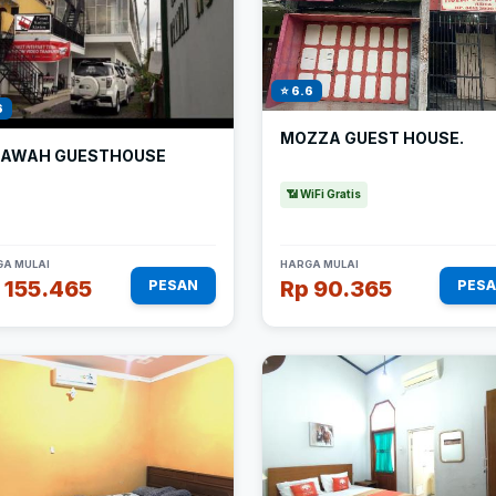
⭐ 6.6
6
MOZZA GUEST HOUSE.
SAWAH GUESTHOUSE
📶 WiFi Gratis
A MULAI
HARGA MULAI
 155.465
Rp 90.365
PESAN
PES