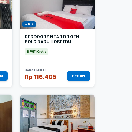
⭐ 8.7
REDDOORZ NEAR DR OEN
SOLO BARU HOSPITAL
📶 WiFi Gratis
HARGA MULAI
Rp 116.405
AN
PESAN