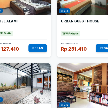
9
⭐ 8.4
TEL ALAMI
URBAN GUEST HOUSE
iFi Gratis
📶 WiFi Gratis
A MULAI
HARGA MULAI
 127.410
Rp 251.410
PESAN
PES
7
⭐ 9.6