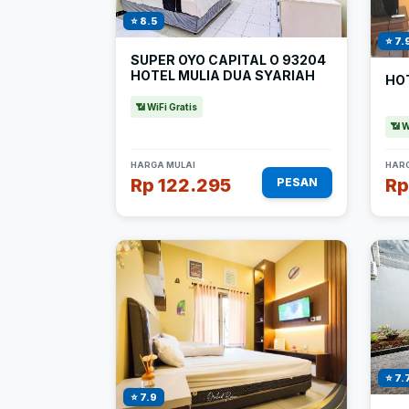
⭐ 8.5
⭐ 7.
SUPER OYO CAPITAL O 93204
HOTEL MULIA DUA SYARIAH
HO
📶 WiFi Gratis
📶 W
HARGA MULAI
HARG
Rp 122.295
Rp
PESAN
⭐ 7.
⭐ 7.9