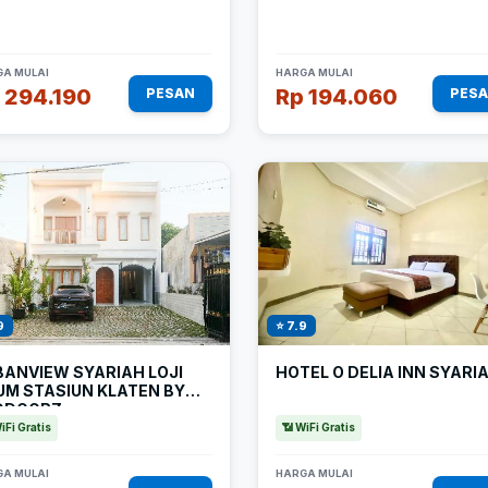
A MULAI
HARGA MULAI
 294.190
Rp 194.060
PESAN
PES
9
⭐ 7.9
BANVIEW SYARIAH LOJI
HOTEL O DELIA INN SYARI
UM STASIUN KLATEN BY
DDOORZ
iFi Gratis
📶 WiFi Gratis
A MULAI
HARGA MULAI