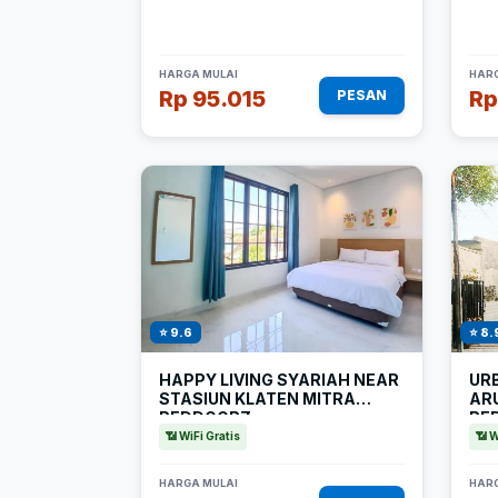
HARGA MULAI
HARG
Rp 95.015
Rp
PESAN
⭐ 9.6
⭐ 8.
HAPPY LIVING SYARIAH NEAR
UR
STASIUN KLATEN MITRA
AR
REDDOORZ
RE
📶 WiFi Gratis
📶 W
HARGA MULAI
HARG