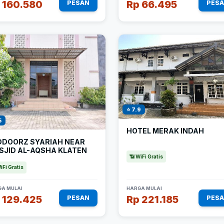
 160.580
Rp 66.495
PESAN
PES
⭐ 7.9
5
HOTEL MERAK INDAH
DDOORZ SYARIAH NEAR
SJID AL-AQSHA KLATEN
📶 WiFi Gratis
iFi Gratis
A MULAI
HARGA MULAI
 129.425
Rp 221.185
PESAN
PES