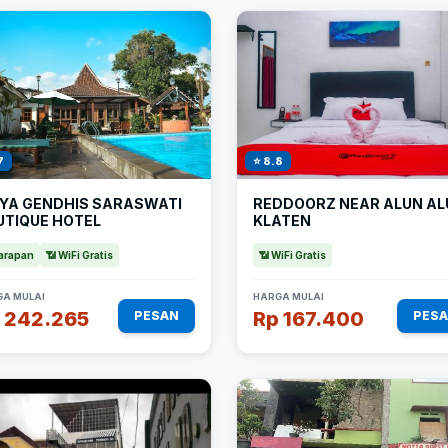
7
⭐ 8.8
IYA GENDHIS SARASWATI
REDDOORZ NEAR ALUN AL
UTIQUE HOTEL
KLATEN
arapan
📶 WiFi Gratis
📶 WiFi Gratis
A MULAI
HARGA MULAI
 242.265
Rp 167.400
PESAN
PES