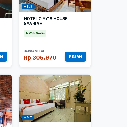
⭐ 8.8
HOTEL O YY'S HOUSE
SYARIAH
📶 WiFi Gratis
HARGA MULAI
Rp 305.970
AN
PESAN
⭐ 3.7