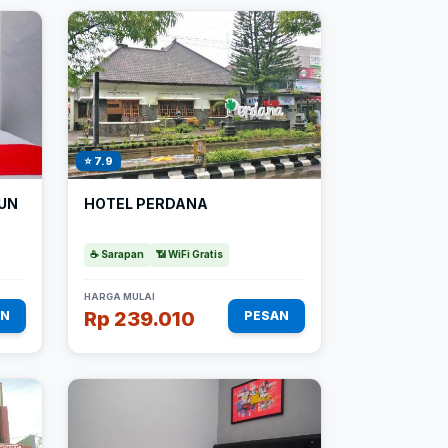
⭐ 7.9
HOTEL PERDANA
UN
☕ Sarapan
📶 WiFi Gratis
HARGA MULAI
Rp 239.010
AN
PESAN