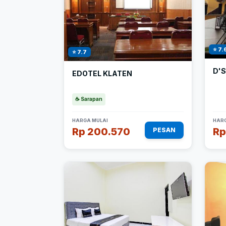
⭐ 7.
⭐ 7.7
D'
EDOTEL KLATEN
☕ Sarapan
HARGA MULAI
HARG
Rp 200.570
Rp
PESAN