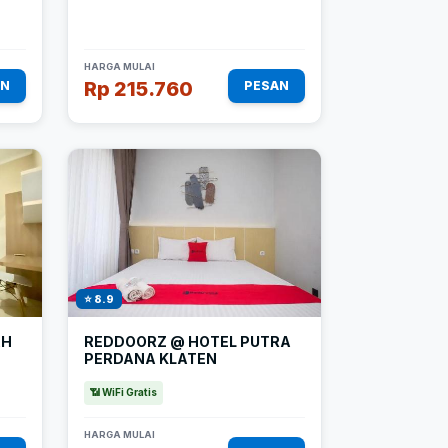
HARGA MULAI
Rp 215.760
AN
PESAN
⭐ 8.9
AH
REDDOORZ @ HOTEL PUTRA
PERDANA KLATEN
📶 WiFi Gratis
HARGA MULAI