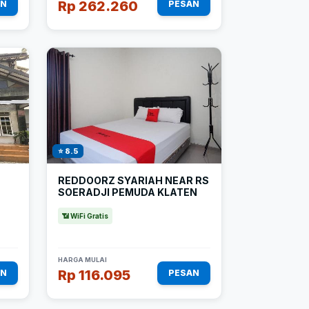
Rp 262.260
AN
PESAN
⭐ 8.5
REDDOORZ SYARIAH NEAR RS
SOERADJI PEMUDA KLATEN
📶 WiFi Gratis
HARGA MULAI
Rp 116.095
AN
PESAN