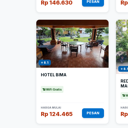
Rp 146.630
Rp
PESAN
⭐ 8.1
⭐ 8.
HOTEL BIMA
RE
MA
📶 WiFi Gratis
📶 W
HARGA MULAI
HARG
Rp 124.465
Rp
PESAN