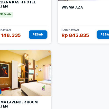
RDANA KASIH HOTEL
ATEN
WISMA AZA
iFi Gratis
A MULAI
HARGA MULAI
 148.335
Rp 845.835
PESAN
PES
LMA LAVENDER ROOM
ATEN