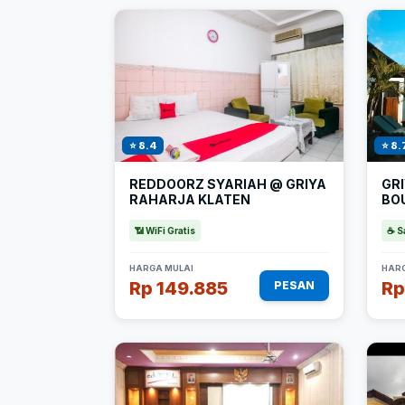
⭐ 8.4
⭐ 8.
REDDOORZ SYARIAH @ GRIYA
GR
RAHARJA KLATEN
BO
📶 WiFi Gratis
☕ S
HARGA MULAI
HARG
Rp 149.885
Rp
PESAN