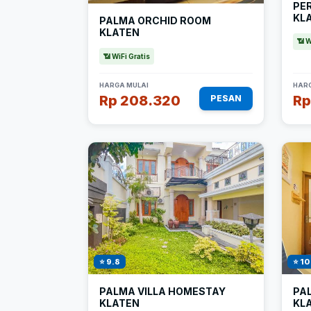
PE
KL
PALMA ORCHID ROOM
KLATEN
📶 W
📶 WiFi Gratis
HARGA MULAI
HARG
Rp 208.320
Rp
PESAN
⭐ 9.8
⭐ 10
PALMA VILLA HOMESTAY
PA
KLATEN
KL