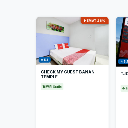
HEMAT 28%
⭐ 5.1
⭐ 8.
CHECK MY GUEST BANAN
TJ
TEMPLE
📶 WiFi Gratis
☕ S