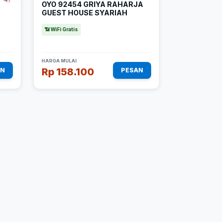
OYO 92454 GRIYA RAHARJA
GUEST HOUSE SYARIAH
📶 WiFi Gratis
HARGA MULAI
Rp 158.100
AN
PESAN