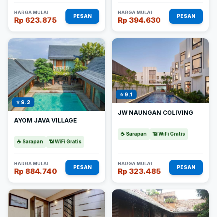
HARGA MULAI
HARGA MULAI
PESAN
PESAN
Rp 623.875
Rp 394.630
⭐ 9.1
⭐ 9.2
JW NAUNGAN COLIVING
AYOM JAVA VILLAGE
☕ Sarapan
📶 WiFi Gratis
☕ Sarapan
📶 WiFi Gratis
HARGA MULAI
HARGA MULAI
PESAN
PESAN
Rp 884.740
Rp 323.485