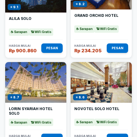
⭐ 8.2
⭐ 9.1
GRAND ORCHID HOTEL
ALILA SOLO
☕ Sarapan
📶 WiFi Gratis
☕ Sarapan
📶 WiFi Gratis
HARGA MULAI
HARGA MULAI
PESAN
PESAN
Rp 900.860
Rp 234.205
⭐ 8.6
⭐ 8.7
NOVOTEL SOLO HOTEL
LORIN SYARIAH HOTEL
SOLO
☕ Sarapan
📶 WiFi Gratis
☕ Sarapan
📶 WiFi Gratis
HARGA MULAI
HARGA MULAI