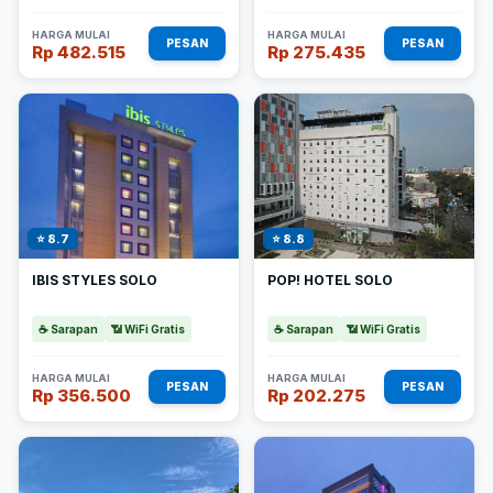
HARGA MULAI
HARGA MULAI
PESAN
PESAN
Rp 482.515
Rp 275.435
⭐ 8.7
⭐ 8.8
IBIS STYLES SOLO
POP! HOTEL SOLO
☕ Sarapan
📶 WiFi Gratis
☕ Sarapan
📶 WiFi Gratis
HARGA MULAI
HARGA MULAI
PESAN
PESAN
Rp 356.500
Rp 202.275