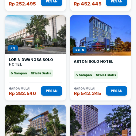
PESAN
PESAN
Rp 252.495
Rp 452.445
⭐ 9
⭐ 8.8
LORIN DWANGSA SOLO
ASTON SOLO HOTEL
HOTEL
☕ Sarapan
📶 WiFi Gratis
☕ Sarapan
📶 WiFi Gratis
HARGA MULAI
HARGA MULAI
PESAN
PESAN
Rp 382.540
Rp 542.345