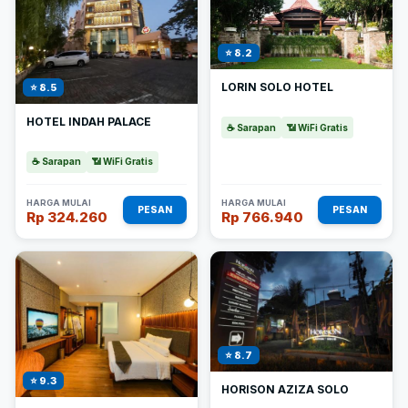
⭐ 8.2
LORIN SOLO HOTEL
⭐ 8.5
HOTEL INDAH PALACE
☕ Sarapan
📶 WiFi Gratis
☕ Sarapan
📶 WiFi Gratis
HARGA MULAI
HARGA MULAI
PESAN
PESAN
Rp 324.260
Rp 766.940
⭐ 8.7
⭐ 9.3
HORISON AZIZA SOLO