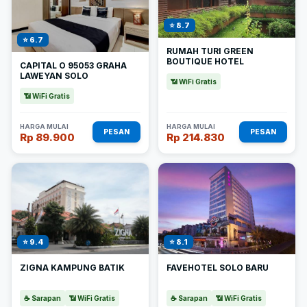
⭐ 8.7
⭐ 6.7
RUMAH TURI GREEN
BOUTIQUE HOTEL
CAPITAL O 95053 GRAHA
LAWEYAN SOLO
📶 WiFi Gratis
📶 WiFi Gratis
HARGA MULAI
HARGA MULAI
PESAN
PESAN
Rp 89.900
Rp 214.830
⭐ 9.4
⭐ 8.1
ZIGNA KAMPUNG BATIK
FAVEHOTEL SOLO BARU
☕ Sarapan
📶 WiFi Gratis
☕ Sarapan
📶 WiFi Gratis