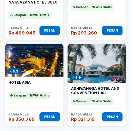
NATA AZANA HOTEL SOLO
☕ Sarapan
📶 WiFi Gratis
☕ Sarapan
📶 WiFi Gratis
HARGA MULAI
HARGA MULAI
PESAN
PESAN
Rp 409.045
Rp 293.260
⭐ 8.3
⭐ 8.9
HOTEL ASIA
ADHIWANGSA HOTEL AND
CONVENTION HALL
☕ Sarapan
📶 WiFi Gratis
☕ Sarapan
📶 WiFi Gratis
HARGA MULAI
HARGA MULAI
PESAN
PESAN
Rp 350.765
Rp 321.315