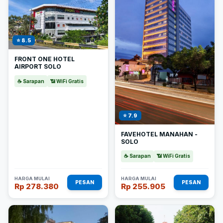
⭐ 8.5
FRONT ONE HOTEL
AIRPORT SOLO
☕ Sarapan
📶 WiFi Gratis
⭐ 7.9
FAVEHOTEL MANAHAN -
SOLO
☕ Sarapan
📶 WiFi Gratis
HARGA MULAI
HARGA MULAI
PESAN
PESAN
Rp 278.380
Rp 255.905