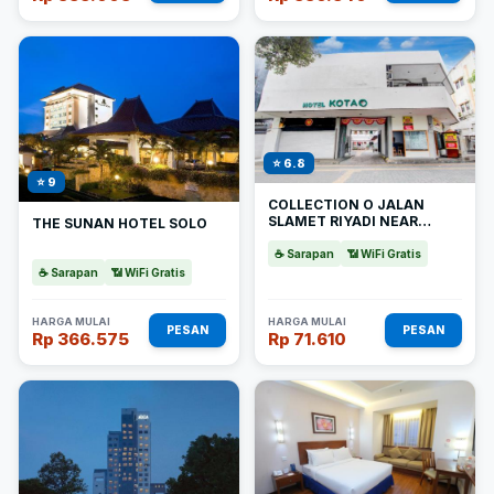
⭐ 6.8
⭐ 9
COLLECTION O JALAN
SLAMET RIYADI NEAR
THE SUNAN HOTEL SOLO
KAMPUNG BATIK KAUMAN
FORMERLY HOTEL GRAND
☕ Sarapan
📶 WiFi Gratis
KOTA
☕ Sarapan
📶 WiFi Gratis
HARGA MULAI
HARGA MULAI
PESAN
PESAN
Rp 366.575
Rp 71.610