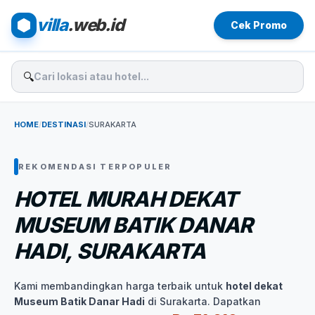
villa
.web.id
Cek Promo
🔍
HOME
/
DESTINASI
/
SURAKARTA
REKOMENDASI TERPOPULER
HOTEL MURAH DEKAT
MUSEUM BATIK DANAR
HADI, SURAKARTA
Kami membandingkan harga terbaik untuk
hotel dekat
Museum Batik Danar Hadi
di Surakarta. Dapatkan