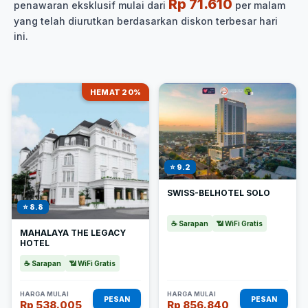
Rp 71.610
penawaran eksklusif mulai dari
per malam
yang telah diurutkan berdasarkan diskon terbesar hari
ini.
HEMAT 20%
⭐ 9.2
SWISS-BELHOTEL SOLO
⭐ 8.8
☕ Sarapan
📶 WiFi Gratis
MAHALAYA THE LEGACY
HOTEL
☕ Sarapan
📶 WiFi Gratis
HARGA MULAI
HARGA MULAI
PESAN
PESAN
Rp 538.005
Rp 856.840