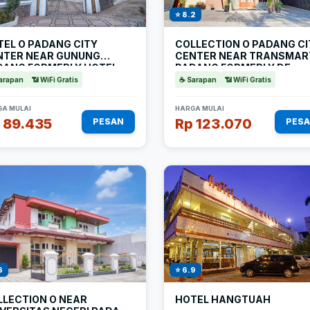
⭐ 8.2
TEL O PADANG CITY
COLLECTION O PADANG CI
NTER NEAR GUNUNG
CENTER NEAR TRANSMAR
DANG FORMERLY HOTEL
PADANG FORMERLY DE
RIAENDIKA
ORCHIDS
arapan
📶 WiFi Gratis
☕ Sarapan
📶 WiFi Gratis
A MULAI
HARGA MULAI
 89.435
Rp 123.070
PESAN
PES
6
⭐ 6.9
LLECTION O NEAR
HOTEL HANGTUAH