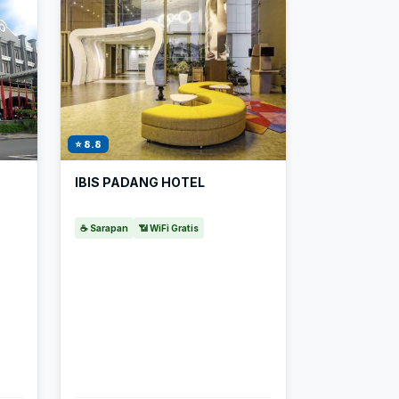
⭐ 8.8
IBIS PADANG HOTEL
☕ Sarapan
📶 WiFi Gratis