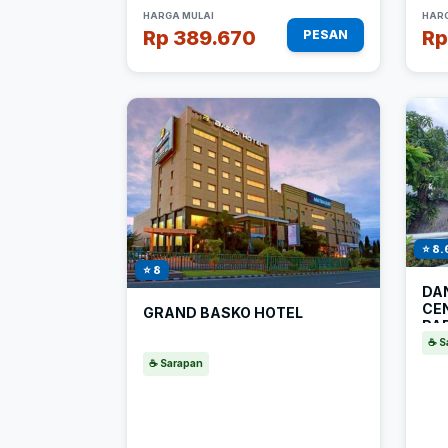
HARGA MULAI
HARG
Rp 389.670
Rp
PESAN
⭐ 8.
⭐ 8
DA
CE
GRAND BASKO HOTEL
PA
FIT
☕ S
☕ Sarapan