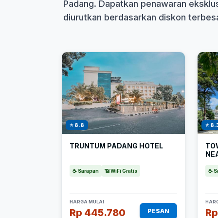
Padang. Dapatkan penawaran eksklusi
diurutkan berdasarkan diskon terbesar
⭐ 8.8
⭐ 8.
TRUNTUM PADANG HOTEL
TO
NE
☕ Sarapan
📶 WiFi Gratis
☕ S
HARGA MULAI
HARG
Rp 445.780
Rp
PESAN