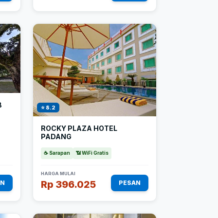
B
⭐ 8.2
ROCKY PLAZA HOTEL
PADANG
☕ Sarapan
📶 WiFi Gratis
HARGA MULAI
Rp 396.025
AN
PESAN