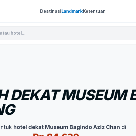
Destinasi
Landmark
Ketentuan
H DEKAT MUSEUM B
NG
untuk
hotel dekat Museum Bagindo Aziz Chan
di