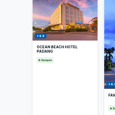
⭐ 8.8
OCEAN BEACH HOTEL
PADANG
☕ Sarapan
⭐ 8.
FA
☕ S