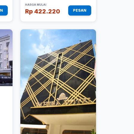
HARGA MULAI
Rp 422.220
AN
PESAN