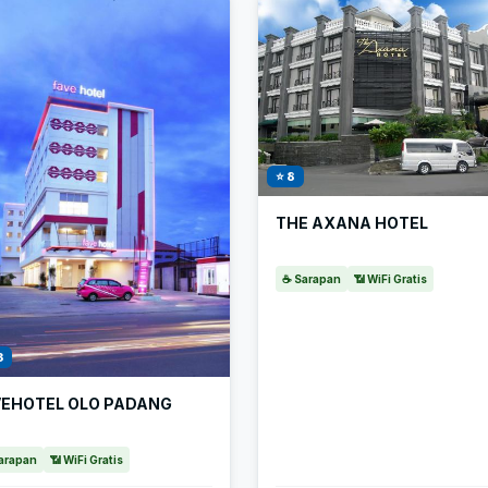
⭐ 8
THE AXANA HOTEL
☕ Sarapan
📶 WiFi Gratis
3
VEHOTEL OLO PADANG
arapan
📶 WiFi Gratis