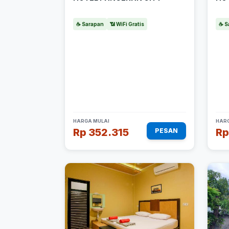
☕ Sarapan
📶 WiFi Gratis
☕ S
HARGA MULAI
HARG
Rp 352.315
Rp
PESAN