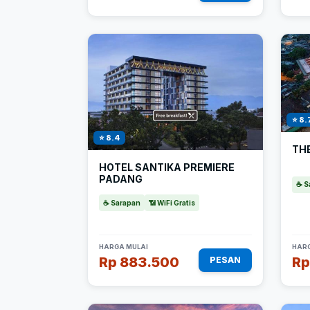
⭐ 8.
⭐ 8.4
TH
HOTEL SANTIKA PREMIERE
PADANG
☕ S
☕ Sarapan
📶 WiFi Gratis
HARGA MULAI
HARG
Rp 883.500
Rp
PESAN