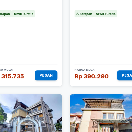
arapan
📶 WiFi Gratis
☕ Sarapan
📶 WiFi Gratis
A MULAI
HARGA MULAI
 315.735
Rp 390.290
PESAN
PES