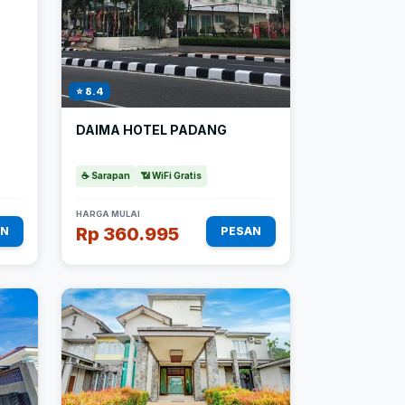
⭐ 8.4
DAIMA HOTEL PADANG
☕ Sarapan
📶 WiFi Gratis
HARGA MULAI
Rp 360.995
AN
PESAN