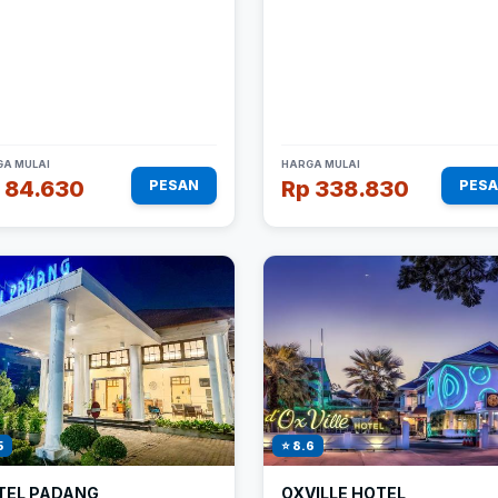
A MULAI
HARGA MULAI
 84.630
Rp 338.830
PESAN
PES
5
⭐ 8.6
TEL PADANG
OXVILLE HOTEL