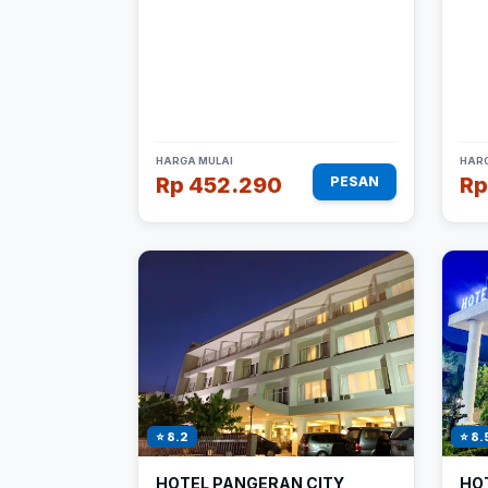
HARGA MULAI
HARG
Rp 452.290
Rp
PESAN
⭐ 8.2
⭐ 8.
HOTEL PANGERAN CITY
HO