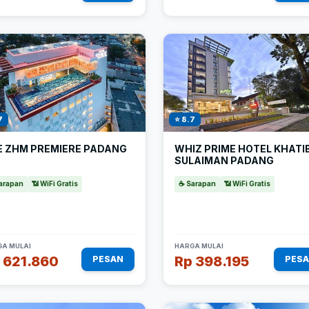
7
⭐ 8.7
E ZHM PREMIERE PADANG
WHIZ PRIME HOTEL KHATI
SULAIMAN PADANG
arapan
📶 WiFi Gratis
☕ Sarapan
📶 WiFi Gratis
A MULAI
HARGA MULAI
 621.860
Rp 398.195
PESAN
PES