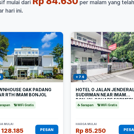
Rp 84.630
f mulai dari
per malam yang tela
 hari ini.
3
⭐ 7.6
WNHOUSE OAK PADANG
HOTEL O JALAN JENDERA
AR RTH IMAM BONJOL
SUDIRMAN NEAR IMAM
BONJOL SQUARE FORMER
NELVI GUEST HOUSE
arapan
📶 WiFi Gratis
☕ Sarapan
📶 WiFi Gratis
A MULAI
HARGA MULAI
 128.185
Rp 85.250
PESAN
PES