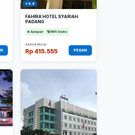
⭐ 9.4
FAHIRA HOTEL SYARIAH
PADANG
☕ Sarapan
📶 WiFi Gratis
HARGA MULAI
Rp 415.555
AN
PESAN