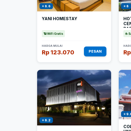
⭐ 8.6
⭐ 8
YANI HOMESTAY
HO
CE
PA
FIT
📶 WiFi Gratis
☕ S
HARGA MULAI
HARG
Rp 123.070
Rp
PESAN
⭐ 9.
⭐ 8.2
CO