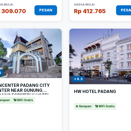
A MULAI
HARGA MULAI
 309.070
Rp 412.765
PESAN
PES
6
⭐ 8.3
NCENTER PADANG CITY
NTER NEAR GUNUNG
HW HOTEL PADANG
DANG FORMERLY HOTEL
RIAENDIKA
arapan
📶 WiFi Gratis
☕ Sarapan
📶 WiFi Gratis