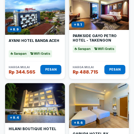
⭐ 9.1
⭐ 8.9
PARKSIDE GAYO PETRO
HOTEL - TAKENGON
AYANI HOTEL BANDA ACEH
☕ Sarapan
📶 WiFi Gratis
☕ Sarapan
📶 WiFi Gratis
HARGA MULAI
HARGA MULAI
PESAN
PESAN
Rp 344.565
Rp 488.715
⭐ 9.4
⭐ 8.6
HILANI BOUTIQUE HOTEL
GARUDA HOTEL BY