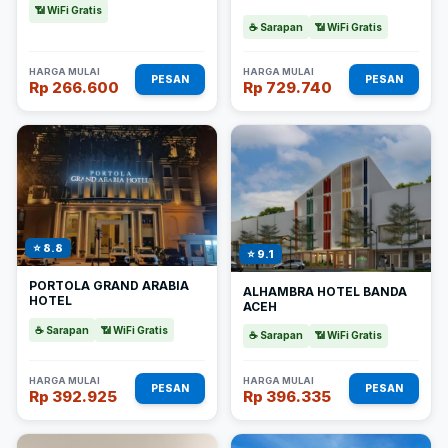
📶 WiFi Gratis
☕ Sarapan
📶 WiFi Gratis
HARGA MULAI
HARGA MULAI
PESAN
PESAN
Rp 266.600
Rp 729.740
⭐ 8.8
⭐ 9.1
PORTOLA GRAND ARABIA
ALHAMBRA HOTEL BANDA
HOTEL
ACEH
☕ Sarapan
📶 WiFi Gratis
☕ Sarapan
📶 WiFi Gratis
HARGA MULAI
HARGA MULAI
PESAN
PESAN
Rp 392.925
Rp 396.335