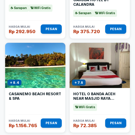
CALANDRA
☕ Sarapan
📶 WiFi Gratis
☕ Sarapan
📶 WiFi Gratis
HARGA MULAI
HARGA MULAI
PESAN
PESAN
Rp 292.950
Rp 375.720
⭐ 8.4
⭐ 7.8
CASANEMO BEACH RESORT
HOTEL O BANDA ACEH
& SPA
NEAR MASJID RAYA
BAITURRAHMAN FORMERLY
WISMA TSACITA
📶 WiFi Gratis
HARGA MULAI
HARGA MULAI
PESAN
PESAN
Rp 1.156.765
Rp 72.385