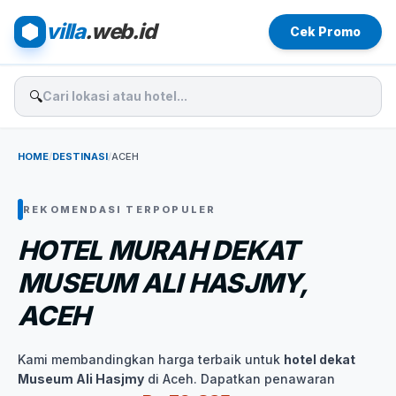
villa
.web.id
Cek Promo
🔍
HOME
/
DESTINASI
/
ACEH
REKOMENDASI TERPOPULER
HOTEL MURAH DEKAT
MUSEUM ALI HASJMY,
ACEH
Kami membandingkan harga terbaik untuk
hotel dekat
Museum Ali Hasjmy
di Aceh. Dapatkan penawaran