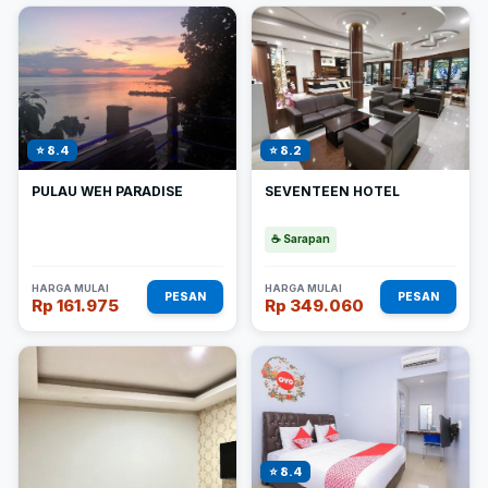
⭐ 8.4
⭐ 8.2
PULAU WEH PARADISE
SEVENTEEN HOTEL
☕ Sarapan
HARGA MULAI
HARGA MULAI
PESAN
PESAN
Rp 161.975
Rp 349.060
⭐ 8.4