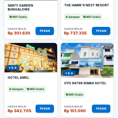
THE HAWK'S NEST RESORT
SANTI GARDEN
BUNGALOWS
☕ Sarapan
📶 WiFi Gratis
📶 WiFi Gratis
HARGA MULAI
HARGA MULAI
PESAN
PESAN
Rp 301.630
Rp 737.335
⭐ 8.9
⭐ 8.6
HOTEL AMEL
OYO 94799 SIWAH HOTEL
☕ Sarapan
📶 WiFi Gratis
📶 WiFi Gratis
HARGA MULAI
HARGA MULAI
PESAN
PESAN
Rp 342.705
Rp 101.060