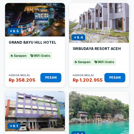
⭐ 8.5
⭐ 8.4
GRAND BAYU HILL HOTEL
SRIBUDAYA RESORT ACEH
☕ Sarapan
📶 WiFi Gratis
☕ Sarapan
📶 WiFi Gratis
HARGA MULAI
HARGA MULAI
PESAN
PESAN
Rp 358.205
Rp 1.202.955
⭐ 8.1