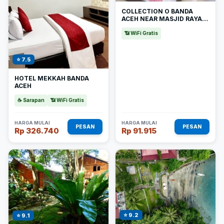
COLLECTION O BANDA
ACEH NEAR MASJID RAYA
BAITURRAHMAN FORMERLY
HOTEL MULANA
📶 WiFi Gratis
⭐ 7.5
HOTEL MEKKAH BANDA
ACEH
☕ Sarapan
📶 WiFi Gratis
HARGA MULAI
HARGA MULAI
PESAN
PESAN
Rp 326.740
Rp 91.915
⭐ 9.2
⭐ 9.1