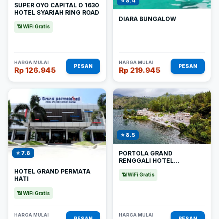
⭐ 8.4
SUPER OYO CAPITAL O 1630
HOTEL SYARIAH RING ROAD
DIARA BUNGALOW
📶 WiFi Gratis
HARGA MULAI
HARGA MULAI
PESAN
PESAN
Rp 126.945
Rp 219.945
⭐ 8.5
PORTOLA GRAND
⭐ 7.8
RENGGALI HOTEL
TAKENGON
HOTEL GRAND PERMATA
📶 WiFi Gratis
HATI
📶 WiFi Gratis
HARGA MULAI
HARGA MULAI
PESAN
PESAN