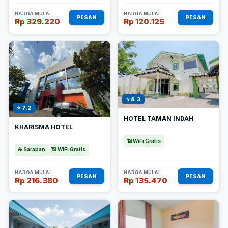
HARGA MULAI
HARGA MULAI
PESAN
PESAN
Rp 329.220
Rp 120.125
⭐ 8.3
⭐ 7.2
HOTEL TAMAN INDAH
KHARISMA HOTEL
📶 WiFi Gratis
☕ Sarapan
📶 WiFi Gratis
HARGA MULAI
HARGA MULAI
PESAN
PESAN
Rp 216.380
Rp 135.470