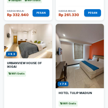
☕ Sarapan
📶 WiFi Gratis
HARGA MULAI
HARGA MULAI
PESAN
PESAN
Rp 332.940
Rp 261.330
⭐ 9.3
URBANVIEW HOUSE OF
IKIGAI
📶 WiFi Gratis
⭐ 7.6
HOTEL TULIP MADIUN
📶 WiFi Gratis