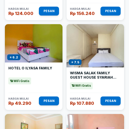
HARGA MULAI
HARGA MULAI
PESAN
PESAN
Rp 124.000
Rp 156.240
⭐ 6.2
⭐ 7.5
HOTEL O ILYASA FAMILY
WISMA SALAK FAMILY
GUEST HOUSE SYARIAH
📶 WiFi Gratis
REDPARTNER
📶 WiFi Gratis
HARGA MULAI
HARGA MULAI
PESAN
PESAN
Rp 49.290
Rp 107.880