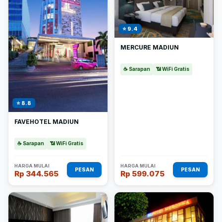
⭐ 9.4
MERCURE MADIUN
☕ Sarapan
📶 WiFi Gratis
⭐ 8.8
FAVEHOTEL MADIUN
☕ Sarapan
📶 WiFi Gratis
HARGA MULAI
HARGA MULAI
PESAN
PESAN
Rp 344.565
Rp 599.075