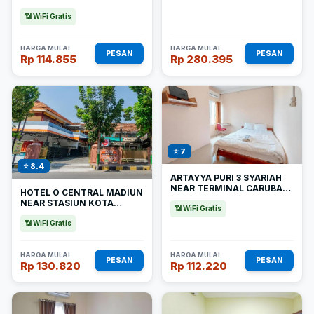
📶 WiFi Gratis
HARGA MULAI
HARGA MULAI
PESAN
PESAN
Rp 114.855
Rp 280.395
⭐ 7
⭐ 8.4
ARTAYYA PURI 3 SYARIAH
NEAR TERMINAL CARUBAN
HOTEL O CENTRAL MADIUN
MITRA REDDOORZ
NEAR STASIUN KOTA
📶 WiFi Gratis
MADIUN
📶 WiFi Gratis
HARGA MULAI
HARGA MULAI
PESAN
PESAN
Rp 130.820
Rp 112.220