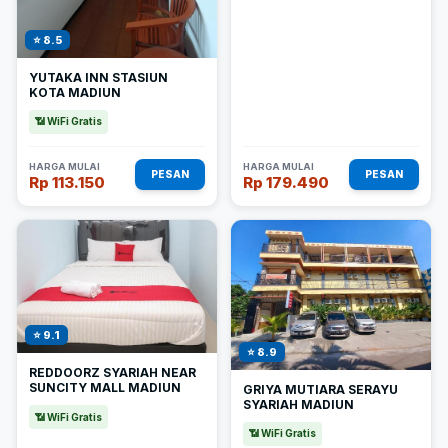
⭐ 8.5
YUTAKA INN STASIUN
KOTA MADIUN
📶 WiFi Gratis
HARGA MULAI
HARGA MULAI
PESAN
PESAN
Rp 113.150
Rp 179.490
⭐ 9.1
⭐ 8.9
REDDOORZ SYARIAH NEAR
SUNCITY MALL MADIUN
GRIYA MUTIARA SERAYU
SYARIAH MADIUN
📶 WiFi Gratis
📶 WiFi Gratis