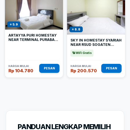
⭐ 5.9
⭐ 8.8
ARTAYYA PURI HOMESTAY
NEAR TERMINAL PURABAYA
SKY IN HOMESTAY SYARIAH
MADIUN MITRA REDDOORZ
NEAR RSUD SOGATEN
MITRA REDDOORZ
📶 WiFi Gratis
HARGA MULAI
HARGA MULAI
PESAN
PESAN
Rp 104.780
Rp 200.570
PANDUAN LENGKAP MEMILIH