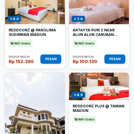
⭐ 8.3
⭐ 7.4
REDDOORZ @ PANGLIMA
ARTAYYA PURI 2 NEAR
SUDIRMAN MADIUN
ALUN ALUN CARUBAN
MITRA REDDOORZ
📶 WiFi Gratis
📶 WiFi Gratis
HARGA MULAI
HARGA MULAI
PESAN
PESAN
Rp 152.365
Rp 100.130
⭐ 8.9
REDDOORZ PLUS @ TAMAN
MADIUN
📶 WiFi Gratis