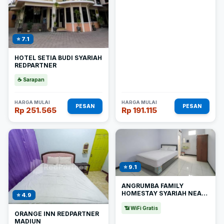
⭐ 7.1
HOTEL SETIA BUDI SYARIAH
REDPARTNER
☕ Sarapan
HARGA MULAI
HARGA MULAI
PESAN
PESAN
Rp 251.565
Rp 191.115
⭐ 9.1
ANGRUMBA FAMILY
HOMESTAY SYARIAH NEAR
⭐ 4.9
RSUD CARUBAN
📶 WiFi Gratis
ORANGE INN REDPARTNER
MADIUN