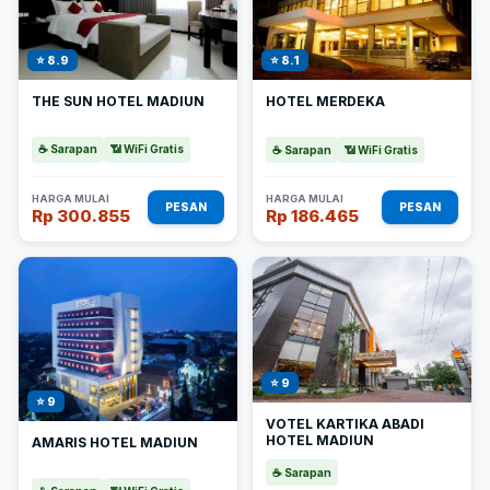
⭐ 8.9
⭐ 8.1
THE SUN HOTEL MADIUN
HOTEL MERDEKA
☕ Sarapan
📶 WiFi Gratis
☕ Sarapan
📶 WiFi Gratis
HARGA MULAI
HARGA MULAI
PESAN
PESAN
Rp 300.855
Rp 186.465
⭐ 9
⭐ 9
VOTEL KARTIKA ABADI
HOTEL MADIUN
AMARIS HOTEL MADIUN
☕ Sarapan