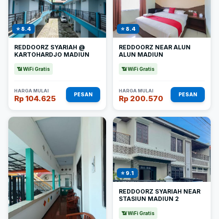
⭐ 8.4
⭐ 8.4
REDDOORZ SYARIAH @
REDDOORZ NEAR ALUN
KARTOHARDJO MADIUN
ALUN MADIUN
📶 WiFi Gratis
📶 WiFi Gratis
HARGA MULAI
HARGA MULAI
PESAN
PESAN
Rp 104.625
Rp 200.570
⭐ 9.1
REDDOORZ SYARIAH NEAR
STASIUN MADIUN 2
📶 WiFi Gratis