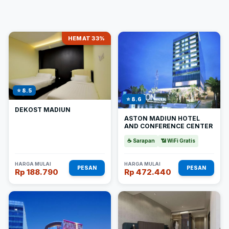
HEMAT 33%
⭐ 8.5
⭐ 8.6
DEKOST MADIUN
ASTON MADIUN HOTEL
AND CONFERENCE CENTER
☕ Sarapan
📶 WiFi Gratis
HARGA MULAI
HARGA MULAI
PESAN
PESAN
Rp 188.790
Rp 472.440