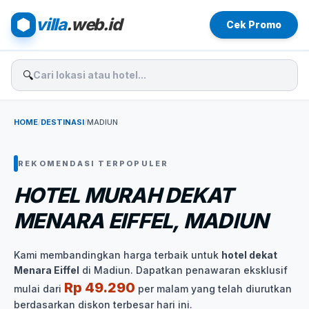
villa
.web.id
Cek Promo
🔍
HOME
/
DESTINASI
/
MADIUN
REKOMENDASI TERPOPULER
HOTEL MURAH DEKAT
MENARA EIFFEL, MADIUN
Kami membandingkan harga terbaik untuk
hotel dekat
Menara Eiffel
di Madiun. Dapatkan penawaran eksklusif
Rp 49.290
mulai dari
per malam yang telah diurutkan
berdasarkan diskon terbesar hari ini.