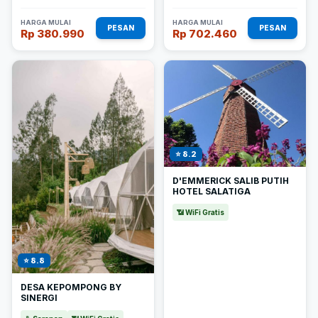
HARGA MULAI
HARGA MULAI
PESAN
PESAN
Rp 380.990
Rp 702.460
⭐ 8.2
D'EMMERICK SALIB PUTIH
HOTEL SALATIGA
📶 WiFi Gratis
⭐ 8.8
DESA KEPOMPONG BY
SINERGI