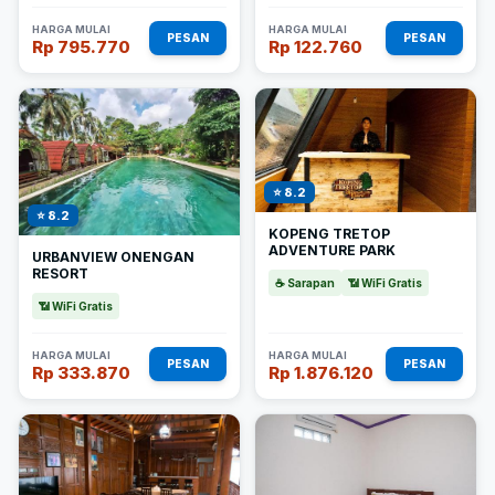
HARGA MULAI
HARGA MULAI
PESAN
PESAN
Rp 795.770
Rp 122.760
⭐ 8.2
⭐ 8.2
KOPENG TRETOP
ADVENTURE PARK
URBANVIEW ONENGAN
RESORT
☕ Sarapan
📶 WiFi Gratis
📶 WiFi Gratis
HARGA MULAI
HARGA MULAI
PESAN
PESAN
Rp 333.870
Rp 1.876.120