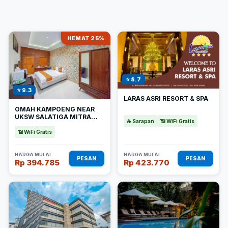
HEMAT 25%
⭐ 8.7
⭐ 9.3
LARAS ASRI RESORT & SPA
OMAH KAMPOENG NEAR
UKSW SALATIGA MITRA
☕ Sarapan
📶 WiFi Gratis
REDDOORZ
📶 WiFi Gratis
HARGA MULAI
HARGA MULAI
PESAN
PESAN
Rp 394.785
Rp 423.770