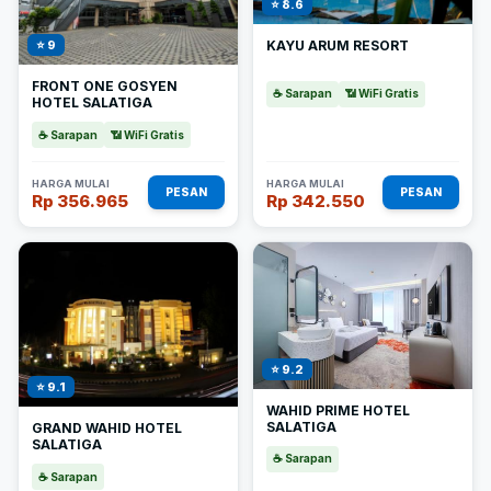
⭐ 8.6
KAYU ARUM RESORT
⭐ 9
FRONT ONE GOSYEN
☕ Sarapan
📶 WiFi Gratis
HOTEL SALATIGA
☕ Sarapan
📶 WiFi Gratis
HARGA MULAI
HARGA MULAI
PESAN
PESAN
Rp 356.965
Rp 342.550
⭐ 9.2
⭐ 9.1
WAHID PRIME HOTEL
SALATIGA
GRAND WAHID HOTEL
SALATIGA
☕ Sarapan
☕ Sarapan