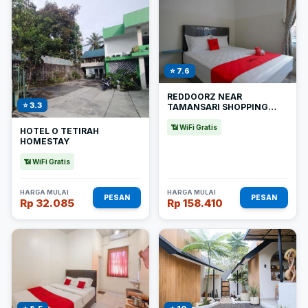
⭐ 7.6
REDDOORZ NEAR
⭐ 3.3
TAMANSARI SHOPPING
CENTER SALATIGA
📶 WiFi Gratis
HOTEL O TETIRAH
HOMESTAY
📶 WiFi Gratis
HARGA MULAI
HARGA MULAI
PESAN
PESAN
Rp 32.085
Rp 158.410