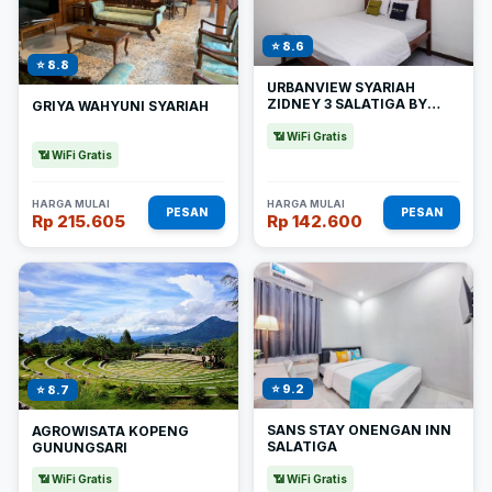
⭐ 8.6
⭐ 8.8
URBANVIEW SYARIAH
ZIDNEY 3 SALATIGA BY
GRIYA WAHYUNI SYARIAH
REDDOORZ
📶 WiFi Gratis
📶 WiFi Gratis
HARGA MULAI
HARGA MULAI
PESAN
PESAN
Rp 215.605
Rp 142.600
⭐ 9.2
⭐ 8.7
SANS STAY ONENGAN INN
AGROWISATA KOPENG
SALATIGA
GUNUNGSARI
📶 WiFi Gratis
📶 WiFi Gratis