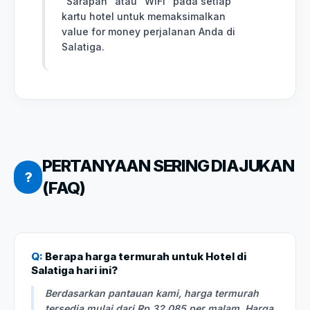
"Sarapan" atau "WiFi" pada setiap
kartu hotel untuk memaksimalkan
value for money perjalanan Anda di
Salatiga.
PERTANYAAN SERING DIAJUKAN
?
(FAQ)
Q:
Berapa harga termurah untuk Hotel di
Salatiga hari ini?
Berdasarkan pantauan kami, harga termurah
tersedia mulai dari Rp 32.085 per malam. Harga