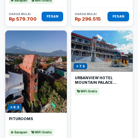
☕ Sarapan
📶 WiFi Gratis
HARGA MULAI
HARGA MULAI
PESAN
PESAN
Rp 579.700
Rp 296.515
⭐ 7.5
URBANVIEW HOTEL
MOUNTAIN PALACE
KOPENG BY REDDOORZ
📶 WiFi Gratis
⭐ 9.3
PITUROOMS
☕ Sarapan
📶 WiFi Gratis