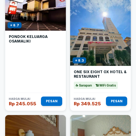
⭐ 8.7
PONDOK KELUARGA
OSAMALIKI
⭐ 8.3
ONE SIX EIGHT OX HOTEL &
RESTAURANT
☕ Sarapan
📶 WiFi Gratis
HARGA MULAI
HARGA MULAI
PESAN
PESAN
Rp 245.055
Rp 349.525