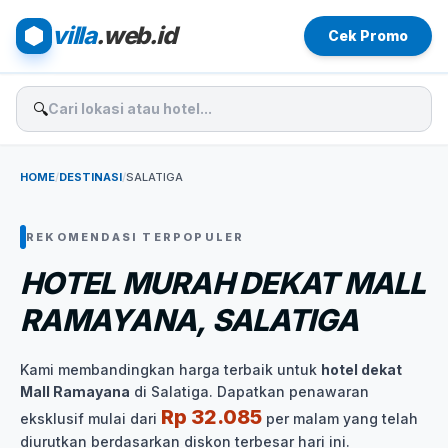
villa
.web.id
Cek Promo
🔍
HOME
/
DESTINASI
/
SALATIGA
REKOMENDASI TERPOPULER
HOTEL MURAH DEKAT MALL
RAMAYANA, SALATIGA
Kami membandingkan harga terbaik untuk
hotel dekat
Mall Ramayana
di Salatiga. Dapatkan penawaran
Rp 32.085
eksklusif mulai dari
per malam yang telah
diurutkan berdasarkan diskon terbesar hari ini.