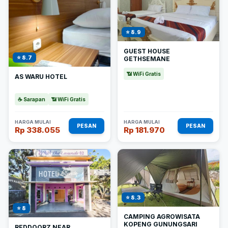
⭐ 8.9
GUEST HOUSE
⭐ 8.7
GETHSEMANE
📶 WiFi Gratis
AS WARU HOTEL
☕ Sarapan
📶 WiFi Gratis
HARGA MULAI
HARGA MULAI
PESAN
PESAN
Rp 338.055
Rp 181.970
⭐ 8.3
⭐ 8
CAMPING AGROWISATA
KOPENG GUNUNGSARI
REDDOORZ NEAR