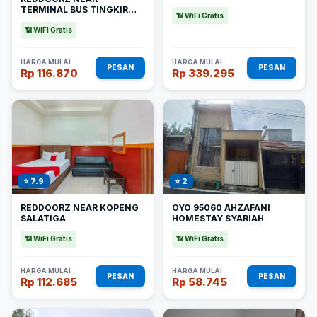
TERMINAL BUS TINGKIR
📶 WiFi Gratis
SALATIGA
📶 WiFi Gratis
HARGA MULAI
HARGA MULAI
PESAN
PESAN
Rp 116.870
Rp 339.295
⭐ 7.9
⭐ 2
REDDOORZ NEAR KOPENG
OYO 95060 AHZAFANI
SALATIGA
HOMESTAY SYARIAH
📶 WiFi Gratis
📶 WiFi Gratis
HARGA MULAI
HARGA MULAI
PESAN
PESAN
Rp 112.685
Rp 58.745