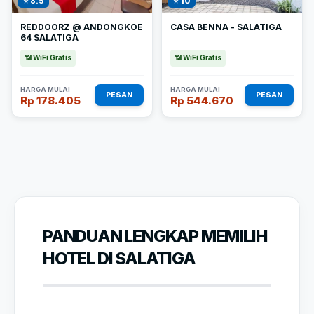
⭐ 8.5
⭐ 10
REDDOORZ @ ANDONGKOE
CASA BENNA - SALATIGA
64 SALATIGA
📶 WiFi Gratis
📶 WiFi Gratis
HARGA MULAI
HARGA MULAI
PESAN
PESAN
Rp 178.405
Rp 544.670
PANDUAN LENGKAP MEMILIH
HOTEL DI SALATIGA