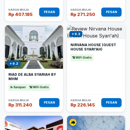
HARGA MULAI
HARGA MULAI
PESAN
PESAN
Rp 407.185
Rp 271.250
⭐ 9.3
NIRVANA HOUSE (GUEST
HOUSE SYARI'AH)
📶 WiFi Gratis
⭐ 9.2
RIAD DE ALBA SYARIAH BY
MHM
☕ Sarapan
📶 WiFi Gratis
HARGA MULAI
HARGA MULAI
PESAN
PESAN
Rp 311.240
Rp 226.145