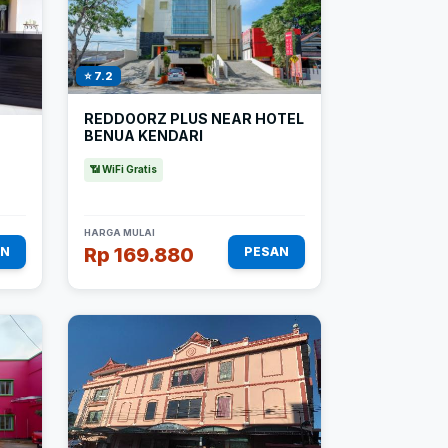
⭐ 7.2
REDDOORZ PLUS NEAR HOTEL
BENUA KENDARI
📶 WiFi Gratis
HARGA MULAI
Rp 169.880
AN
PESAN