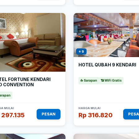
⭐ 9
HOTEL QUBAH 9 KENDARI
TEL FORTUNE KENDARI
☕ Sarapan
📶 WiFi Gratis
D CONVENTION
arapan
A MULAI
HARGA MULAI
 297.135
Rp 316.820
PESAN
PES