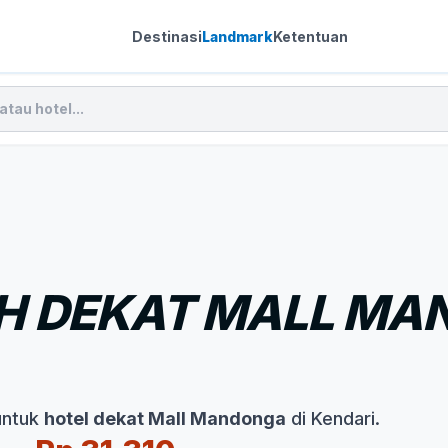
Destinasi
Landmark
Ketentuan
H DEKAT MALL MA
untuk
hotel dekat Mall Mandonga
di Kendari.