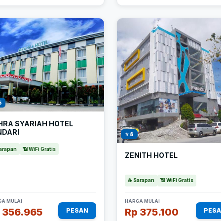
5
HRA SYARIAH HOTEL
NDARI
⭐ 8
arapan
📶 WiFi Gratis
ZENITH HOTEL
☕ Sarapan
📶 WiFi Gratis
A MULAI
HARGA MULAI
 356.965
Rp 375.100
PESAN
PES