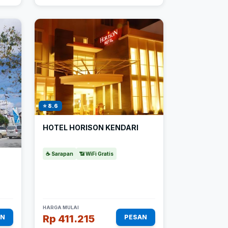
⭐ 8.6
HOTEL HORISON KENDARI
☕ Sarapan
📶 WiFi Gratis
HARGA MULAI
Rp 411.215
AN
PESAN