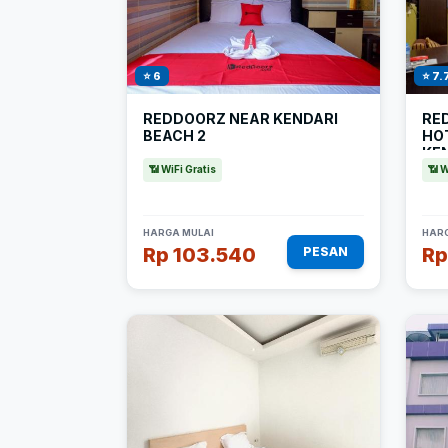
⭐ 6
⭐ 7.
REDDOORZ NEAR KENDARI
RE
BEACH 2
HO
KE
📶 WiFi Gratis
📶 W
HARGA MULAI
HARG
Rp 103.540
Rp
PESAN