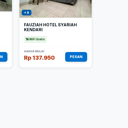
⭐ 8
FAUZIAH HOTEL SYARIAH
KENDARI
📶 WiFi Gratis
HARGA MULAI
Rp 137.950
AN
PESAN