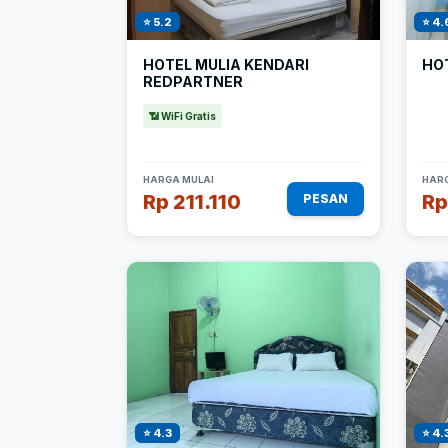
⭐ 5.2
⭐ 4.
HOTEL MULIA KENDARI
HO
REDPARTNER
📶 WiFi Gratis
HARGA MULAI
HARG
Rp 211.110
Rp
PESAN
⭐ 4.3
⭐ 4.