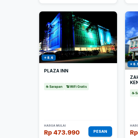
⭐ 8.6
⭐ 8.
PLAZA INN
ZA
KE
☕ Sarapan
📶 WiFi Gratis
☕ S
HARGA MULAI
HARG
Rp 473.990
Rp
PESAN