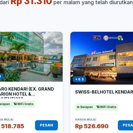
Rp 31.310
dari
per malam yang telah diurutkan
8
⭐ 8.5
RO KENDARI (EX. GRAND
SWISS-BELHOTEL KENDAR
ARION HOTEL &
NVENTION)
arapan
📶 WiFi Gratis
☕ Sarapan
📶 WiFi Gratis
A MULAI
HARGA MULAI
 518.785
Rp 526.690
PESAN
PES