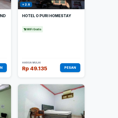
⭐ 2.8
AND
HOTEL O PURI HOMESTAY
📶 WiFi Gratis
HARGA MULAI
Rp 49.135
AN
PESAN