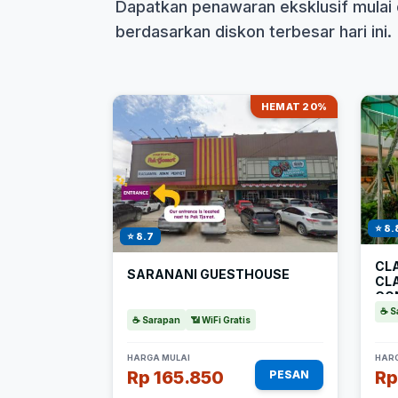
Dapatkan penawaran eksklusif mulai 
berdasarkan diskon terbesar hari ini.
HEMAT 20%
⭐ 8.
⭐ 8.7
CLA
SARANANI GUESTHOUSE
CL
CO
☕ S
☕ Sarapan
📶 WiFi Gratis
HARGA MULAI
HARG
Rp 165.850
Rp
PESAN