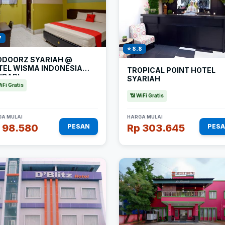
7
⭐ 8.8
DDOORZ SYARIAH @
TEL WISMA INDONESIA
TROPICAL POINT HOTEL
NDARI
SYARIAH
iFi Gratis
📶 WiFi Gratis
A MULAI
HARGA MULAI
 98.580
Rp 303.645
PESAN
PES