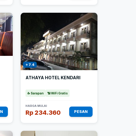
⭐ 7.4
ATHAYA HOTEL KENDARI
☕ Sarapan
📶 WiFi Gratis
HARGA MULAI
Rp 234.360
AN
PESAN