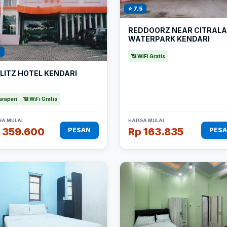
⭐ 7.5
REDDOORZ NEAR CITRAL
WATERPARK KENDARI
1
📶 WiFi Gratis
LITZ HOTEL KENDARI
arapan
📶 WiFi Gratis
A MULAI
HARGA MULAI
 359.600
Rp 163.835
PESAN
PES