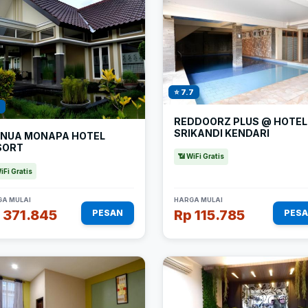
⭐ 7.7
REDDOORZ PLUS @ HOTEL
SRIKANDI KENDARI
NUA MONAPA HOTEL
SORT
📶 WiFi Gratis
iFi Gratis
A MULAI
HARGA MULAI
 371.845
Rp 115.785
PESAN
PES