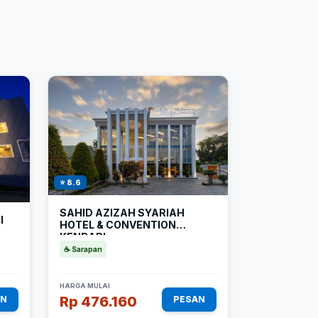
⭐ 8.6
SAHID AZIZAH SYARIAH
I
HOTEL & CONVENTION
KENDARI
☕ Sarapan
HARGA MULAI
Rp 476.160
AN
PESAN