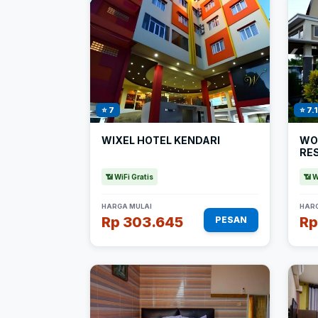
⭐ 7
⭐ 7.1
WIXEL HOTEL KENDARI
WO
RE
📶 WiFi Gratis
📶 W
HARGA MULAI
HARG
Rp 303.645
Rp
PESAN