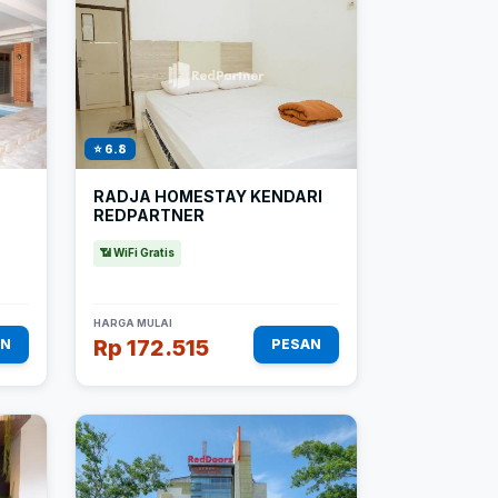
⭐ 6.8
RADJA HOMESTAY KENDARI
REDPARTNER
📶 WiFi Gratis
HARGA MULAI
Rp 172.515
AN
PESAN