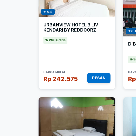
⭐ 8.2
URBANVIEW HOTEL B LIV
KENDARI BY REDDOORZ
⭐ 8.
📶 WiFi Gratis
D'B
☕ S
HARGA MULAI
HARG
Rp 242.575
Rp
PESAN