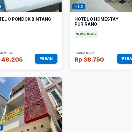
6
⭐ 3.3
TEL O PONDOK BINTANG
HOTEL O HOMESTAY
PURIRANO
📶 WiFi Gratis
A MULAI
HARGA MULAI
 48.205
Rp 38.750
PESAN
PES
3