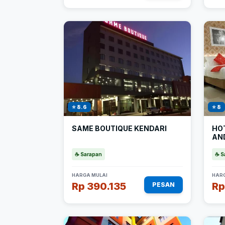
⭐ 8.6
⭐ 8
SAME BOUTIQUE KENDARI
HO
AN
☕ Sarapan
☕ S
HARGA MULAI
HARG
Rp 390.135
Rp
PESAN