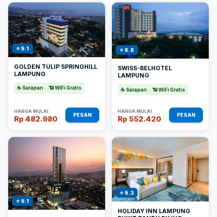
⭐ 9.1
⭐ 8.8
GOLDEN TULIP SPRINGHILL
SWISS-BELHOTEL
LAMPUNG
LAMPUNG
☕ Sarapan
📶 WiFi Gratis
☕ Sarapan
📶 WiFi Gratis
HARGA MULAI
HARGA MULAI
PESAN
PESAN
Rp 482.980
Rp 552.420
⭐ 9.3
⭐ 9.1
HOLIDAY INN LAMPUNG