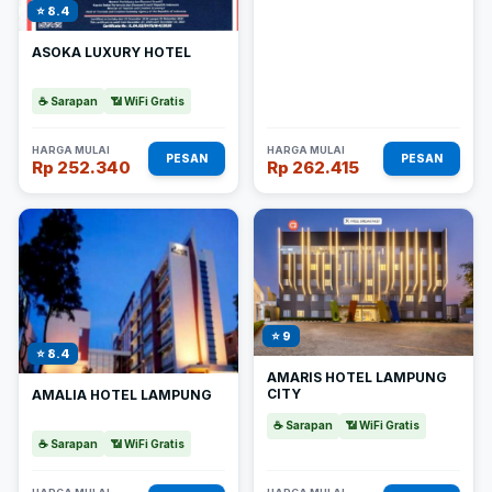
⭐ 8.4
ASOKA LUXURY HOTEL
☕ Sarapan
📶 WiFi Gratis
HARGA MULAI
HARGA MULAI
PESAN
PESAN
Rp 252.340
Rp 262.415
⭐ 9
⭐ 8.4
AMARIS HOTEL LAMPUNG
CITY
AMALIA HOTEL LAMPUNG
☕ Sarapan
📶 WiFi Gratis
☕ Sarapan
📶 WiFi Gratis