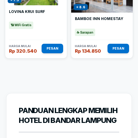
⭐ 8.6
LOVINA KRUI SURF
BAMBOE INN HOMESTAY
📶 WiFi Gratis
☕ Sarapan
HARGA MULAI
HARGA MULAI
PESAN
PESAN
Rp 320.540
Rp 134.850
PANDUAN LENGKAP MEMILIH
HOTEL DI BANDAR LAMPUNG