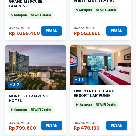
BUKIT RANDU BY IHG
GRAND MERCURE
LAMPUNG
☕ Sarapan
📶 WiFi Gratis
☕ Sarapan
📶 WiFi Gratis
HARGA MULAI
HARGA MULAI
PESAN
PESAN
Rp 1.066.400
Rp 563.890
⭐ 8.8
⭐ 8.7
EMERSIA HOTEL AND
RESORT LAMPUNG
NOVOTEL LAMPUNG
HOTEL
☕ Sarapan
📶 WiFi Gratis
☕ Sarapan
📶 WiFi Gratis
HARGA MULAI
HARGA MULAI
PESAN
PESAN
Rp 799.800
Rp 476.160