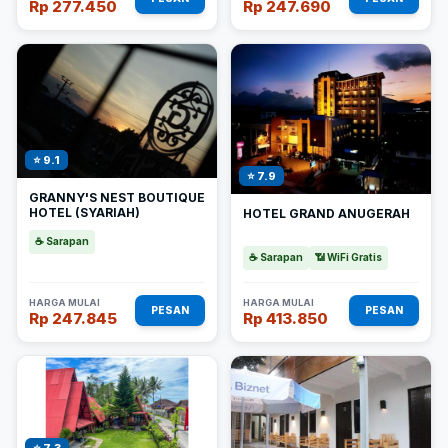
Rp 277.450
Rp 247.690
⭐ 9.1
⭐ 7.9
GRANNY'S NEST BOUTIQUE
HOTEL (SYARIAH)
HOTEL GRAND ANUGERAH
☕ Sarapan
☕ Sarapan
📶 WiFi Gratis
HARGA MULAI
HARGA MULAI
PESAN
PESAN
Rp 247.845
Rp 413.850
⭐ 7.3