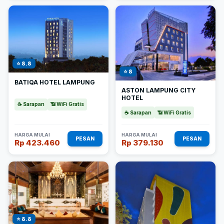
⭐ 8.8
⭐ 8
BATIQA HOTEL LAMPUNG
ASTON LAMPUNG CITY
HOTEL
☕ Sarapan
📶 WiFi Gratis
☕ Sarapan
📶 WiFi Gratis
HARGA MULAI
HARGA MULAI
PESAN
PESAN
Rp 423.460
Rp 379.130
⭐ 8.8