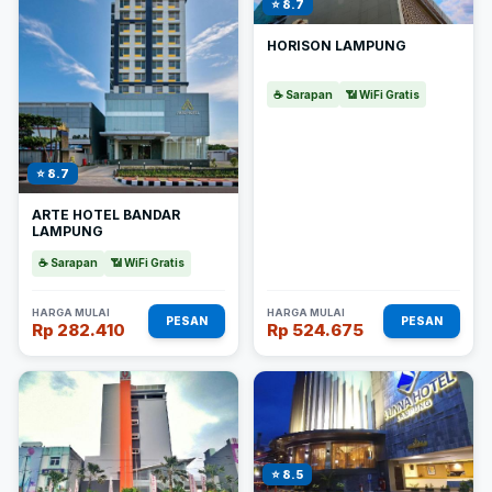
⭐ 8.7
HORISON LAMPUNG
☕ Sarapan
📶 WiFi Gratis
⭐ 8.7
ARTE HOTEL BANDAR
LAMPUNG
☕ Sarapan
📶 WiFi Gratis
HARGA MULAI
HARGA MULAI
PESAN
PESAN
Rp 282.410
Rp 524.675
⭐ 8.5