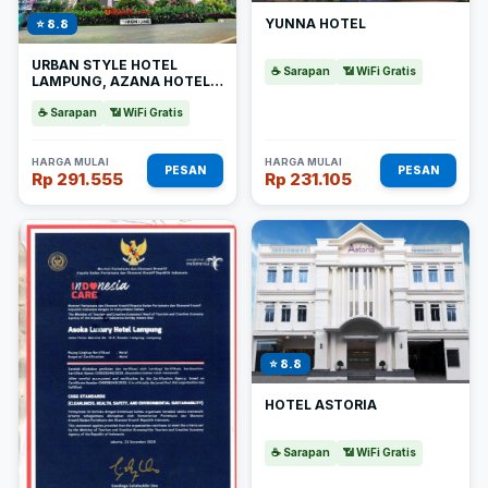
YUNNA HOTEL
⭐ 8.8
URBAN STYLE HOTEL
☕ Sarapan
📶 WiFi Gratis
LAMPUNG, AZANA HOTELS
COLLECTION
☕ Sarapan
📶 WiFi Gratis
HARGA MULAI
HARGA MULAI
PESAN
PESAN
Rp 291.555
Rp 231.105
⭐ 8.8
HOTEL ASTORIA
☕ Sarapan
📶 WiFi Gratis