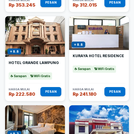
HARGA MULAI
HARGA MULAI
PESAN
PESAN
Rp 353.245
Rp 312.015
⭐ 8.8
⭐ 8.8
KURAYA HOTEL RESIDENCE
HOTEL GRANDE LAMPUNG
☕ Sarapan
📶 WiFi Gratis
☕ Sarapan
📶 WiFi Gratis
HARGA MULAI
HARGA MULAI
PESAN
PESAN
Rp 222.580
Rp 241.180
⭐ 9.2