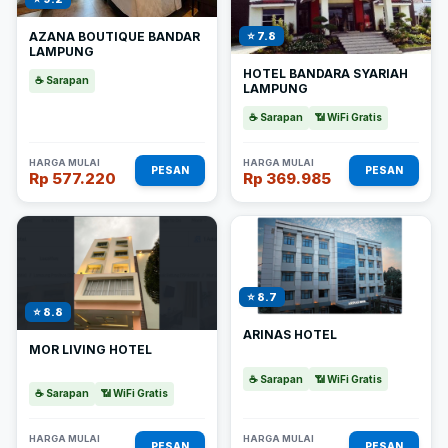
AZANA BOUTIQUE BANDAR
⭐ 7.8
LAMPUNG
HOTEL BANDARA SYARIAH
☕ Sarapan
LAMPUNG
☕ Sarapan
📶 WiFi Gratis
HARGA MULAI
HARGA MULAI
PESAN
PESAN
Rp 577.220
Rp 369.985
⭐ 8.7
⭐ 8.8
ARINAS HOTEL
MOR LIVING HOTEL
☕ Sarapan
📶 WiFi Gratis
☕ Sarapan
📶 WiFi Gratis
HARGA MULAI
HARGA MULAI
PESAN
PESAN