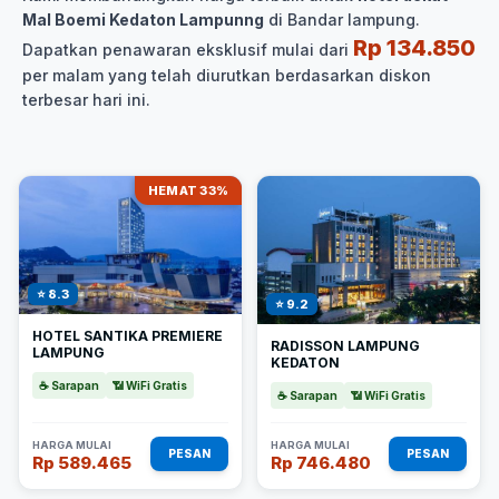
Mal Boemi Kedaton Lampunng
di Bandar lampung.
Rp 134.850
Dapatkan penawaran eksklusif mulai dari
per malam yang telah diurutkan berdasarkan diskon
terbesar hari ini.
HEMAT 33%
⭐ 8.3
⭐ 9.2
HOTEL SANTIKA PREMIERE
RADISSON LAMPUNG
LAMPUNG
KEDATON
☕ Sarapan
📶 WiFi Gratis
☕ Sarapan
📶 WiFi Gratis
HARGA MULAI
HARGA MULAI
PESAN
PESAN
Rp 589.465
Rp 746.480