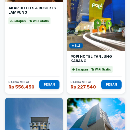
AKAR HOTELS & RESORTS
LAMPUNG
☕ Sarapan
📶 WiFi Gratis
⭐ 8.2
POP! HOTEL TANJUNG
KARANG
☕ Sarapan
📶 WiFi Gratis
HARGA MULAI
HARGA MULAI
PESAN
PESAN
Rp 556.450
Rp 227.540