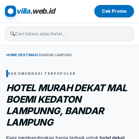
villa
.web.id
Cek Promo
🔍
HOME
/
DESTINASI
/
BANDAR LAMPUNG
REKOMENDASI TERPOPULER
HOTEL MURAH DEKAT MAL
BOEMI KEDATON
LAMPUNNG, BANDAR
LAMPUNG
Kami membandingkan harga terbaik untuk
hotel dekat