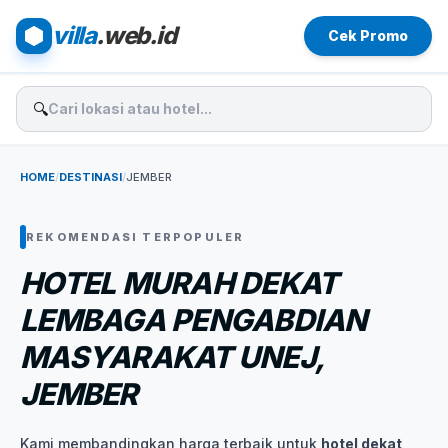
villa
.web.id
Cek Promo
🔍
HOME
/
DESTINASI
/
JEMBER
REKOMENDASI TERPOPULER
HOTEL MURAH DEKAT
LEMBAGA PENGABDIAN
MASYARAKAT UNEJ,
JEMBER
Kami membandingkan harga terbaik untuk
hotel dekat