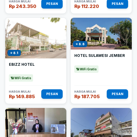
HARGA MULAI
HARGA MULAI
PESAN
PESAN
Rp 243.350
Rp 112.220
⭐ 8.8
⭐ 8.1
HOTEL SULAWESI JEMBER
EBIZZ HOTEL
📶 WiFi Gratis
📶 WiFi Gratis
HARGA MULAI
HARGA MULAI
PESAN
PESAN
Rp 149.885
Rp 187.705