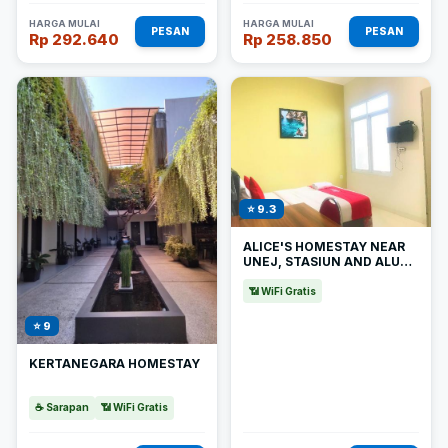
HARGA MULAI
HARGA MULAI
PESAN
PESAN
Rp 292.640
Rp 258.850
⭐ 9.3
ALICE'S HOMESTAY NEAR
UNEJ, STASIUN AND ALUN-
ALUN SYARIAH
📶 WiFi Gratis
⭐ 9
KERTANEGARA HOMESTAY
☕ Sarapan
📶 WiFi Gratis