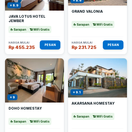
⭐ 8.6
⭐ 8.9
GRAND VALONIA
JAVA LOTUS HOTEL
JEMBER
☕ Sarapan
📶 WiFi Gratis
☕ Sarapan
📶 WiFi Gratis
HARGA MULAI
HARGA MULAI
PESAN
PESAN
Rp 455.235
Rp 231.725
⭐ 9.1
⭐ 9
AKARSANA HOMESTAY
DOHO HOMESTAY
☕ Sarapan
📶 WiFi Gratis
☕ Sarapan
📶 WiFi Gratis