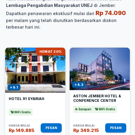
Lembaga Pengabdian Masyarakat UNEJ
di Jember.
Rp 74.090
Dapatkan penawaran eksklusif mulai dari
per malam yang telah diurutkan berdasarkan diskon
terbesar hari ini.
HEMAT 20%
⭐ 8.3
⭐ 9.1
ASTON JEMBER HOTEL &
HOTEL 91 SYARIAH
CONFERENCE CENTER
☕ Sarapan
📶 WiFi Gratis
📶 WiFi Gratis
HARGA MULAI
HARGA MULAI
PESAN
PESAN
Rp 149.885
Rp 349.215