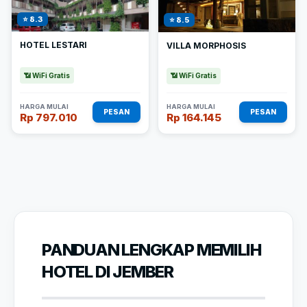
⭐ 8.3
⭐ 8.5
HOTEL LESTARI
VILLA MORPHOSIS
📶 WiFi Gratis
📶 WiFi Gratis
HARGA MULAI
HARGA MULAI
PESAN
PESAN
Rp 797.010
Rp 164.145
PANDUAN LENGKAP MEMILIH
HOTEL DI JEMBER