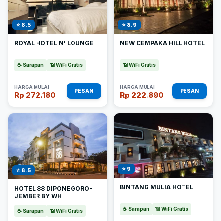
⭐ 8.5
⭐ 8.9
ROYAL HOTEL N' LOUNGE
NEW CEMPAKA HILL HOTEL
☕ Sarapan
📶 WiFi Gratis
📶 WiFi Gratis
HARGA MULAI
HARGA MULAI
PESAN
PESAN
Rp 272.180
Rp 222.890
⭐ 9
⭐ 8.5
BINTANG MULIA HOTEL
HOTEL 88 DIPONEGORO-
JEMBER BY WH
☕ Sarapan
📶 WiFi Gratis
☕ Sarapan
📶 WiFi Gratis