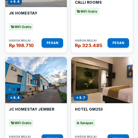
⭐ 9.4
CALLI ROOMS
📶 WiFi Gratis
JK HOMESTAY
📶 WiFi Gratis
HARGA MULAI
HARGA MULAI
PESAN
PESAN
Rp 198.710
Rp 323.485
⭐ 8.4
⭐ 8.7
JC HOMESTAY JEMBER
HOTEL GM253
📶 WiFi Gratis
☕ Sarapan
HARGA MULAI
HARGA MULAI