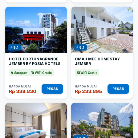
⭐ 9.1
⭐ 9.1
HOTEL FORTUNAGRANDE
OMAH MEE HOMESTAY
JEMBER BY FOSIA HOTELS
JEMBER
☕ Sarapan
📶 WiFi Gratis
📶 WiFi Gratis
HARGA MULAI
HARGA MULAI
PESAN
PESAN
Rp 338.830
Rp 233.895