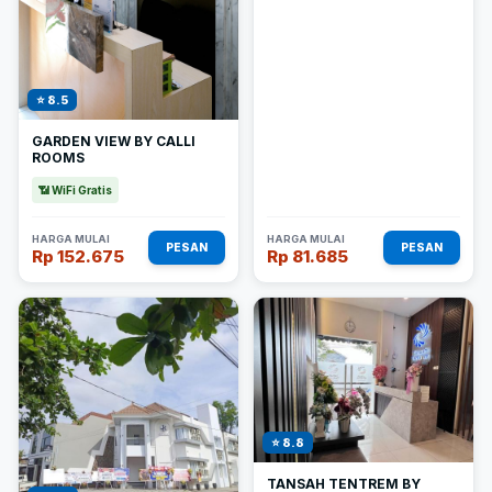
⭐ 8.5
GARDEN VIEW BY CALLI
ROOMS
📶 WiFi Gratis
HARGA MULAI
HARGA MULAI
PESAN
PESAN
Rp 152.675
Rp 81.685
⭐ 8.8
TANSAH TENTREM BY