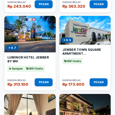
HARGA MULAI
HARGA MULAI
PESAN
PESAN
Rp 243.040
Rp 363.320
⭐ 8.5
⭐ 8.7
JEMBER TOWN SQUARE
APARTMENT
LUMINOR HOTEL JEMBER
BY CALLI ROOMS
BY WH
📶 WiFi Gratis
☕ Sarapan
📶 WiFi Gratis
HARGA MULAI
HARGA MULAI
PESAN
PESAN
Rp 313.100
Rp 173.600