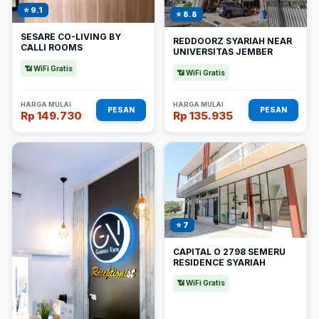
⭐ 9.1
⭐ 8.8
SESARE CO-LIVING BY
REDDOORZ SYARIAH NEAR
CALLI ROOMS
UNIVERSITAS JEMBER
📶 WiFi Gratis
📶 WiFi Gratis
HARGA MULAI
HARGA MULAI
PESAN
PESAN
Rp 149.730
Rp 135.935
⭐ 7
CAPITAL O 2798 SEMERU
RESIDENCE SYARIAH
📶 WiFi Gratis