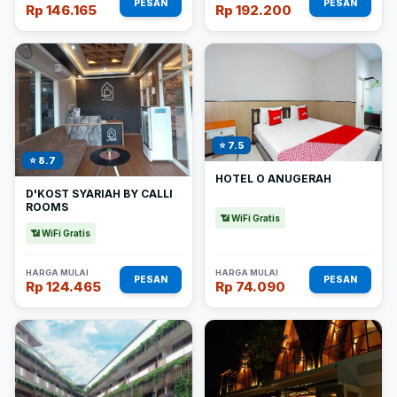
PESAN
PESAN
Rp 146.165
Rp 192.200
⭐ 7.5
⭐ 8.7
HOTEL O ANUGERAH
D'KOST SYARIAH BY CALLI
ROOMS
📶 WiFi Gratis
📶 WiFi Gratis
HARGA MULAI
HARGA MULAI
PESAN
PESAN
Rp 124.465
Rp 74.090